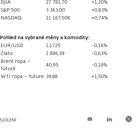
DJIA
27 781,70
+1,20%
S&P 500
3 363,00
+0,83%
NASDAQ
11 167,508
+0,74%
Pohled na vybrané měny a komodity:
EUR/USD
1,1725
-0,16%
Zlato
1 886,39
-0,63%
Brent ropa –
40,95
-0,19%
future
WTI ropa – future
39,88
+1,50%
SDÍLENÍ