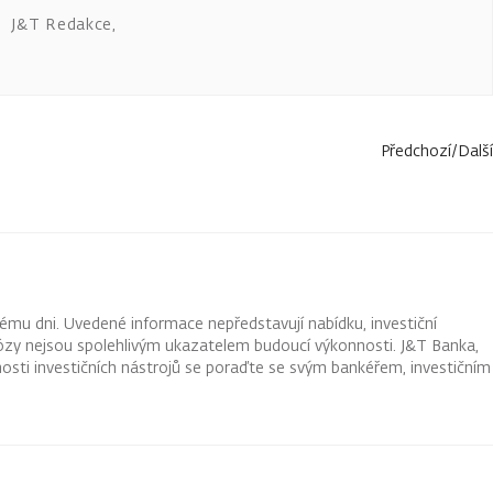
J&T Redakce
,
Předchozí
/
Další
ému dni. Uvedené informace nepředstavují nabídku, investiční
ognózy nejsou spolehlivým ukazatelem budoucí výkonnosti. J&T Banka,
osti investičních nástrojů se poraďte se svým bankéřem, investičním