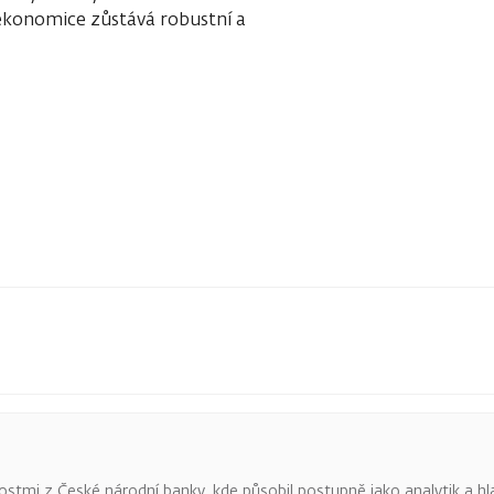
é ekonomice zůstává robustní a
tmi z České národní banky, kde působil postupně jako analytik a hl