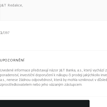
J&T Redakce
,
1
/
397
UPOZORNĚNÍ
Uvedené informace představují názor J&T Banka, a.s., který vychází 
poradenství, investiční doporučení k nákupu či prodeji jakýchkoliv in
a.s., nenese žádnou odpovědnost, která by mohla vzniknout v důsled
zprostředkovatelem nebo jeho vázaným zástupcem.