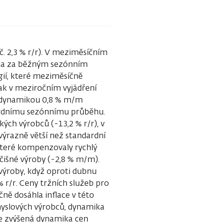
č. 2,3 % r/r). V meziměsíčním
ala za běžným sezónním
ií, které meziměsíčně
ak v meziročním vyjádření
í s dynamikou 0,8 % m/m
ardnímu sezónnímu průběhu.
ých výrobců (-13,2 % r/r), v
výrazně větší než standardní
 které kompenzovaly rychlý
čišné výroby (-2,8 % m/m).
 výroby, když oproti dubnu
 r/r. Ceny tržních služeb pro
ě dosáhla inflace v této
ůmyslových výrobců, dynamika
ále zvýšená dynamika cen