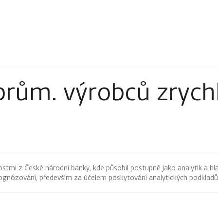
 prům. výrobců zrych
tmi z České národní banky, kde působil postupně jako analytik a hlav
ognózování, především za účelem poskytování analytických podklad