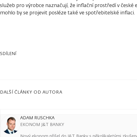
služeb pro výrobce naznačují, že inflační prostředí v česk
mohlo by se projevit posléze také ve spotřebitelské inflaci.
SDÍLENÍ
DALŠÍ ČLÁNKY OD AUTORA
ADAM RUSCHKA
EKONOM J&T BANKY
Nový ekonom přišel do J&T Banky s několikaletými zkušenos