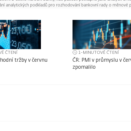
í analytických podkladů pro rozhodování bankovní rady o měnové po
É ČTENÍ
1-MINUTOVÉ ČTENÍ
hodní tržby v červnu
ČR: PMI v průmyslu v čer
zpomalilo