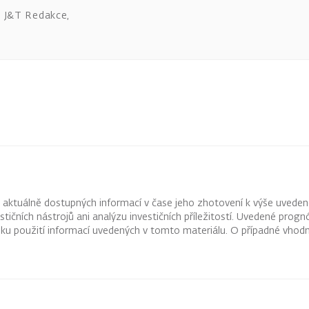
J&T Redakce
,
z aktuálně dostupných informací v čase jeho zhotovení k výše uveden
vestičních nástrojů ani analýzu investičních příležitostí. Uvedené pr
ku použití informací uvedených v tomto materiálu. O případné vhodn