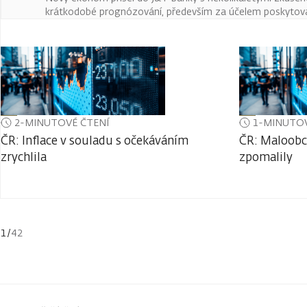
krátkodobé prognózování, především za účelem poskytován
2-MINUTOVÉ ČTENÍ
1-MINUTOV
ČR: Inflace v souladu s očekáváním
ČR: Maloobc
zrychlila
zpomalily
1
/
42