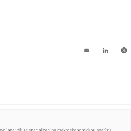
avní analytik se specializací na makroekonomickou analýzu,