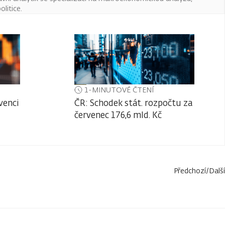
litice.
1-MINUTOVÉ ČTENÍ
venci
ČR: Schodek stát. rozpočtu za
červenec 176,6 mld. Kč
Předchozí
/
Další