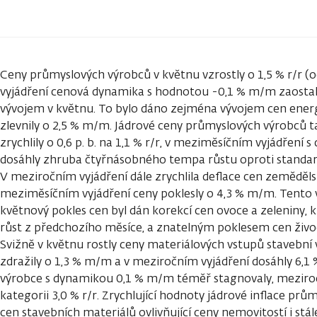
Ceny průmyslových výrobců v květnu vzrostly o 1,5 % r/r (o
vyjádření cenová dynamika s hodnotou -0,1 % m/m zaost
vývojem v květnu. To bylo dáno zejména vývojem cen energ
zlevnily o 2,5 % m/m. Jádrové ceny průmyslových výrobců t
zrychlily o 0,6 p. b. na 1,1 % r/r, v meziměsíčním vyjádřen
dosáhly zhruba čtyřnásobného tempa růstu oproti stand
V meziročním vyjádření dále zrychlila deflace cen zemědělsk
meziměsíčním vyjádření ceny poklesly o 4,3 % m/m. Tento 
květnový pokles cen byl dán korekcí cen ovoce a zeleniny,
růst z předchozího měsíce, a znatelným poklesem cen živo
Svižně v květnu rostly ceny materiálových vstupů stavební
zdražily o 1,3 % m/m a v meziročním vyjádření dosáhly 6,1 %
výrobce s dynamikou 0,1 % m/m téměř stagnovaly, meziročn
kategorii 3,0 % r/r. Zrychlující hodnoty jádrové inflace pr
cen stavebních materiálů ovlivňující ceny nemovitostí i st