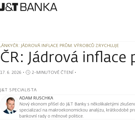
LÁNKY
ČR: JÁDROVÁ INFLACE PRŮM. VÝROBCŮ ZRYCHLUJE
LÁNKY
ČR: JÁDROVÁ INFLACE PRŮM. VÝROBCŮ ZRYCHLUJE
ČR: Jádrová inflace
17. 6. 2026
・
2-MINUTOVÉ ČTENÍ
・
J&T SPECIALISTA
ADAM RUSCHKA
Nový ekonom přišel do J&T Banky s několikaletými zkušenos
specializací na makroekonomickou analýzu, krátkodobé pr
bankovní rady o měnové politice.