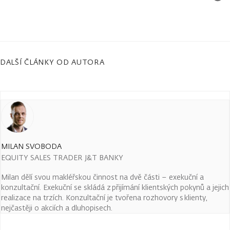
DALŠÍ ČLÁNKY OD AUTORA
MILAN SVOBODA
EQUITY SALES TRADER J&T BANKY
Milan dělí svou makléřskou činnost na dvě části – exekuční a
konzultační. Exekuční se skládá z přijímání klientských pokynů a jejich
realizace na trzích. Konzultační je tvořena rozhovory s klienty,
nejčastěji o akciích a dluhopisech.