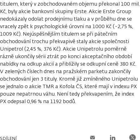
titulem, který v zobchodovaném objemu překonal 100 mil.
Kč, byly akcie bankovní skupiny Erste. Akcie Erste Group
nedokázaly odolat prodejnímu tlaku a v průběhu dne se
vracely zpět k psychologické úrovni na 1000 Kč (-2,75 %,
1009 Kč). Nejúspěšnějším titulem se při pátečním
obchodování trochu překvapivě staly akcie společnosti
Unipetrol (2,45 %, 376 Kč). Akcie Unipetrolu poměrně
rázně ukončily sérii ztrát po konci akceptačního období
nabídky na odkup akcií a přiblížily se odkupní ceně 380 Kč.
V zelených číslech dnes na pražském parketu zakončily
obchodování jen 3 tituly. Kromě již zmíněného Unipetrolu
se jednalo o akcie TMR a Kofola ČS, které mají v indexu PX
pouze nepatrnou váhu. Není tedy překvapením, že index
PX odepsal 0,96 % na 1192 bodů.
SDÍLENÍ