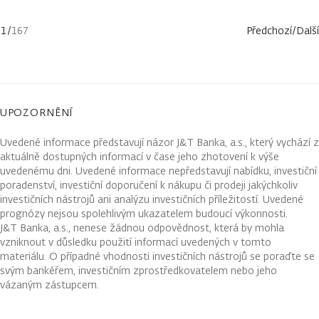
1
/
167
Předchozí
/
Další
UPOZORNĚNÍ
Uvedené informace představují názor J&T Banka, a.s., který vychází z
aktuálně dostupných informací v čase jeho zhotovení k výše
uvedenému dni. Uvedené informace nepředstavují nabídku, investiční
poradenství, investiční doporučení k nákupu či prodeji jakýchkoliv
investičních nástrojů ani analýzu investičních příležitostí. Uvedené
prognózy nejsou spolehlivým ukazatelem budoucí výkonnosti.
J&T Banka, a.s., nenese žádnou odpovědnost, která by mohla
vzniknout v důsledku použití informací uvedených v tomto
materiálu. O případné vhodnosti investičních nástrojů se poraďte se
svým bankéřem, investičním zprostředkovatelem nebo jeho
vázaným zástupcem.