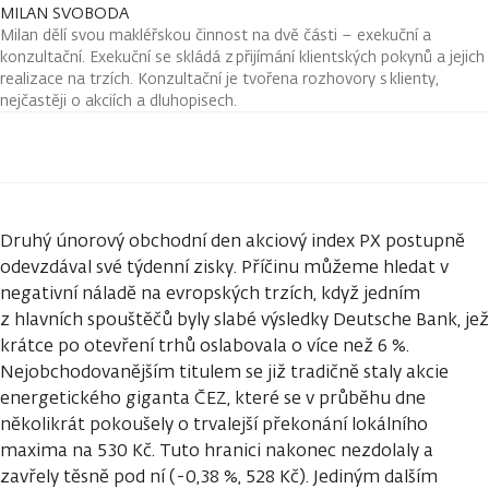
MILAN SVOBODA
Milan dělí svou makléřskou činnost na dvě části – exekuční a
konzultační. Exekuční se skládá z přijímání klientských pokynů a jejich
realizace na trzích. Konzultační je tvořena rozhovory s klienty,
nejčastěji o akciích a dluhopisech.
Druhý únorový obchodní den akciový index PX postupně
odevzdával své týdenní zisky. Příčinu můžeme hledat v
negativní náladě na evropských trzích, když jedním
z hlavních spouštěčů byly slabé výsledky Deutsche Bank, jež
krátce po otevření trhů oslabovala o více než 6 %.
Nejobchodovanějším titulem se již tradičně staly akcie
energetického giganta ČEZ, které se v průběhu dne
několikrát pokoušely o trvalejší překonání lokálního
maxima na 530 Kč. Tuto hranici nakonec nezdolaly a
zavřely těsně pod ní (-0,38 %, 528 Kč). Jediným dalším