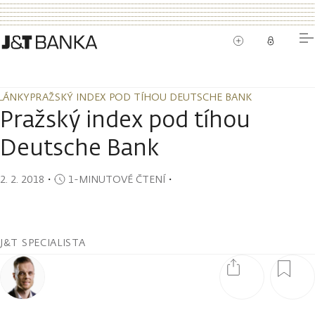
LÁNKY
PRAŽSKÝ INDEX POD TÍHOU DEUTSCHE BANK
LÁNKY
PRAŽSKÝ INDEX POD TÍHOU DEUTSCHE BANK
Pražský index pod tíhou
Deutsche Bank
2. 2. 2018
・
1-MINUTOVÉ ČTENÍ
・
J&T SPECIALISTA