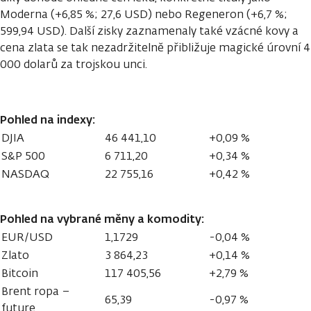
Moderna (+6,85 %; 27,6 USD) nebo Regeneron (+6,7 %;
599,94 USD). Další zisky zaznamenaly také vzácné kovy a
cena zlata se tak nezadržitelně přibližuje magické úrovní 4
000 dolarů za trojskou unci.
Pohled na indexy:
DJIA
46 441,10
+0,09 %
S&P 500
6 711,20
+0,34 %
NASDAQ
22 755,16
+0,42 %
Pohled na vybrané měny a komodity:
EUR/USD
1,1729
-0,04 %
Zlato
3 864,23
+0,14 %
Bitcoin
117 405,56
+2,79 %
Brent ropa –
65,39
-0,97 %
future