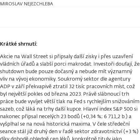
MIROSLAV NEJEZCHLEBA
Krátké shrnutí:
Akcie na Wall Street si připsaly další zisky i přes uzavření
vládních úřadů a slabší porci makrodat. Investoři doufají, že
shutdown bude pouze dočasný a nebude mít významný
vliv na vývoj ekonomiky. Soukromý sektor dle agentury
ADP v září překvapivě ztratil 32 tisíc pracovních míst, což
byl největší pokles od března 2023. Právě slábnoucí trh
práce bude vyvíjet větší tlak na Fed s rychlejším snižováním
sazeb, což láká na trhy další kupce. Hlavní index S&P 500 si
nakonec připsal necelých 23 bodů (+0,34 %; 6 711,2 b.) a
vyšplhal se na nová historická maxima. V čele středeční
seance stál již druhý den v řadě sektor zdravotnictví (+3 %)
díky dohodě ohledně cen léků, konkrétně tituly jako