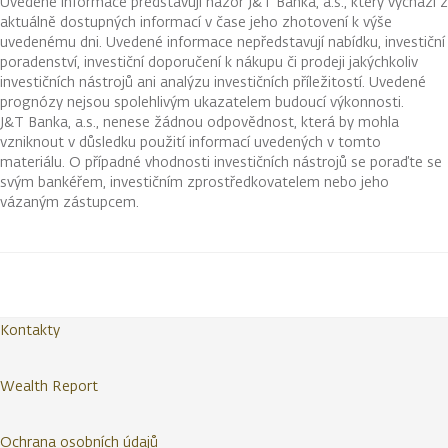
Uvedené informace představují názor J&T Banka, a.s., který vychází z
aktuálně dostupných informací v čase jeho zhotovení k výše
uvedenému dni. Uvedené informace nepředstavují nabídku, investiční
poradenství, investiční doporučení k nákupu či prodeji jakýchkoliv
investičních nástrojů ani analýzu investičních příležitostí. Uvedené
prognózy nejsou spolehlivým ukazatelem budoucí výkonnosti.
J&T Banka, a.s., nenese žádnou odpovědnost, která by mohla
vzniknout v důsledku použití informací uvedených v tomto
materiálu. O případné vhodnosti investičních nástrojů se poraďte se
svým bankéřem, investičním zprostředkovatelem nebo jeho
vázaným zástupcem.
Kontakty
Wealth Report
Ochrana osobních údajů