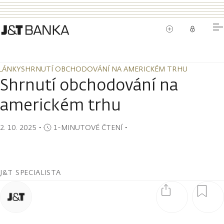
LÁNKY
SHRNUTÍ OBCHODOVÁNÍ NA AMERICKÉM TRHU
LÁNKY
SHRNUTÍ OBCHODOVÁNÍ NA AMERICKÉM TRHU
Shrnutí obchodování na
americkém trhu
2. 10. 2025
・
1-MINUTOVÉ ČTENÍ
・
J&T SPECIALISTA