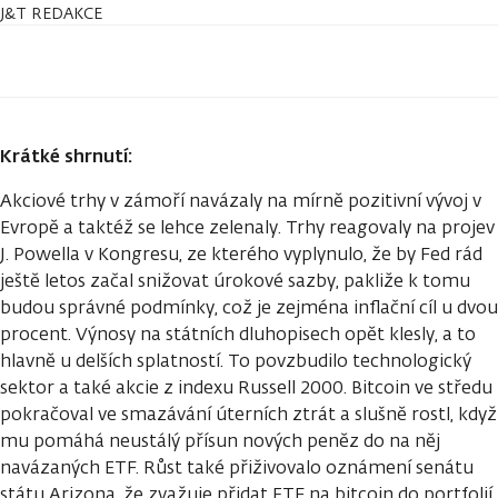
J&T REDAKCE
Krátké shrnutí:
Akciové trhy v zámoří navázaly na mírně pozitivní vývoj v
Evropě a taktéž se lehce zelenaly. Trhy reagovaly na projev
J. Powella v Kongresu, ze kterého vyplynulo, že by Fed rád
ještě letos začal snižovat úrokové sazby, pakliže k tomu
budou správné podmínky, což je zejména inflační cíl u dvou
procent. Výnosy na státních dluhopisech opět klesly, a to
hlavně u delších splatností. To povzbudilo technologický
sektor a také akcie z indexu Russell 2000. Bitcoin ve středu
pokračoval ve smazávání úterních ztrát a slušně rostl, když
mu pomáhá neustálý přísun nových peněz do na něj
navázaných ETF. Růst také přiživovalo oznámení senátu
státu Arizona, že zvažuje přidat ETF na bitcoin do portfolií,