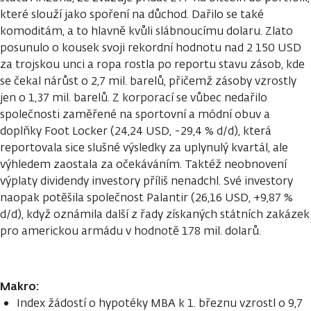
které slouží jako spoření na důchod. Dařilo se také
komoditám, a to hlavně kvůli slábnoucímu dolaru. Zlato
posunulo o kousek svoji rekordní hodnotu nad 2 150 USD
za trojskou unci a ropa rostla po reportu stavu zásob, kde
se čekal nárůst o 2,7 mil. barelů, přičemž zásoby vzrostly
jen o 1,37 mil. barelů. Z korporací se vůbec nedařilo
společnosti zaměřené na sportovní a módní obuv a
doplňky Foot Locker (24,24 USD, -29,4 % d/d), která
reportovala sice slušné výsledky za uplynulý kvartál, ale
výhledem zaostala za očekáváním. Taktéž neobnovení
výplaty dividendy investory příliš nenadchl. Své investory
naopak potěšila společnost Palantir (26,16 USD, +9,87 %
d/d), když oznámila další z řady získaných státních zakázek
pro americkou armádu v hodnotě 178 mil. dolarů.
Makro:
Index žádostí o hypotéky MBA k 1. březnu vzrostl o 9,7