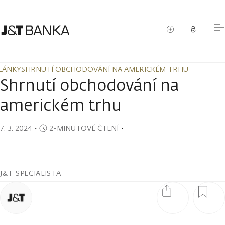
LÁNKY
SHRNUTÍ OBCHODOVÁNÍ NA AMERICKÉM TRHU
LÁNKY
SHRNUTÍ OBCHODOVÁNÍ NA AMERICKÉM TRHU
Shrnutí obchodování na
americkém trhu
7. 3. 2024
・
2-MINUTOVÉ ČTENÍ
・
J&T SPECIALISTA