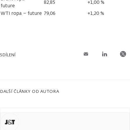
82,85
+1,00 %
future
WTI ropa – future
79,06
+1,20 %
SDÍLENÍ
DALŠÍ ČLÁNKY OD AUTORA