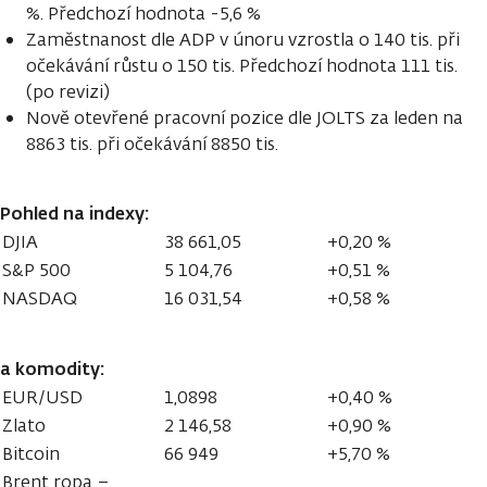
%. Předchozí hodnota -5,6 %
Zaměstnanost dle ADP v únoru vzrostla o 140 tis. při
očekávání růstu o 150 tis. Předchozí hodnota 111 tis.
(po revizi)
Nově otevřené pracovní pozice dle JOLTS za leden na
8863 tis. při očekávání 8850 tis.
Pohled na indexy:
DJIA
38 661,05
+0,20 %
S&P 500
5 104,76
+0,51 %
NASDAQ
16 031,54
+0,58 %
a komodity:
EUR/USD
1,0898
+0,40 %
Zlato
2 146,58
+0,90 %
Bitcoin
66 949
+5,70 %
Brent ropa –