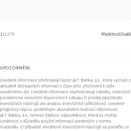
1
/
1579
Předchozí
/
Další
UPOZORNĚNÍ
Uvedené informace představují názor J&T Banka, a.s., který vychází z
aktuálně dostupných informací v čase jeho zhotovení k výše
uvedenému dni. Uvedené informace nepředstavují nabídku, investiční
poradenství, investiční doporučení k nákupu či prodeji jakýchkoliv
investičních nástrojů ani analýzu investičních příležitostí. Uvedené
prognózy nejsou spolehlivým ukazatelem budoucí výkonnosti.
J&T Banka, a.s., nenese žádnou odpovědnost, která by mohla
vzniknout v důsledku použití informací uvedených v tomto
materiálu. O případné vhodnosti investičních nástrojů se poraďte se