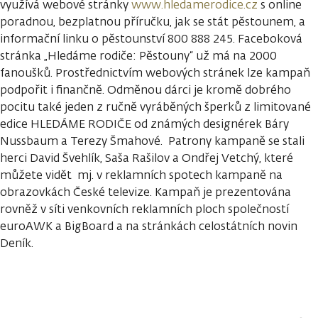
využívá webové stránky
www.hledamerodice.cz
s online
poradnou, bezplatnou příručku, jak se stát pěstounem, a
informační linku o pěstounství 800 888 245. Faceboková
stránka „Hledáme rodiče: Pěstouny“ už má na 2000
fanoušků. Prostřednictvím webových stránek lze kampaň
podpořit i finančně. Odměnou dárci je kromě dobrého
pocitu také jeden z ručně vyráběných šperků z limitované
edice HLEDÁME RODIČE od známých designérek Báry
Nussbaum a Terezy Šmahové. Patrony kampaně se stali
herci David Švehlík, Saša Rašilov a Ondřej Vetchý, které
můžete vidět mj. v reklamních spotech kampaně na
obrazovkách České televize. Kampaň je prezentována
rovněž v síti venkovních reklamních ploch společností
euroAWK a BigBoard a na stránkách celostátních novin
Deník.