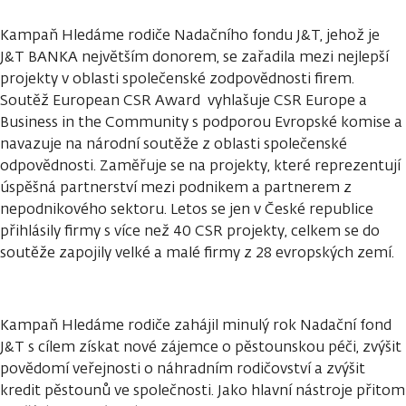
Kampaň Hledáme rodiče Nadačního fondu J&T, jehož je
J&T BANKA největším donorem, se zařadila mezi nejlepší
projekty v oblasti společenské zodpovědnosti firem.
Soutěž European CSR Award vyhlašuje CSR Europe a
Business in the Community s podporou Evropské komise a
navazuje na národní soutěže z oblasti společenské
odpovědnosti. Zaměřuje se na projekty, které reprezentují
úspěšná partnerství mezi podnikem a partnerem z
nepodnikového sektoru. Letos se jen v České republice
přihlásily firmy s více než 40 CSR projekty, celkem se do
soutěže zapojily velké a malé firmy z 28 evropských zemí.
Kampaň Hledáme rodiče zahájil minulý rok Nadační fond
J&T s cílem získat nové zájemce o pěstounskou péči, zvýšit
povědomí veřejnosti o náhradním rodičovství a zvýšit
kredit pěstounů ve společnosti. Jako hlavní nástroje přitom