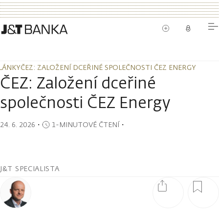
LÁNKY
ČEZ: ZALOŽENÍ DCEŘINÉ SPOLEČNOSTI ČEZ ENERGY
LÁNKY
ČEZ: ZALOŽENÍ DCEŘINÉ SPOLEČNOSTI ČEZ ENERGY
ČEZ: Založení dceřiné
společnosti ČEZ Energy
24. 6. 2026
・
1-MINUTOVÉ ČTENÍ
・
J&T SPECIALISTA