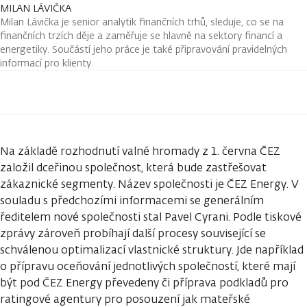
MILAN LÁVIČKA
Milan Lávička je senior analytik finančních trhů, sleduje, co se na
finančních trzích děje a zaměřuje se hlavně na sektory financí a
energetiky. Součástí jeho práce je také připravování pravidelných
informací pro klienty.
Na základě rozhodnutí valné hromady z 1. června ČEZ
založil dceřinou společnost, která bude zastřešovat
zákaznické segmenty. Název společnosti je ČEZ Energy. V
souladu s předchozími informacemi se generálním
ředitelem nové společnosti stal Pavel Cyrani. Podle tiskové
zprávy zároveň probíhají další procesy související se
schválenou optimalizací vlastnické struktury. Jde například
o přípravu oceňování jednotlivých společností, které mají
být pod ČEZ Energy převedeny či příprava podkladů pro
ratingové agentury pro posouzení jak mateřské