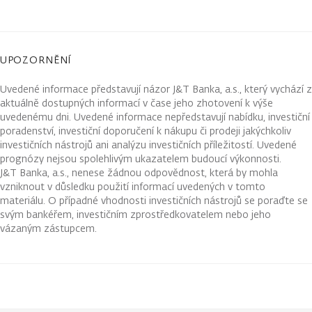
UPOZORNĚNÍ
Uvedené informace představují názor J&T Banka, a.s., který vychází z
aktuálně dostupných informací v čase jeho zhotovení k výše
uvedenému dni. Uvedené informace nepředstavují nabídku, investiční
poradenství, investiční doporučení k nákupu či prodeji jakýchkoliv
investičních nástrojů ani analýzu investičních příležitostí. Uvedené
prognózy nejsou spolehlivým ukazatelem budoucí výkonnosti.
J&T Banka, a.s., nenese žádnou odpovědnost, která by mohla
vzniknout v důsledku použití informací uvedených v tomto
materiálu. O případné vhodnosti investičních nástrojů se poraďte se
svým bankéřem, investičním zprostředkovatelem nebo jeho
vázaným zástupcem.