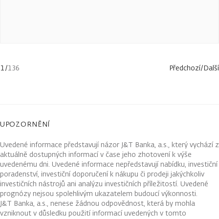
1
/
136
Předchozí
/
Další
UPOZORNĚNÍ
Uvedené informace představují názor J&T Banka, a.s., který vychází z
aktuálně dostupných informací v čase jeho zhotovení k výše
uvedenému dni. Uvedené informace nepředstavují nabídku, investiční
poradenství, investiční doporučení k nákupu či prodeji jakýchkoliv
investičních nástrojů ani analýzu investičních příležitostí. Uvedené
prognózy nejsou spolehlivým ukazatelem budoucí výkonnosti.
J&T Banka, a.s., nenese žádnou odpovědnost, která by mohla
vzniknout v důsledku použití informací uvedených v tomto