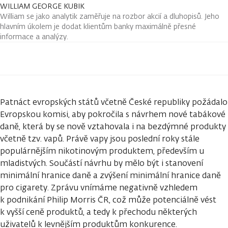
WILLIAM GEORGE KUBIK
William se jako analytik zaměřuje na rozbor akcií a dluhopisů. Jeho
hlavním úkolem je dodat klientům banky maximálně přesné
informace a analýzy.
Patnáct evropských států včetně České republiky požádalo
Evropskou komisi, aby pokročila s návrhem nové tabákové
daně, která by se nově vztahovala i na bezdýmné produkty
včetně tzv. vapů. Právě vapy jsou poslední roky stále
populárnějším nikotinovým produktem, především u
mladistvých. Součástí návrhu by mělo být i stanovení
minimální hranice daně a zvýšení minimální hranice daně
pro cigarety. Zprávu vnímáme negativně vzhledem
k podnikání Philip Morris ČR, což může potenciálně vést
k vyšší ceně produktů, a tedy k přechodu některých
uživatelů k levnějším produktům konkurence.