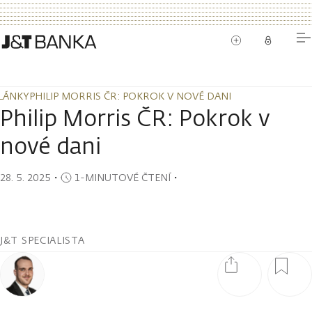
LÁNKY
PHILIP MORRIS ČR: POKROK V NOVÉ DANI
LÁNKY
PHILIP MORRIS ČR: POKROK V NOVÉ DANI
Philip Morris ČR: Pokrok v
nové dani
28. 5. 2025
・
1-MINUTOVÉ ČTENÍ
・
J&T SPECIALISTA