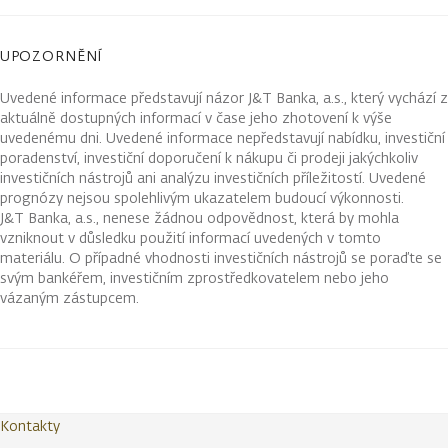
UPOZORNĚNÍ
Uvedené informace představují názor J&T Banka, a.s., který vychází z
aktuálně dostupných informací v čase jeho zhotovení k výše
uvedenému dni. Uvedené informace nepředstavují nabídku, investiční
poradenství, investiční doporučení k nákupu či prodeji jakýchkoliv
investičních nástrojů ani analýzu investičních příležitostí. Uvedené
prognózy nejsou spolehlivým ukazatelem budoucí výkonnosti.
J&T Banka, a.s., nenese žádnou odpovědnost, která by mohla
vzniknout v důsledku použití informací uvedených v tomto
materiálu. O případné vhodnosti investičních nástrojů se poraďte se
svým bankéřem, investičním zprostředkovatelem nebo jeho
vázaným zástupcem.
Kontakty