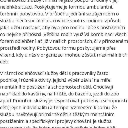
Odlehčovací služby vnímáme jako podporu rodiny v její
nelehké situaci. Poskytujeme je formou ambulantní,
terénní i pobytovou. V průběhu jednání se zájemcem o
službu hledá sociální pracovnice spolu s rodinou způsob,
jak službu nastavit, aby byla pro rodinu i dítě s postižením
co nejvíce přínosná. Většina rodin využívá kombinaci všech
forem odlehčení, ať již v našich prostorách, či v přirozeném
prostředí rodiny. Pobytovou formu poskytujeme přes
víkend, kdy u nás v organizaci mohou zůstat maximálně tři
děti.
V rámci odlehčovací služby děti s pracovníky často
podnikají různé aktivity, jejichž výběr závisí na míře
mentálního postižení a schopnostech dětí. Chodívají
například do kavárny, na hřiště, do bazénu, jezdí do zoo
apod. Prioritou služby je respektovat potřeby a schopnosti
dětí, jejich individualitu a tempo. Vzhledem k tomu, že
službu navštěvují primárně děti s těžkým mentálním
postižením a specifickými projevy chování, je služba