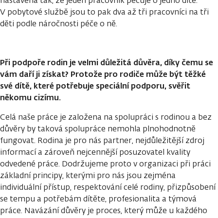
nastavena tak, že jeden pracovník pečuje o jedno dítě.
V pobytové službě jsou to pak dva až tři pracovníci na tři
děti podle náročnosti péče o ně.
Při podpoře rodin je velmi důležitá důvěra, díky čemu se
vám daří ji získat? Protože pro rodiče může být těžké
své dítě, které potřebuje speciální podporu, svěřit
někomu cizímu.
Celá naše práce je založena na spolupráci s rodinou a bez
důvěry by taková spolupráce nemohla plnohodnotně
fungovat. Rodina je pro nás partner, nejdůležitější zdroj
informací a zároveň nejcennější posuzovatel kvality
odvedené práce. Dodržujeme proto v organizaci při práci
základní principy, kterými pro nás jsou zejména
individuální přístup, respektování celé rodiny, přizpůsobení
se tempu a potřebám dítěte, profesionalita a týmová
práce. Navázání důvěry je proces, který může u každého