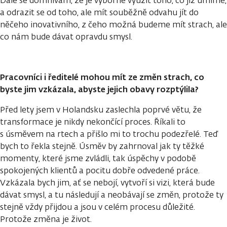
Dále se domnívám, že je výborné využít toho, co již umíme,
a odrazit se od toho, ale mít souběžně odvahu jít do
něčeho inovativního, z čeho možná budeme mít strach, ale
co nám bude dávat opravdu smysl.
Pracovníci i ředitelé mohou mít ze změn strach, co
byste jim vzkázala, abyste jejich obavy rozptýlila?
Před lety jsem v Holandsku zaslechla poprvé větu, že
transformace je nikdy nekončící proces. Říkali to
s úsměvem na rtech a přišlo mi to trochu podezřelé. Teď
bych to řekla stejně. Úsměv by zahrnoval jak ty těžké
momenty, které jsme zvládli, tak úspěchy v podobě
spokojených klientů a pocitu dobře odvedené práce.
Vzkázala bych jim, ať se nebojí, vytvoří si vizi, která bude
dávat smysl, a tu následují a neobávají se změn, protože ty
stejně vždy přijdou a jsou v celém procesu důležité.
Protože změna je život.