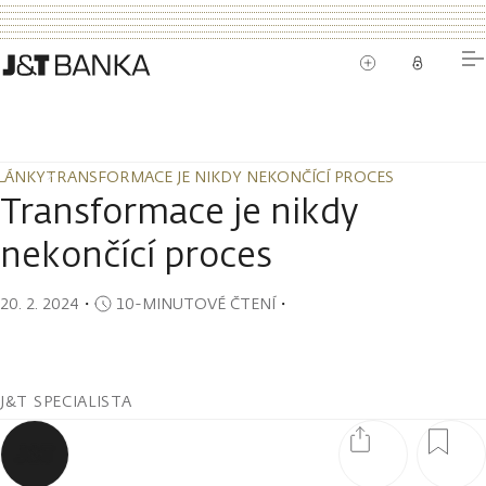
LÁNKY
TRANSFORMACE JE NIKDY NEKONČÍCÍ PROCES
LÁNKY
TRANSFORMACE JE NIKDY NEKONČÍCÍ PROCES
Transformace je nikdy
nekončící proces
20. 2. 2024
・
10-MINUTOVÉ ČTENÍ
・
J&T SPECIALISTA