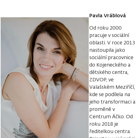
Pavla Vráblová
Od roku 2000
pracuje v sociální
oblasti. V roce 2013
nastoupila jako
sociální pracovnice
do Kojeneckého a
dětského centra,
ZDVOP, ve
Valašském Meziříčí,
kde se podílela na
jeho transformaci a
proměně v
Centrum Áčko. Od
roku 2018 je
ředitelkou centra.