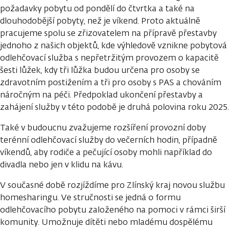
požadavky pobytu od pondělí do čtvrtka a také na
dlouhodobější pobyty, než je víkend. Proto aktuálně
pracujeme spolu se zřizovatelem na přípravě přestavby
jednoho z našich objektů, kde výhledově vznikne pobytová
odlehčovací služba s nepřetržitým provozem o kapacitě
šesti lůžek, kdy tři lůžka budou určena pro osoby se
zdravotním postižením a tři pro osoby s PAS a chováním
náročným na péči. Předpoklad ukončení přestavby a
zahájení služby v této podobě je druhá polovina roku 2025.
Také v budoucnu zvažujeme rozšíření provozní doby
terénní odlehčovací služby do večerních hodin, případně
víkendů, aby rodiče a pečující osoby mohli například do
divadla nebo jen v klidu na kávu.
V současné době rozjíždíme pro Zlínský kraj novou službu
homesharingu. Ve stručnosti se jedná o formu
odlehčovacího pobytu založeného na pomoci v rámci širší
komunity. Umožnuje dítěti nebo mladému dospělému