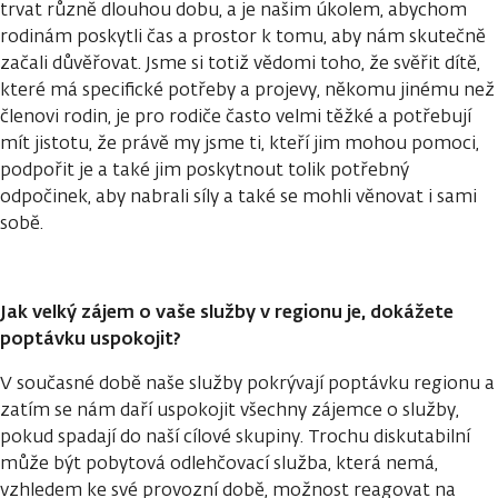
trvat různě dlouhou dobu, a je našim úkolem, abychom
rodinám poskytli čas a prostor k tomu, aby nám skutečně
začali důvěřovat. Jsme si totiž vědomi toho, že svěřit dítě,
které má specifické potřeby a projevy, někomu jinému než
členovi rodin, je pro rodiče často velmi těžké a potřebují
mít jistotu, že právě my jsme ti, kteří jim mohou pomoci,
podpořit je a také jim poskytnout tolik potřebný
odpočinek, aby nabrali síly a také se mohli věnovat i sami
sobě.
Jak velký zájem o vaše služby v regionu je, dokážete
poptávku uspokojit?
V současné době naše služby pokrývají poptávku regionu a
zatím se nám daří uspokojit všechny zájemce o služby,
pokud spadají do naší cílové skupiny. Trochu diskutabilní
může být pobytová odlehčovací služba, která nemá,
vzhledem ke své provozní době, možnost reagovat na