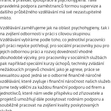
hranic a pravidel, spolupráce a psychohygiena. Také
pravidelná podpora zaměstnanců formou supervize a
dalšího průběžného vzdělávání má své nezastupitelné
místo.
Vzdělávání zaměřujeme jak na oblast psychohygieny, tak i
na zvýšení odbornosti v práci s cílovou skupinou.
Vzdělávání vybíráme podle toho, co jednotliví pracovníci
při práci nejvíce potřebují, pro sociální pracovníky jsou pro
jejich odbornou práci a rozvoj dovedností vhodné
dlouhodobé výcviky, pro pracovníky v sociálních službách
pak například speciální kurzy úchopů, techniky zvládání
nežádoucích projevů chování, jako je agrese, práce se
sexualitou apod. Jedná se o odborné finančně náročné
vzdělávání, které zvyšuje i finanční náročnost našich služeb.
Jsme tedy vděčni za každou finanční podporu od firem a
jednotlivců, které nám vedle příspěvku od zřizovatele a
projektů umožňují dále poskytovat rodinám podporu a
souběžně pracovat na zvýšení kvality poskytovaných