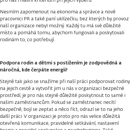
pro nás i hlavní kritérium při jejich výběru.
Nesmím zapomenout na ekonoma a správce a nově
pracovnici PR a také paní uklízečku, bez kterých by provoz
naší organizace nebyl možný. Každý tu má své důležité
místo a pomáhá tomu, abychom fungovali a poskytovali
rodinám to, co potřebují.
Podpora rodin a dětmi s postižením je zodpovědná a
náročná, kde čerpáte energii?
Stejně tak jako se snažíme při naší práci podporovat rodiny
na jejich cestě a vytvořit jim u nás v organizaci bezpečné
prostředí, je pro nás stejně důležité poskytnout to samé i
našim zaměstnancům. Pokud se zaměstnanec necítí
bezpečně, bojí se zeptat a něco říct, odrazí se to na jeho
další práci. V organizaci je proto pro nás velice důležitá
otevřená komunikace, pravidelné setkávání, nastavení