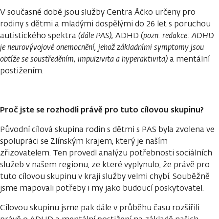
V současné době jsou služby Centra Áčko určeny pro
rodiny s dětmi a mladými dospělými do 26 let s poruchou
autistického spektra
(dále PAS),
ADHD
(pozn. redakce: ADHD
je neurovývojové onemocnění, jehož základními symptomy jsou
obtíže se soustředěním, impulzivita a hyperaktivita)
a mentální
postižením.
Proč jste se rozhodli právě pro tuto cílovou skupinu?
Původní cílová skupina rodin s dětmi s PAS byla zvolena ve
spolupráci se Zlínským krajem, který je naším
zřizovatelem. Ten provedl analýzu potřebnosti sociálních
služeb v našem regionu, ze které vyplynulo, že právě pro
tuto cílovou skupinu v kraji služby velmi chybí. Souběžně
jsme mapovali potřeby i my jako budoucí poskytovatel.
Cílovou skupinu jsme pak dále v průběhu času rozšířili