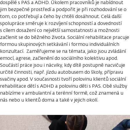
dospělé s PAS a ADHD. Úkolem pracovníků je nabídnout
jim bezpečné prostředí a podpořit je při rozhodování se o
tom, co potřebují a čeho by chtěli dosáhnout. Celá další
spolupráce směruje k rozvíjení schopností a dovedností
s cílem dosažení co největší samostatnosti a možnosti
začlenit se do běžného života. Sociální rehabilitace pracuje
formou skupinových setkávání i formou individuálních
konzultací. Zaměřujeme se na témata, jako jsou zvládání
emocí, agrese, začlenění do sociálního kolektivu apod.
Součástí práce jsou i nácviky, kdy dítě postupně nacvičuje
určité činnosti, např. jízdu autobusem do školy, přípravu
svačiny apod. V současnosti tvoří polovinu klientů sociální
rehabilitace dětí s ADHD a polovinu děti s PAS. Obě služby
nabízíme v ambulantní a terénní formě, což znamená u
nás nebo u klientů doma a také v jejich okolí.