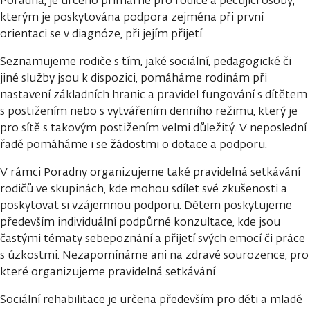
Poradna, je určeno primárně pro rodiče a pečující osoby,
kterým je poskytována podpora zejména při první
orientaci se v diagnóze, při jejím přijetí.
Seznamujeme rodiče s tím, jaké sociální, pedagogické či
jiné služby jsou k dispozici, pomáháme rodinám při
nastavení základních hranic a pravidel fungování s dítětem
s postižením nebo s vytvářením denního režimu, který je
pro sítě s takovým postižením velmi důležitý. V neposlední
řadě pomáháme i se žádostmi o dotace a podporu.
V rámci Poradny organizujeme také pravidelná setkávání
rodičů ve skupinách, kde mohou sdílet své zkušenosti a
poskytovat si vzájemnou podporu. Dětem poskytujeme
především individuální podpůrné konzultace, kde jsou
častými tématy sebepoznání a přijetí svých emocí či práce
s úzkostmi. Nezapomínáme ani na zdravé sourozence, pro
které organizujeme pravidelná setkávání
Sociální rehabilitace je určena především pro děti a mladé