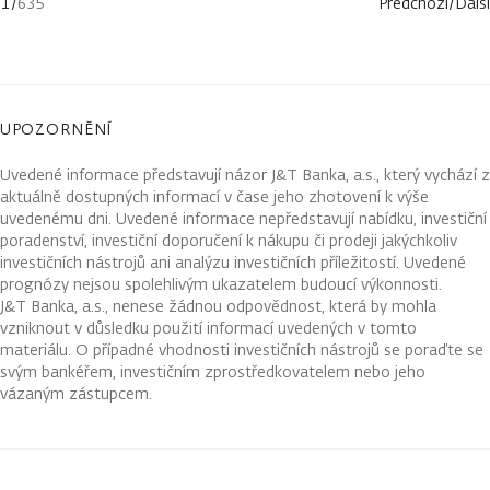
1
/
635
Předchozí
/
Další
UPOZORNĚNÍ
Uvedené informace představují názor J&T Banka, a.s., který vychází z
aktuálně dostupných informací v čase jeho zhotovení k výše
uvedenému dni. Uvedené informace nepředstavují nabídku, investiční
poradenství, investiční doporučení k nákupu či prodeji jakýchkoliv
investičních nástrojů ani analýzu investičních příležitostí. Uvedené
prognózy nejsou spolehlivým ukazatelem budoucí výkonnosti.
J&T Banka, a.s., nenese žádnou odpovědnost, která by mohla
vzniknout v důsledku použití informací uvedených v tomto
materiálu. O případné vhodnosti investičních nástrojů se poraďte se
svým bankéřem, investičním zprostředkovatelem nebo jeho
vázaným zástupcem.