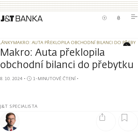
LÁNKY
MAKRO: AUTA PŘEKLOPILA OBCHODNÍ BILANCI DO PŘEBY
LÁNKY
MAKRO: AUTA PŘEKLOPILA OBCHODNÍ BILANCI DO PŘEBY
Makro: Auta překlopila
obchodní bilanci do přebytku
8. 10. 2024
・
1-MINUTOVÉ ČTENÍ
・
J&T SPECIALISTA