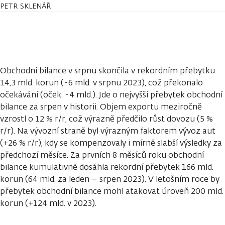
PETR SKLENÁŘ
Obchodní bilance v srpnu skončila v rekordním přebytku
14,3 mld. korun (-6 mld. v srpnu 2023), což překonalo
očekávání (oček. -4 mld.). Jde o nejvyšší přebytek obchodní
bilance za srpen v historii. Objem exportu meziročně
vzrostl o 12 % r/r, což výrazně předčilo růst dovozu (5 %
r/r). Na vývozní straně byl výrazným faktorem vývoz aut
(+26 % r/r), kdy se kompenzovaly i mírně slabší výsledky za
předchozí měsíce. Za prvních 8 měsíců roku obchodní
bilance kumulativně dosáhla rekordní přebytek 166 mld.
korun (64 mld. za leden – srpen 2023). V letošním roce by
přebytek obchodní bilance mohl atakovat úroveň 200 mld.
korun (+124 mld. v 2023).