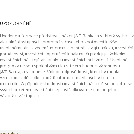
UPOZORNĚNÍ
Uvedené informace představují názor J&T Banka, a.s., který vychází z
aktuálně dostupných informací v čase jeho zhotovení k výše
uvedenému dni. Uvedené informace nepředstavují nabídku, investiční
poradenství, investiční doporučení k nákupu či prodeji jakýchkoliv
investičních nástrojů ani analýzu investičních příležitostí. Uvedené
prognózy nejsou spolehlivým ukazatelem budoucí výkonnosti.
J&T Banka, a.s., nenese žádnou odpovědnost, která by mohla
vzniknout v důsledku použití informací uvedených v tomto
materiálu. O případné vhodnosti investičních nástrojů se poraďte se
svým bankéřem, investičním zprostředkovatelem nebo jeho
vázaným zástupcem.
Kontakty