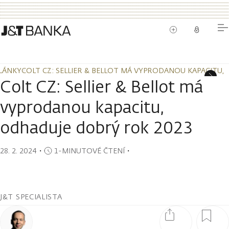
LÁNKY
COLT CZ: SELLIER & BELLOT MÁ VYPRODANOU KAPACITU,
LÁNKY
COLT CZ: SELLIER & BELLOT MÁ VYPRODANOU KAPACITU,
Colt CZ: Sellier & Bellot má
vyprodanou kapacitu,
odhaduje dobrý rok 2023
28. 2. 2024
・
1-MINUTOVÉ ČTENÍ
・
J&T SPECIALISTA