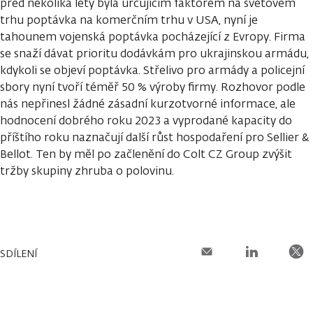
před několika lety byla určujícím faktorem na světovém
trhu poptávka na komerčním trhu v USA, nyní je
tahounem vojenská poptávka pocházející z Evropy. Firma
se snaží dávat prioritu dodávkám pro ukrajinskou armádu,
kdykoli se objeví poptávka. Střelivo pro armády a policejní
sbory nyní tvoří téměř 50 % výroby firmy. Rozhovor podle
nás nepřinesl žádné zásadní kurzotvorné informace, ale
hodnocení dobrého roku 2023 a vyprodané kapacity do
příštího roku naznačují další růst hospodaření pro Sellier &
Bellot. Ten by měl po začlenění do Colt CZ Group zvýšit
tržby skupiny zhruba o polovinu.
SDÍLENÍ