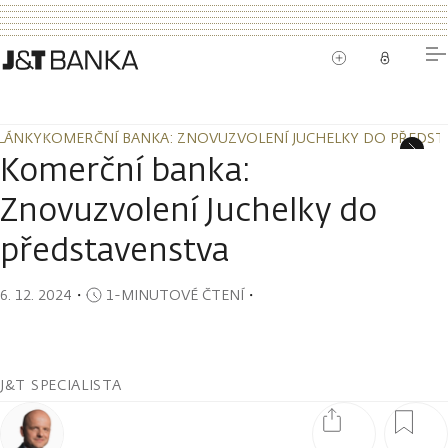
LÁNKY
KOMERČNÍ BANKA: ZNOVUZVOLENÍ JUCHELKY DO PŘEDST
LÁNKY
KOMERČNÍ BANKA: ZNOVUZVOLENÍ JUCHELKY DO PŘEDST
Komerční banka:
Znovuzvolení Juchelky do
představenstva
6. 12. 2024
・
1-MINUTOVÉ ČTENÍ
・
J&T SPECIALISTA