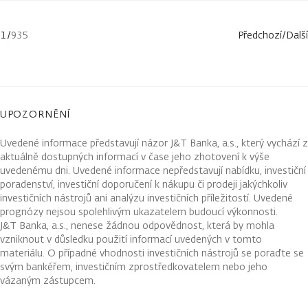
1
/
935
Předchozí
/
Další
UPOZORNĚNÍ
Uvedené informace představují názor J&T Banka, a.s., který vychází z
aktuálně dostupných informací v čase jeho zhotovení k výše
uvedenému dni. Uvedené informace nepředstavují nabídku, investiční
poradenství, investiční doporučení k nákupu či prodeji jakýchkoliv
investičních nástrojů ani analýzu investičních příležitostí. Uvedené
prognózy nejsou spolehlivým ukazatelem budoucí výkonnosti.
J&T Banka, a.s., nenese žádnou odpovědnost, která by mohla
vzniknout v důsledku použití informací uvedených v tomto
materiálu. O případné vhodnosti investičních nástrojů se poraďte se
svým bankéřem, investičním zprostředkovatelem nebo jeho
vázaným zástupcem.