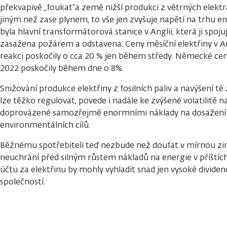
překvapivě „foukat“a země nižší produkci z větrných elekt
jiným než zase plynem, to vše jen zvyšuje napětí na trhu e
byla hlavní transformátorová stanice v Anglii, která ji spoju
zasažena požárem a odstavena. Ceny měsíční elektřiny v Angl
reakci poskočily o cca 20 % jen během středy. Německé cen
2022 poskočily během dne o 8%.
Snižování produkce elektřiny z fosilních paliv a navýšení té
lze těžko regulovat, povede i nadále ke zvýšené volatilitě na
doprovázené samozřejmě enormními náklady na dosažení
environmentálních cílů.
Běžnému spotřebiteli teď nezbude než doufat v mírnou zimu
neuchrání před silným růstem nákladů na energie v příštích
účtu za elektřinu by mohly vyhladit snad jen vysoké divide
společností.