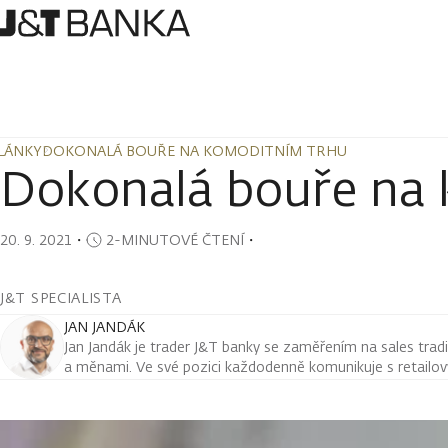
LÁNKY
DOKONALÁ BOUŘE NA KOMODITNÍM TRHU
LÁNKY
DOKONALÁ BOUŘE NA KOMODITNÍM TRHU
Dokonalá bouře na
20. 9. 2021
・
2-MINUTOVÉ ČTENÍ
・
J&T SPECIALISTA
JAN JANDÁK
Jan Jandák je trader J&T banky se zaměřením na sales tradi
a měnami. Ve své pozici každodenně komunikuje s retailovým