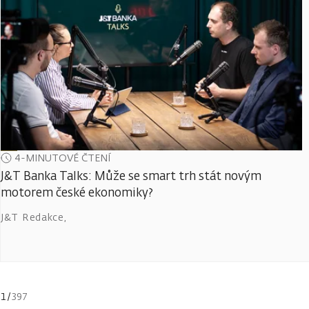
4-MINUTOVÉ ČTENÍ
J&T Banka Talks: Může se smart trh stát novým
motorem české ekonomiky?
J&T Redakce
,
1
/
397