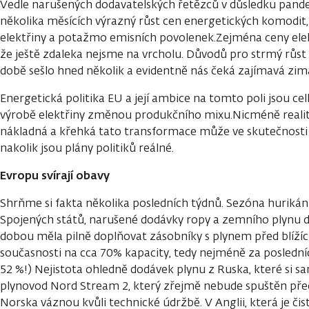
Vedle narušených dodavatelských řetězců v důsledku pande
několika měsících výrazný růst cen energetických komodit,
elektřiny a potažmo emisních povolenek.Zejména ceny elekt
že ještě zdaleka nejsme na vrcholu. Důvodů pro strmý růst 
době sešlo hned několik a evidentně nás čeká zajímavá zim
Energetická politika EU a její ambice na tomto poli jsou cel
výrobě elektřiny změnou produkčního mixu.Nicméně realita
nákladná a křehká tato transformace může ve skutečnosti b
nakolik jsou plány politiků reálné.
Evropu svírají obavy
Shrňme si fakta několika posledních týdnů. Sezóna hurikán
Spojených států, narušené dodávky ropy a zemního plynu d
dobou měla pilně doplňovat zásobníky s plynem před blížící
současnosti na cca 70% kapacity, tedy nejméně za posledníc
52 %!) Nejistota ohledně dodávek plynu z Ruska, které si s
plynovod Nord Stream 2, který zřejmě nebude spuštěn před
Norska váznou kvůli technické údržbě. V Anglii, která je čis