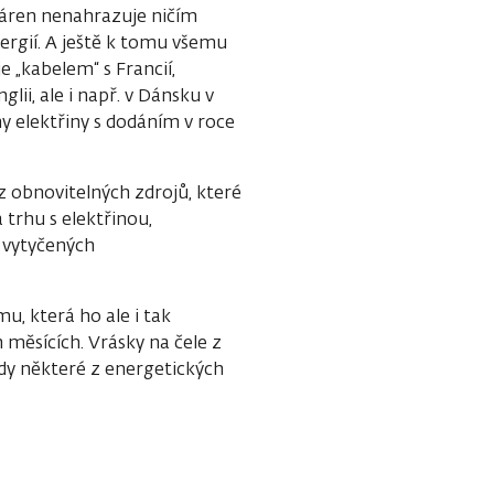
ráren nenahrazuje ničím
nergií. A ještě k tomu všemu
je „kabelem“ s Francií,
ii, ale i např. v Dánsku v
y elektřiny s dodáním v roce
 z obnovitelných zdrojů, které
 trhu s elektřinou,
 vytyčených
, která ho ale i tak
 měsících. Vrásky na čele z
ndy některé z energetických