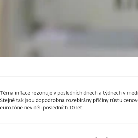
Téma inflace rezonuje v posledních dnech a týdnech v medií
Stejně tak jsou dopodrobna rozebírány příčiny růstu cenové
eurozóně neviděli posledních 10 let.