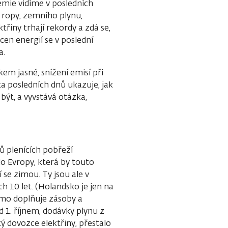
mie vidíme v posledních
 ropy, zemního plynu,
řiny trhají rekordy a zdá se,
cen energií se v poslední
a.
kem jasné, snížení emisí při
 posledních dnů ukazuje, jak
ýt, a vyvstává otázka,
ů plenících pobřeží
o Evropy, která by touto
 se zimou. Ty jsou ale v
h 10 let. (Holandsko je jen na
amo doplňuje zásoby a
 1. říjnem, dodávky plynu z
tý dovozce elektřiny, přestalo