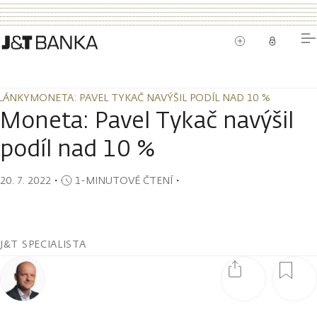
LÁNKY
MONETA: PAVEL TYKAČ NAVÝŠIL PODÍL NAD 10 %
LÁNKY
MONETA: PAVEL TYKAČ NAVÝŠIL PODÍL NAD 10 %
Moneta: Pavel Tykač navýšil
podíl nad 10 %
20. 7. 2022
・
1-MINUTOVÉ ČTENÍ
・
J&T SPECIALISTA