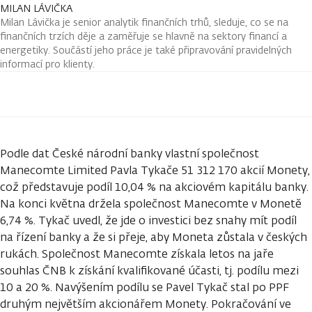
MILAN LÁVIČKA
Milan Lávička je senior analytik finančních trhů, sleduje, co se na
finančních trzích děje a zaměřuje se hlavně na sektory financí a
energetiky. Součástí jeho práce je také připravování pravidelných
informací pro klienty.
Podle dat České národní banky vlastní společnost
Manecomte Limited Pavla Tykače 51 312 170 akcií Monety,
což představuje podíl 10,04 % na akciovém kapitálu banky.
Na konci května držela společnost Manecomte v Monetě
6,74 %. Tykač uvedl, že jde o investici bez snahy mít podíl
na řízení banky a že si přeje, aby Moneta zůstala v českých
rukách. Společnost Manecomte získala letos na jaře
souhlas ČNB k získání kvalifikované účasti, tj. podílu mezi
10 a 20 %. Navýšením podílu se Pavel Tykač stal po PPF
druhým největším akcionářem Monety. Pokračování ve