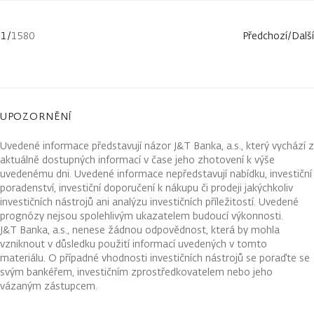
1
/
1580
Předchozí
/
Další
UPOZORNĚNÍ
Uvedené informace představují názor J&T Banka, a.s., který vychází z
aktuálně dostupných informací v čase jeho zhotovení k výše
uvedenému dni. Uvedené informace nepředstavují nabídku, investiční
poradenství, investiční doporučení k nákupu či prodeji jakýchkoliv
investičních nástrojů ani analýzu investičních příležitostí. Uvedené
prognózy nejsou spolehlivým ukazatelem budoucí výkonnosti.
J&T Banka, a.s., nenese žádnou odpovědnost, která by mohla
vzniknout v důsledku použití informací uvedených v tomto
materiálu. O případné vhodnosti investičních nástrojů se poraďte se
svým bankéřem, investičním zprostředkovatelem nebo jeho
vázaným zástupcem.