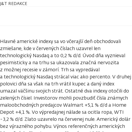
J&T REDAKCE
Hlavné americké indexy sa vo včerajší deň obchodovali
zmiešane, kde v červených číslach uzavrel len
technologický Nasdaq a to 0,2 % d/d. Úvod dňa vyznieval
pesimisticky a na trhu sa ukazovala značná nervozita
z možnej recesie v zámorí. Trh sa vypredával
a technologický Nasdaq strácal viac ako percento. V druhej
polovici dňa sa však na trh vrátil kupec a daný index
umazal väčšinu svojich strát. Ostatné dva indexy otočili do
zelených čísiel. Investorov mohli povzbudiť čísla známych
maloobchodných predajcov Walmart +5,1 % d/d a Home
Depot +4,1 %. Vo výpredajnej nálade sa ocitla ropa, WTI
-3,2 % d/d. Zlato uzavrelo na červenej nule. Americký dolár
bez výrazného pohybu. Výnos referenčných amerických