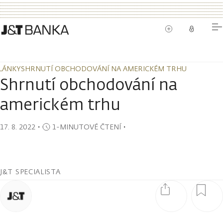
LÁNKY
SHRNUTÍ OBCHODOVÁNÍ NA AMERICKÉM TRHU
LÁNKY
SHRNUTÍ OBCHODOVÁNÍ NA AMERICKÉM TRHU
Shrnutí obchodování na
americkém trhu
17. 8. 2022
・
1-MINUTOVÉ ČTENÍ
・
J&T SPECIALISTA