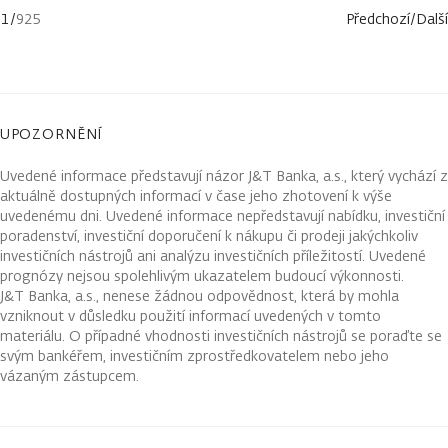
1
/
925
Předchozí
/
Další
UPOZORNĚNÍ
Uvedené informace představují názor J&T Banka, a.s., který vychází z
aktuálně dostupných informací v čase jeho zhotovení k výše
uvedenému dni. Uvedené informace nepředstavují nabídku, investiční
poradenství, investiční doporučení k nákupu či prodeji jakýchkoliv
investičních nástrojů ani analýzu investičních příležitostí. Uvedené
prognózy nejsou spolehlivým ukazatelem budoucí výkonnosti.
J&T Banka, a.s., nenese žádnou odpovědnost, která by mohla
vzniknout v důsledku použití informací uvedených v tomto
materiálu. O případné vhodnosti investičních nástrojů se poraďte se
svým bankéřem, investičním zprostředkovatelem nebo jeho
vázaným zástupcem.