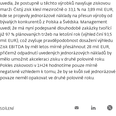
uvedla, že postupně u těchto výrobků navyšuje ziskovou
marži. Čistý zisk klesl meziročně o 33,1 % na 3,89 mil. EUR,
kde se projevily jednorázové náklady na přesun výroby od
bývalých konkurentů z Polska a Švédska. Management
uvedl, že má nyní podepsané dlouhodobé zakázky tvořící
již 97 % plánovaných tržeb na letošní rok (výhled činí 93,5
mil. EUR), což zvyšuje pravděpodobnost dosažení výhledu.
Zisk EBITDA by měl letos mírně přesáhnout 28 mil. EUR,
přičemž odpadnutí uvedených jednorázových nákladů by
mělo umožnit akceleraci zisku v druhé polovině roku.
Pokles ziskovosti v 1H24 hodnotíme pouze mírně
negativně vzhledem k tomu, že by se kvůli své jednorázové
povaze neměl opakovat ve druhé polovině roku.
SDÍLENÍ