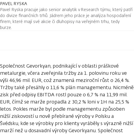
PAVEL RYSKA
Pavel Ryska pracuje jako senior analytik v Research týmu, který patří
do divize finančních trhů. Jádrem jeho práce je analýza hospodaření
firem, které mají své akcie či dluhopisy na veřejném trhu, tedy
burze.
Společnost Gevorkyan, podnikající v oblasti práškové
metalurgie, včera zveřejnila tržby za 1. polovinu roku ve
výši 46,96 mil. EUR, což znamená meziroční růst o 26,4 %.
Tržby také přesáhly o 11,6 % plán managementu. Nicméně
zisk před odpisy EBITDA rostl pouze o 6,7 % na 11,99 mil.
EUR, čímž se marže propadla z 30,2 % loni v 1H na 25,5 %
letos. Pokles marže byl podle managementu způsoben
nižší ziskovostí u nově přebírané výroby v Polsku a
Švédsku, kde se výrobky pro klienty vyráběly s výrazně nižší
marží než u dosavadní výroby Gevorkyanu. Společnost