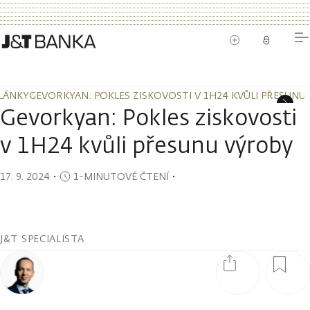
LÁNKY
GEVORKYAN: POKLES ZISKOVOSTI V 1H24 KVŮLI PŘESUNU
LÁNKY
GEVORKYAN: POKLES ZISKOVOSTI V 1H24 KVŮLI PŘESUNU
Gevorkyan: Pokles ziskovosti
v 1H24 kvůli přesunu výroby
17. 9. 2024
・
1-MINUTOVÉ ČTENÍ
・
J&T SPECIALISTA