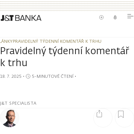
LÁNKY
PRAVIDELNÝ TÝDENNÍ KOMENTÁŘ K TRHU
LÁNKY
PRAVIDELNÝ TÝDENNÍ KOMENTÁŘ K TRHU
Pravidelný týdenní komentář
k trhu
18. 7. 2025
・
5-MINUTOVÉ ČTENÍ
・
J&T SPECIALISTA