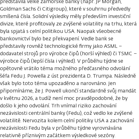
představila velké zámořské banky (např. JP Morgan,
Goldman Sachs či Citigroup), které v souhrnu předvedly
smíšená čísla. Solidní výsledky měly především investiční
divize, které profitovaly ze zvýšené volatility na trhu, která
byla spjatá s celní politikou USA. Naopak všeobecné
bankovnictví bylo bez překvapení. Vedle bank se
představily rovněž technologické firmy jako ASML –
dodavatel strojů pro výrobce čipů (horší výhled) či TSMC –
výrobce čipů (lepší čísla i výhled). V průběhu týdne se
opětovně vrátilo téma možného předčasného odvolání
šéfa Fedu J. Powella z úst prezidenta D. Trumpa. Následně
však bylo toto téma upozaděno a narovnáno. Jen
připomínáme, že J. Powell ukončí standardně svůj mandát
v květnu 2026, a tudíž není moc pravděpodobné, že by
došlo k jeho odvolání. Trh vnímal riziko zachování
nezávislosti centrální banky (Fedu), což vedlo ke zvýšené
volatilitě. Nervozita kolem celní politiky USA a zachování
nezávislosti Fedu byla v průběhu týdne vyrovnávána
relativně příznivým začátkem výsledkové sezóny.