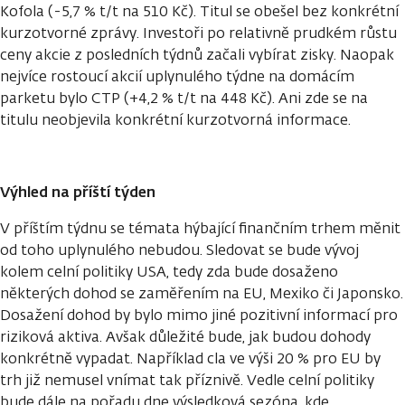
Kofola (-5,7 % t/t na 510 Kč). Titul se obešel bez konkrétní
kurzotvorné zprávy. Investoři po relativně prudkém růstu
ceny akcie z posledních týdnů začali vybírat zisky. Naopak
nejvíce rostoucí akcií uplynulého týdne na domácím
parketu bylo CTP (+4,2 % t/t na 448 Kč). Ani zde se na
titulu neobjevila konkrétní kurzotvorná informace.
Výhled na příští týden
V příštím týdnu se témata hýbající finančním trhem měnit
od toho uplynulého nebudou. Sledovat se bude vývoj
kolem celní politiky USA, tedy zda bude dosaženo
některých dohod se zaměřením na EU, Mexiko či Japonsko.
Dosažení dohod by bylo mimo jiné pozitivní informací pro
riziková aktiva. Avšak důležité bude, jak budou dohody
konkrétně vypadat. Například cla ve výši 20 % pro EU by
trh již nemusel vnímat tak příznivě. Vedle celní politiky
bude dále na pořadu dne výsledková sezóna, kde