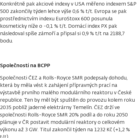
Konkrétně pak akciové indexy v USA měřeno indexem S&P
500 zakončily týden lehce výše 0,6 % t/t. Evropa se pak
prostřednictvím indexu EuroStoxx 600 posunula
kosmeticky níže o -0,1 % t/t. Domácí index PX pak
následoval spíše zámoří a připsal si 0,9 % t/t na 2188,7
bodu.
Společnosti na BCPP
Společnosti ČEZ a Rolls-Royce SMR podepsaly dohodu,
která by měla vést k zahájení přípravných prací na
výstavbě prvního malého modulárního reaktoru v České
republice. Ten by měl být spuštěn do provozu kolem roku
2035 poblíž jaderné elektrárny Temelín. ČEZ drží ve
společnosti Rolls-Royce SMR 20% podíl a do roku 2050
plánuje v ČR postavit modulární reaktory o celkovém
výkonu až 3 GW. Titul zakončil týden na 1232 Kč (+1,2 %
t/t).