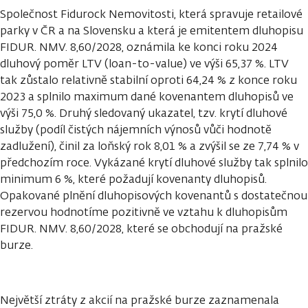
Společnost Fidurock Nemovitosti, která spravuje retailové
parky v ČR a na Slovensku a která je emitentem dluhopisu
FIDUR. NMV. 8,60/2028, oznámila ke konci roku 2024
dluhový poměr LTV (loan-to-value) ve výši 65,37 %. LTV
tak zůstalo relativně stabilní oproti 64,24 % z konce roku
2023 a splnilo maximum dané kovenantem dluhopisů ve
výši 75,0 %. Druhý sledovaný ukazatel, tzv. krytí dluhové
služby (podíl čistých nájemních výnosů vůči hodnotě
zadlužení), činil za loňský rok 8,01 % a zvýšil se ze 7,74 % v
předchozím roce. Vykázané krytí dluhové služby tak splnilo
minimum 6 %, které požadují kovenanty dluhopisů.
Opakované plnění dluhopisových kovenantů s dostatečnou
rezervou hodnotíme pozitivně ve vztahu k dluhopisům
FIDUR. NMV. 8,60/2028, které se obchodují na pražské
burze.
Největší ztráty z akcií na pražské burze zaznamenala