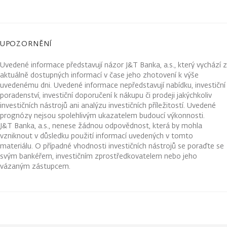
UPOZORNĚNÍ
Uvedené informace představují názor J&T Banka, a.s., který vychází z
aktuálně dostupných informací v čase jeho zhotovení k výše
uvedenému dni. Uvedené informace nepředstavují nabídku, investiční
poradenství, investiční doporučení k nákupu či prodeji jakýchkoliv
investičních nástrojů ani analýzu investičních příležitostí. Uvedené
prognózy nejsou spolehlivým ukazatelem budoucí výkonnosti.
J&T Banka, a.s., nenese žádnou odpovědnost, která by mohla
vzniknout v důsledku použití informací uvedených v tomto
materiálu. O případné vhodnosti investičních nástrojů se poraďte se
svým bankéřem, investičním zprostředkovatelem nebo jeho
vázaným zástupcem.