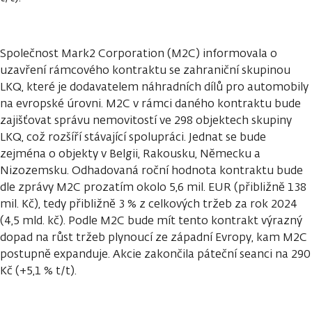
Společnost Mark2 Corporation (M2C) informovala o
uzavření rámcového kontraktu se zahraniční skupinou
LKQ, které je dodavatelem náhradních dílů pro automobily
na evropské úrovni. M2C v rámci daného kontraktu bude
zajišťovat správu nemovitostí ve 298 objektech skupiny
LKQ, což rozšíří stávající spolupráci. Jednat se bude
zejména o objekty v Belgii, Rakousku, Německu a
Nizozemsku. Odhadovaná roční hodnota kontraktu bude
dle zprávy M2C prozatím okolo 5,6 mil. EUR (přibližně 138
mil. Kč), tedy přibližně 3 % z celkových tržeb za rok 2024
(4,5 mld. kč). Podle M2C bude mít tento kontrakt výrazný
dopad na růst tržeb plynoucí ze západní Evropy, kam M2C
postupně expanduje. Akcie zakončila páteční seanci na 290
Kč (+5,1 % t/t).