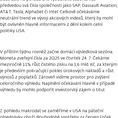
předvedou svá čísla společnosti jako SAP, Dassault Aviation,
AT&T, Tesla, Alphabet či Intel. Celkově očekáváme
neutrální trend ve vývoji akciových indexů, který by mohl
být ovlivněn hlavně informacemi z dění kolem celní
politiky USA.
V příštím týdnu rovněž začne domácí výsledková sezóna.
Moneta zveřejní čísla za 2Q25 ve čtvrtek 24. 7. Čekáme
meziročně 11% růst čistého zisku na 1,6 mld. Kč, za kterým
je především pokračující pokles úrokových nákladů a růst
výnosů z poplatků. Zároveň vidíme prostor pro zvýšení
celoročního výhledu. Naplnění očekávání hlavně v případě
výhledu by mohlo podpořit investorský zájem o titul.
Z pohledu makrodat se zaměříme v USA na páteční
objednávky zboží dlouhodobé spotřeby za červen (oček.