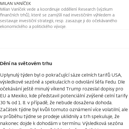
MILAN VANÍČEK
Milan Vaníček vede a koordinuje oddělení Research (výzkum
finančních trhů), které se zamýšlí nad investičním výhledem a
sestavuje investiční strategii, resp. zasazuje ji do očekávaného
ekonomického a politického vývoje.
Dění na světovém trhu
Uplynulý týden byl o pokračující sáze celních tarifů USA,
výsledkové sezóně a spekulacích o odvolání šéfa Fedu. Dle
očekávání ještě minulý víkend Trump rozeslal dopisy pro
EU a Mexiko, kde představil potenciální zvýšené celní tarify
30 % od 1. 8. v případě, že nebude dosažena dohoda.
Začátek týdne byl kvůli tomuto oznámení více volatilní, ale
v průběhu týdne se prodeje uklidnily a trh spekuluje, že
nakonec dojde k dohodám v termínu. Výsledková sezóna