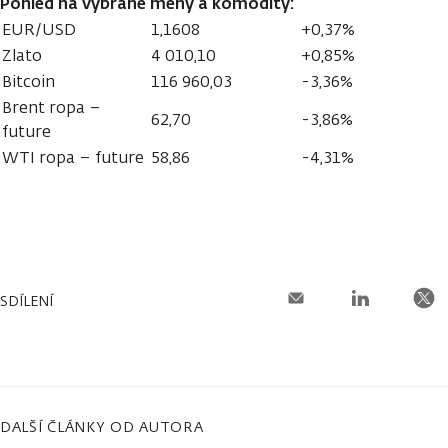
Pohled na vybrané měny a komodity:
EUR/USD
1,1608
+0,37%
Zlato
4 010,10
+0,85%
Bitcoin
116 960,03
-3,36%
Brent ropa –
62,70
-3,86%
future
WTI ropa – future
58,86
-4,31%
SDÍLENÍ
DALŠÍ ČLÁNKY OD AUTORA