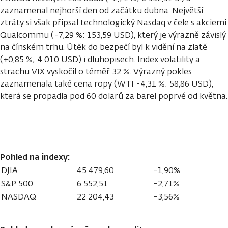
zaznamenal nejhorší den od začátku dubna. Největší
ztráty si však připsal technologický Nasdaq v čele s akciemi
Qualcommu (-7,29 %; 153,59 USD), který je výrazně závislý
na čínském trhu. Útěk do bezpečí byl k vidění na zlatě
(+0,85 %; 4 010 USD) i dluhopisech. Index volatility a
strachu VIX vyskočil o téměř 32 %. Výrazný pokles
zaznamenala také cena ropy (WTI -4,31 %; 58,86 USD),
která se propadla pod 60 dolarů za barel poprvé od května.
Pohled na indexy:
DJIA
45 479,60
-1,90%
S&P 500
6 552,51
-2,71%
NASDAQ
22 204,43
-3,56%