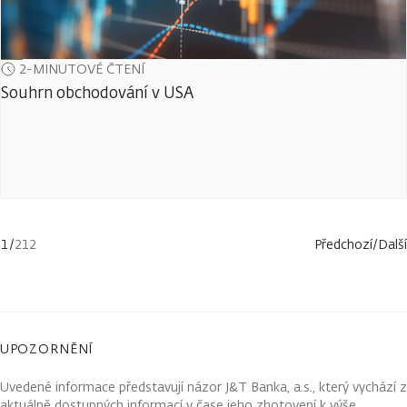
2-MINUTOVÉ ČTENÍ
Souhrn obchodování v USA
1
/
212
Předchozí
/
Další
UPOZORNĚNÍ
Uvedené informace představují názor J&T Banka, a.s., který vychází z
aktuálně dostupných informací v čase jeho zhotovení k výše