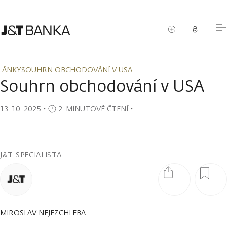
LÁNKY
SOUHRN OBCHODOVÁNÍ V USA
LÁNKY
SOUHRN OBCHODOVÁNÍ V USA
Souhrn obchodování v USA
13. 10. 2025
・
2-MINUTOVÉ ČTENÍ
・
J&T SPECIALISTA
MIROSLAV NEJEZCHLEBA