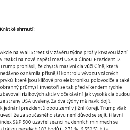
Krátké shrnutí:
Akcie na Wall Street si v závěru týdne prošly krvavou lázní
v reakci na nové napětí mezi USA a Čínou. Prezident D.
Trump prohlásil, že chystá masivní cla vůči Číně, která
nedávno oznámila přísnější kontrolu vývozu vzácných
prvků, které jsou klíčové pro elektroniku, polovodiče a také
obranný průmysl. Investoři se tak před víkendem rychle
zbavovali rizikových aktiv v očekávání, jak vysoká cla budou
ze strany USA uvaleny. Za dva týdny má navíc dojít
k jednání prezidentů obou zemí v Jižní Koreji. Trump však
uvedl, že za současného stavu není důvod se sejít. Hlavní
index S&P 500 uzavřel seanci na denních minimech se
ztrátou necelých 183 bodů (-2,71 %; 6 552,51 b.) a