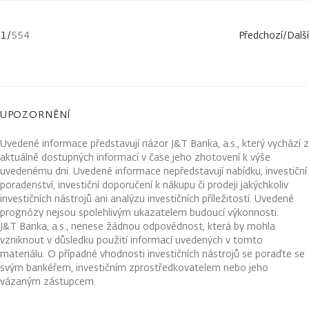
1
/
554
Předchozí
/
Další
UPOZORNĚNÍ
Uvedené informace představují názor J&T Banka, a.s., který vychází z
aktuálně dostupných informací v čase jeho zhotovení k výše
uvedenému dni. Uvedené informace nepředstavují nabídku, investiční
poradenství, investiční doporučení k nákupu či prodeji jakýchkoliv
investičních nástrojů ani analýzu investičních příležitostí. Uvedené
prognózy nejsou spolehlivým ukazatelem budoucí výkonnosti.
J&T Banka, a.s., nenese žádnou odpovědnost, která by mohla
vzniknout v důsledku použití informací uvedených v tomto
materiálu. O případné vhodnosti investičních nástrojů se poraďte se
svým bankéřem, investičním zprostředkovatelem nebo jeho
vázaným zástupcem.