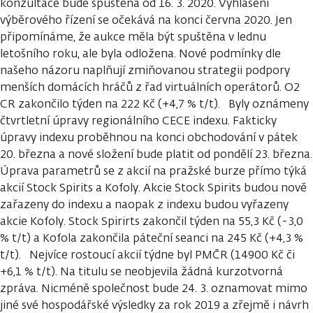
konzultace bude spuštěna od 16. 3. 2020. Vyhlášení
výběrového řízení se očekává na konci června 2020. Jen
připomínáme, že aukce měla být spuštěna v lednu
letošního roku, ale byla odložena. Nové podmínky dle
našeho názoru naplňují zmiňovanou strategii podpory
menších domácích hráčů z řad virtuálních operátorů. O2
CR zakončilo týden na 222 Kč (+4,7 % t/t). Byly oznámeny
čtvrtletní úpravy regionálního CECE indexu. Fakticky
úpravy indexu proběhnou na konci obchodování v pátek
20. března a nové složení bude platit od pondělí 23. března.
Úprava parametrů se z akcií na pražské burze přímo týká
akcií Stock Spirits a Kofoly. Akcie Stock Spirits budou nově
zařazeny do indexu a naopak z indexu budou vyřazeny
akcie Kofoly. Stock Spirirts zakončil týden na 55,3 Kč (-3,0
% t/t) a Kofola zakončila páteční seanci na 245 Kč (+4,3 %
t/t). Nejvíce rostoucí akcií týdne byl PMČR (14900 Kč či
+6,1 % t/t). Na titulu se neobjevila žádná kurzotvorná
zpráva. Nicméně společnost bude 24. 3. oznamovat mimo
jiné své hospodářské výsledky za rok 2019 a zřejmě i návrh