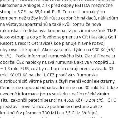
Gletscher a Ankogel. Zisk před odpisy EBITDA meziročně
stoupl o 3,7 % na 35,4 mil. EUR. Ten rostl pomalejším
tempem než tržby kvůli růstu osobních nákladů, nákladům
na výstavbu apartmánů a také kvůli tomu, že nová
rakouská střediska byla koupena až po zimní sezóně. TMR
letos vstoupila do golfového segmentu v ČR (Kaskáda Golf
Resort a resort Ostravice), kde plánuje hlavně rozvoj
ubytovacích kapacit. Akcie zakončila týden na 930 Kč (+5,1
% t/t). Podle informací rumunského listu Ziarul Financiar
obdržel ČEZ nabídky na svá rumunská aktiva v rozpětí 1,1
– 1,3 mld. EUR, což by na horním okraji představovalo 33
mld. Kč (61 Kč na akcii). ČEZ prodává v Rumunsku
distribuční síť, větrné parky a čtyři menší vodní elektrárny.
Cenu jsme doposud odhadovali mírně nad 30 mld. Kč, takže
uvedené informace jsou v souladu s naším očekáváním.
Titul zakončil páteční seanci na 455,6 Kč (+3,2 % t/t). ČTÚ
představil nové rámcové podmínky chystané aukce
kmitočtů v pásmech 700 MHz a 3,5 GHz. Veřejná