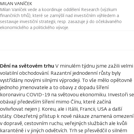
MILAN VANÍČEK
Milan Vaníček vede a koordinuje oddělení Research (výzkum
finančních trhů), které se zamýšlí nad investičním výhledem a
sestavuje investiční strategii, resp. zasazuje ji do očekávaného
ekonomického a politického vývoje.
Dění na světovém trhu
V minulém týdnu jsme zažili velmi
volatilní obchodování. Razantní jednodenní růsty byly
vystřídány novými silnými výprodeji. To vše mělo opětovně
jednoho jmenovatele a to obavy z dopadu šíření
koronaviru COVID-19 na světovou ekonomiku. Investoři se
obávají především šíření mimo Čínu, které začíná
ovlivňovat nejen J. Koreu, ale i Itálii, Francii, USA a další
státy. Obezřetný přístup k nové nákaze znamená omezení
v dopravě, cestovním ruchu, veřejných službách ale kvůli
karanténě i v jiných odvětvích. Trh se přesvědčil o silném