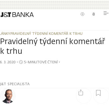
LÁNKY
PRAVIDELNÝ TÝDENNÍ KOMENTÁŘ K TRHU
LÁNKY
PRAVIDELNÝ TÝDENNÍ KOMENTÁŘ K TRHU
Pravidelný týdenní komentář
k trhu
6. 3. 2020
・
5-MINUTOVÉ ČTENÍ
・
J&T SPECIALISTA