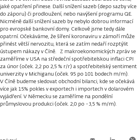
jaké opatření přinese. Další snížení sazeb (depo sazby více
do záporu) či prodloužení, nebo navýšení programu QE.
Nicméně další snížení sazeb by nebylo dobrou informací
pro evropské bankovní domy. Celkově jsme tedy dále
opatrní. Očekáváme, že šíření koronaviru v zámoří může
přinést větší nervozitu, která se zatím nedaří rozptýlit
ústupem nákazy v Číně. Z makroekonomických zpráv se
zaměříme v USA na středeční spotřebitelskou inflaci CPI
za únor (oček. 2,2 po 2,5 % r/r) a spotřebitelský sentiment
univerzity v Michiganu (oček. 95 po 101 bodech m/m).
V Číně budeme sledovat obchodní bilanci, kde se očekává
více jak 15% pokles v exportech i importech v dolarovém
vyjádření. V Německu se zaměříme na pondělní
průmyslovou produkci (oček. 2,0 po -3,5 % m/m).