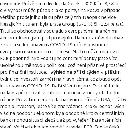
dividendy. Právě silná dividenda (oček. 1300 Kč či 8,7% hr.
div. výnos) může působit jako pomyslná kotva v případě
většího prodejního tlaku přes celý trh. Naopak nejvíce
klesajícím titulem byla Erste Group (671 Kč či -12,4 % t/t).
Titul se obchodoval v souladu s evropskými finančními
akciemi, které jsou pod prodejním tlakem z důvodu obav,
že šířící se koronavirus COVID-19 může posunout
evropskou ekonomiku do recese. Na to může reagovat
ECB podobně jako Fed či jiné centrální banky ještě více
uvolněnou měnovou politikou, což není příznivé prostředí
Výhled na příští týden
pro finanční instituce.
V příštím
týdnu se investoři zaměří na hlavní téma, což bude opět
koronavirus COVID-19. Další šíření nejen v Evropě bude
nadále způsobovat volatilitu a prudké změny obchodní
nálady. Prozatím nedošlo k masivnímu šíření v USA, což by
mohlo investory ještě více znervóznět. Kroky jednotlivých
vlád na podporu ekonomiky a obdobné kroky centrálních
bank mohou situaci zlepšit až po vyřešení karanténních
stavů. Ve čtvrtek bude rovněž zasedat ECB. Zde se čeká,