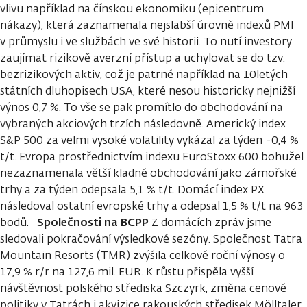
vlivu například na čínskou ekonomiku (epicentrum
nákazy), která zaznamenala nejslabší úrovně indexů PMI
v průmyslu i ve službách ve své historii. To nutí investory
zaujímat rizikově averzní přístup a uchylovat se do tzv.
bezrizikových aktiv, což je patrné například na 10letých
státních dluhopisech USA, které nesou historicky nejnižší
výnos 0,7 %. To vše se pak promítlo do obchodování na
vybraných akciových trzích následovně. Americký index
S&P 500 za velmi vysoké volatility vykázal za týden -0,4 %
t/t. Evropa prostřednictvím indexu EuroStoxx 600 bohužel
nezaznamenala větší kladné obchodování jako zámořské
trhy a za týden odepsala 5,1 % t/t. Domácí index PX
následoval ostatní evropské trhy a odepsal 1,5 % t/t na 963
Společnosti na BCPP
bodů.
Z domácích zpráv jsme
sledovali pokračování výsledkové sezóny. Společnost Tatra
Mountain Resorts (TMR) zvýšila celkové roční výnosy o
17,9 % r/r na 127,6 mil. EUR. K růstu přispěla vyšší
návštěvnost polského střediska Szczyrk, změna cenové
politiky v Tatrách i akvizice rakouských středisek Mölltaler