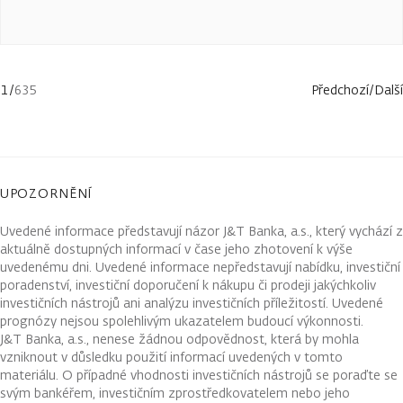
1
/
635
Předchozí
/
Další
UPOZORNĚNÍ
Uvedené informace představují názor J&T Banka, a.s., který vychází z
aktuálně dostupných informací v čase jeho zhotovení k výše
uvedenému dni. Uvedené informace nepředstavují nabídku, investiční
poradenství, investiční doporučení k nákupu či prodeji jakýchkoliv
investičních nástrojů ani analýzu investičních příležitostí. Uvedené
prognózy nejsou spolehlivým ukazatelem budoucí výkonnosti.
J&T Banka, a.s., nenese žádnou odpovědnost, která by mohla
vzniknout v důsledku použití informací uvedených v tomto
materiálu. O případné vhodnosti investičních nástrojů se poraďte se
svým bankéřem, investičním zprostředkovatelem nebo jeho