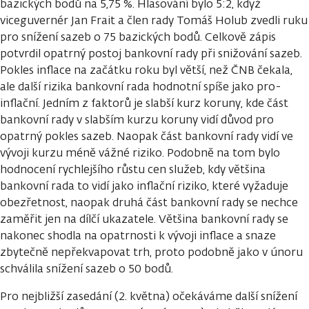
bazických bodů na 5,75 %. Hlasování bylo 5:2, když
viceguvernér Jan Frait a člen rady Tomáš Holub zvedli ruku
pro snížení sazeb o 75 bazických bodů. Celkově zápis
potvrdil opatrný postoj bankovní rady při snižování sazeb.
Pokles inflace na začátku roku byl větší, než ČNB čekala,
ale další rizika bankovní rada hodnotní spíše jako pro-
inflační. Jedním z faktorů je slabší kurz koruny, kde část
bankovní rady v slabším kurzu koruny vidí důvod pro
opatrný pokles sazeb. Naopak část bankovní rady vidí ve
vývoji kurzu méně vážné riziko. Podobně na tom bylo
hodnocení rychlejšího růstu cen služeb, kdy většina
bankovní rada to vidí jako inflační riziko, které vyžaduje
obezřetnost, naopak druhá část bankovní rady se nechce
zaměřit jen na dílčí ukazatele. Většina bankovní rady se
nakonec shodla na opatrnosti k vývoji inflace a snaze
zbytečně nepřekvapovat trh, proto podobně jako v únoru
schválila snížení sazeb o 50 bodů.
Pro nejbližší zasedání (2. května) očekáváme další snížení