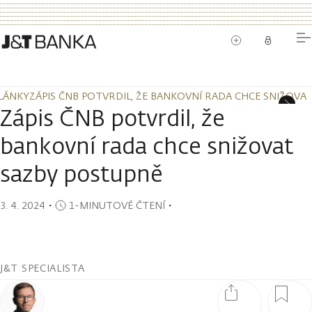
LÁNKY
ZÁPIS ČNB POTVRDIL, ŽE BANKOVNÍ RADA CHCE SNIŽOVA
LÁNKY
ZÁPIS ČNB POTVRDIL, ŽE BANKOVNÍ RADA CHCE SNIŽOVA
Zápis ČNB potvrdil, že
bankovní rada chce snižovat
sazby postupně
3. 4. 2024
・
1-MINUTOVÉ ČTENÍ
・
J&T SPECIALISTA