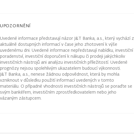
UPOZORNĚNÍ
Uvedené informace představují názor J&T Banka, a.s., který vychází z
aktuálně dostupných informací v čase jeho zhotovení k výše
uvedenému dni. Uvedené informace nepředstavují nabídku, investiční
poradenství, investiční doporučení k nákupu či prodeji jakýchkoliv
investičních nástrojů ani analýzu investičních příležitostí. Uvedené
prognózy nejsou spolehlivým ukazatelem budoucí výkonnosti.
J&T Banka, a.s., nenese žádnou odpovědnost, která by mohla
vzniknout v důsledku použití informací uvedených v tomto
materiálu. O případné vhodnosti investičních nástrojů se poraďte se
svým bankéřem, investičním zprostředkovatelem nebo jeho
vázaným zástupcem.