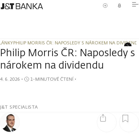
LÁNKY
PHILIP MORRIS ČR: NAPOSLEDY S NÁROKEM NA DIVIDEND
LÁNKY
PHILIP MORRIS ČR: NAPOSLEDY S NÁROKEM NA DIVIDEND
Philip Morris ČR: Naposledy s
nárokem na dividendu
4. 6. 2026
・
1-MINUTOVÉ ČTENÍ
・
J&T SPECIALISTA