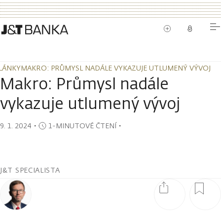
LÁNKY
MAKRO: PRŮMYSL NADÁLE VYKAZUJE UTLUMENÝ VÝVOJ
LÁNKY
MAKRO: PRŮMYSL NADÁLE VYKAZUJE UTLUMENÝ VÝVOJ
Makro: Průmysl nadále
vykazuje utlumený vývoj
9. 1. 2024
・
1-MINUTOVÉ ČTENÍ
・
J&T SPECIALISTA