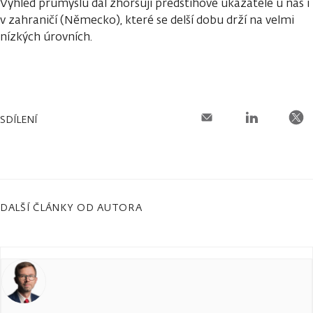
Výhled průmyslu dál zhoršují předstihové ukazatele u nás i
v zahraničí (Německo), které se delší dobu drží na velmi
nízkých úrovních.
SDÍLENÍ
DALŠÍ ČLÁNKY OD AUTORA