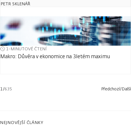
PETR SKLENÁŘ
1-MINUTOVÉ ČTENÍ
Makro: Důvěra v ekonomice na 3letém maximu
1
/
635
Předchozí
/
Další
NEJNOVĚJŠÍ ČLÁNKY