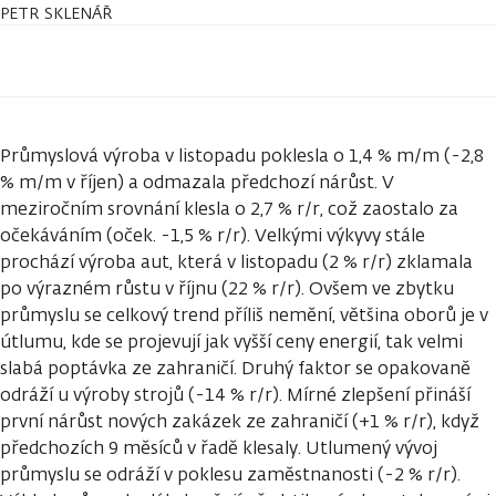
PETR SKLENÁŘ
Průmyslová výroba v listopadu poklesla o 1,4 % m/m (-2,8
% m/m v říjen) a odmazala předchozí nárůst. V
meziročním srovnání klesla o 2,7 % r/r, což zaostalo za
očekáváním (oček. -1,5 % r/r). Velkými výkyvy stále
prochází výroba aut, která v listopadu (2 % r/r) zklamala
po výrazném růstu v říjnu (22 % r/r). Ovšem ve zbytku
průmyslu se celkový trend příliš nemění, většina oborů je v
útlumu, kde se projevují jak vyšší ceny energií, tak velmi
slabá poptávka ze zahraničí. Druhý faktor se opakovaně
odráží u výroby strojů (-14 % r/r). Mírné zlepšení přináší
první nárůst nových zakázek ze zahraničí (+1 % r/r), když
předchozích 9 měsíců v řadě klesaly. Utlumený vývoj
průmyslu se odráží v poklesu zaměstnanosti (-2 % r/r).