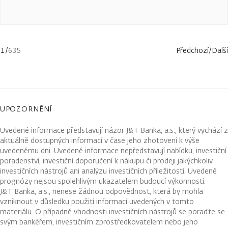
1
/
635
Předchozí
/
Další
UPOZORNĚNÍ
Uvedené informace představují názor J&T Banka, a.s., který vychází z
aktuálně dostupných informací v čase jeho zhotovení k výše
uvedenému dni. Uvedené informace nepředstavují nabídku, investiční
poradenství, investiční doporučení k nákupu či prodeji jakýchkoliv
investičních nástrojů ani analýzu investičních příležitostí. Uvedené
prognózy nejsou spolehlivým ukazatelem budoucí výkonnosti.
J&T Banka, a.s., nenese žádnou odpovědnost, která by mohla
vzniknout v důsledku použití informací uvedených v tomto
materiálu. O případné vhodnosti investičních nástrojů se poraďte se
svým bankéřem, investičním zprostředkovatelem nebo jeho