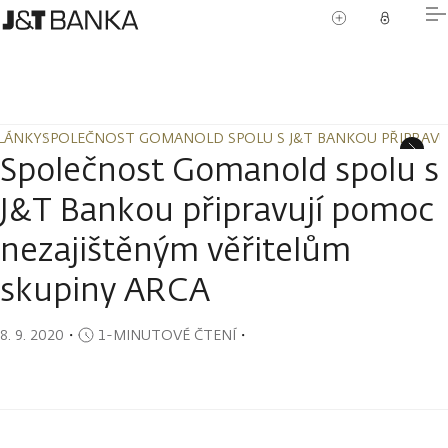
LÁNKY
SPOLEČNOST GOMANOLD SPOLU S J&T BANKOU PŘIPRAVUJ
LÁNKY
SPOLEČNOST GOMANOLD SPOLU S J&T BANKOU PŘIPRAVUJ
Společnost Gomanold spolu s
J&T Bankou připravují pomoc
nezajištěným věřitelům
skupiny ARCA
8. 9. 2020
・
1-MINUTOVÉ ČTENÍ
・