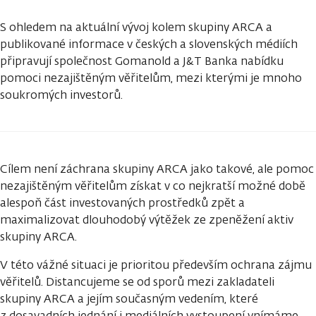
S ohledem na aktuální vývoj kolem skupiny ARCA a
publikované informace v českých a slovenských médiích
připravují společnost Gomanold a J&T Banka nabídku
pomoci nezajištěným věřitelům, mezi kterými je mnoho
soukromých investorů.
Cílem není záchrana skupiny ARCA jako takové, ale pomoc
nezajištěným věřitelům získat v co nejkratší možné době
alespoň část investovaných prostředků zpět a
maximalizovat dlouhodobý výtěžek ze zpeněžení aktiv
skupiny ARCA.
V této vážné situaci je prioritou především ochrana zájmu
věřitelů. Distancujeme se od sporů mezi zakladateli
skupiny ARCA a jejím současným vedením, které
z dosavadních jednání i mediálních vystoupení vnímáme.