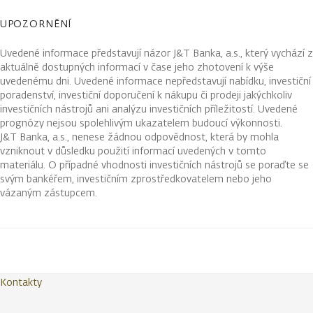
UPOZORNĚNÍ
Uvedené informace představují názor J&T Banka, a.s., který vychází z
aktuálně dostupných informací v čase jeho zhotovení k výše
uvedenému dni. Uvedené informace nepředstavují nabídku, investiční
poradenství, investiční doporučení k nákupu či prodeji jakýchkoliv
investičních nástrojů ani analýzu investičních příležitostí. Uvedené
prognózy nejsou spolehlivým ukazatelem budoucí výkonnosti.
J&T Banka, a.s., nenese žádnou odpovědnost, která by mohla
vzniknout v důsledku použití informací uvedených v tomto
materiálu. O případné vhodnosti investičních nástrojů se poraďte se
svým bankéřem, investičním zprostředkovatelem nebo jeho
vázaným zástupcem.
Kontakty