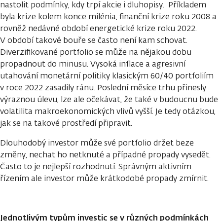
nastolit podmínky, kdy trpí akcie i dluhopisy. Příkladem
byla krize kolem konce milénia, finanční krize roku 2008 a
rovněž nedávné období energetické krize roku 2022.
V období takové bouře se často není kam schovat.
Diverzifikované portfolio se může na nějakou dobu
propadnout do minusu. Vysoká inflace a agresivní
utahování monetární politiky klasickým 60/40 portfoliím
v roce 2022 zasadily ránu. Poslední měsíce trhu přinesly
výraznou úlevu, lze ale očekávat, že také v budoucnu bude
volatilita makroekonomických vlivů vyšší. Je tedy otázkou,
jak se na takové prostředí připravit.
Dlouhodobý investor může své portfolio držet beze
změny, nechat ho netknuté a případné propady vysedět.
Často to je nejlepší rozhodnutí. Správným aktivním
řízením ale investor může krátkodobé propady zmírnit.
Jednotlivým typům investic se v různých podmínkách