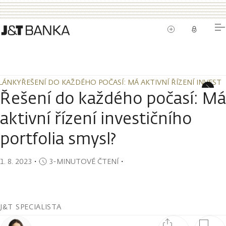
LÁNKY
ŘEŠENÍ DO KAŽDÉHO POČASÍ: MÁ AKTIVNÍ ŘÍZENÍ INVEST
LÁNKY
ŘEŠENÍ DO KAŽDÉHO POČASÍ: MÁ AKTIVNÍ ŘÍZENÍ INVEST
Řešení do každého počasí: Má
aktivní řízení investičního
portfolia smysl?
1. 8. 2023
・
3-MINUTOVÉ ČTENÍ
・
J&T SPECIALISTA