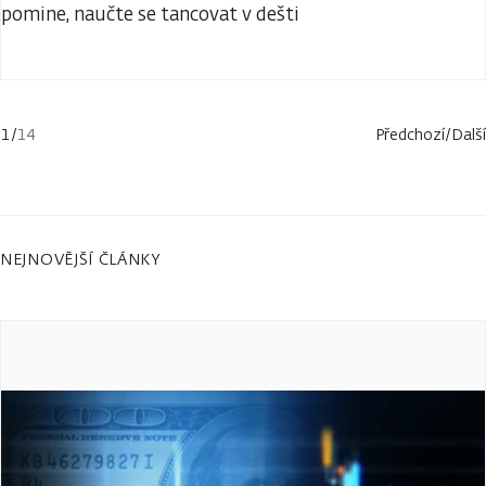
pomine, naučte se tancovat v dešti
1
/
14
Předchozí
/
Další
NEJNOVĚJŠÍ ČLÁNKY