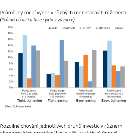
Průměrný roční výnos v různých monetárních režimech:
(Průměrná délka fáze cyklu v závorce)
Rozdílné chování jednotlivých druhů investic v různém
ekonomickém prostředí lze využít k taktické úpravě