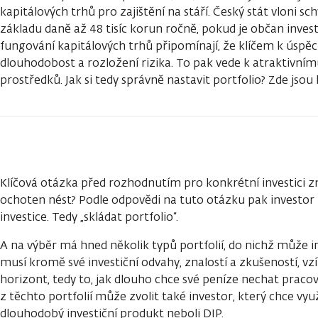
kapitálových trhů pro zajištění na stáří. Český stát vloni sc
základu daně až 48 tisíc korun ročně, pokud je občan invest
fungování kapitálových trhů připomínají, že klíčem k úspěc
dlouhodobost a rozložení rizika. To pak vede k atraktivn
prostředků. Jak si tedy správně nastavit portfolio? Zde jsou 
Klíčová otázka před rozhodnutím pro konkrétní investici zn
ochoten nést? Podle odpovědi na tuto otázku pak investor
investice. Tedy „skládat portfolio“.
A na výběr má hned několik typů portfolií, do nichž může in
musí kromě své investiční odvahy, znalostí a zkušeností, vzít
horizont, tedy to, jak dlouho chce své peníze nechat pracov
z těchto portfolií může zvolit také investor, který chce v
dlouhodobý investiční produkt neboli DIP.