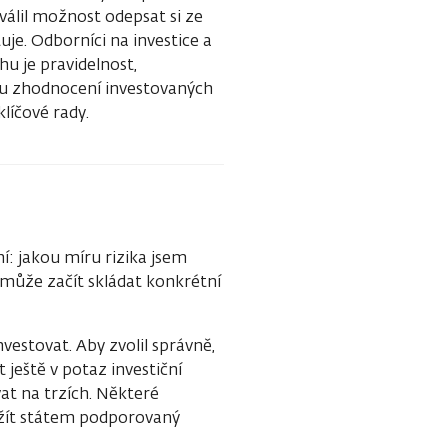
hválil možnost odepsat si ze
uje. Odborníci na investice a
hu je pravidelnost,
ímu zhodnocení investovaných
klíčové rady.
í: jakou míru rizika jsem
 může začít skládat konkrétní
vestovat. Aby zvolil správně,
 ještě v potaz investiční
at na trzích. Některé
yužít státem podporovaný