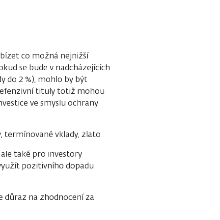
abízet co možná nejnižší
Pokud se bude v nadcházejících
dy do 2 %), mohlo by být
defenzivní tituly totiž mohou
investice ve smyslu ochrany
y, termínované vklady, zlato
 ale také pro investory
využít pozitivního dopadu
ade důraz na zhodnocení za