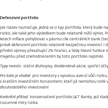
Defenzivní portfolio
Jak název naznačuje, jedná se o typ portfolia, který bude n
riziko, ale také jeho výsledkem bude relativně nižší výnos. 
letech inflace pohybovat v pásmu cíle centrálních bank (te
právě defenzivní portfolio relativně bezpečnou investicí. I 
přinést výnosy přesahující 2% hranici, a tedy hlavní funkce 
majetku před znehodnocením by toto portfolio naplnilo.
Typy investic:
státní dluhopisy, dividendové akcie, spořicí účt
Pro koho je vhodné:
pro investory s vysokou averzí vůči riziku,
s kratším investičním horizontem, kteří již nemohou tolik 
dlouhodobého investování
Konkrétní příklad
: konzervativní portfolio J&T Banky, jež kl
rozumné míry rizika.