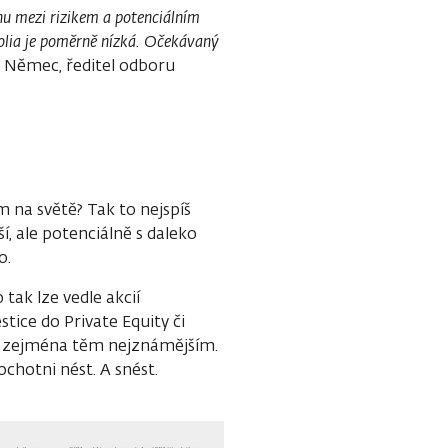
váhu mezi rizikem a potenciálním
folia je poměrně nízká. Očekávaný
l Němec, ředitel odboru
m na světě? Tak to nejspíš
í, ale potenciálně s daleko
o.
tak lze vedle akcií
stice do Private Equity či
m, zejména těm nejznámějším.
 ochotni nést. A snést.