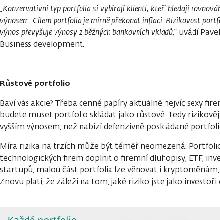
„Konzervativní typ portfolia si vybírají klienti, kteří hledají rovno
výnosem. Cílem portfolia je mírně překonat inflaci. Rizikovost port
výnos převyšuje výnosy z běžných bankovních vkladů,“
uvádí Pave
Business development.
Růstové portfolio
Baví vás akcie? Třeba cenné papíry aktuálně nejvíc sexy fire
budete muset portfolio skládat jako růstové. Tedy rizikovějš
vyšším výnosem, než nabízí defenzivně poskládané portfoli
Míra rizika na trzích může být téměř neomezená. Portfolio 
technologických firem doplnit o firemní dluhopisy, ETF, inve
startupů, malou část portfolia lze věnovat i kryptoměná
Znovu platí, že záleží na tom, jaké riziko jste jako investoři