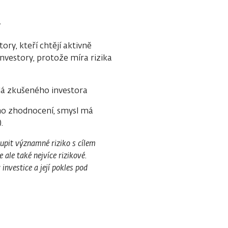
y
ory, kteří chtějí aktivně
nvestory, protože míra rizika
á zkušeného investora
ho zhodnocení, smysl má
.
oupit významné riziko s cílem
 ale také nejvíce rizikové.
nvestice a její pokles pod