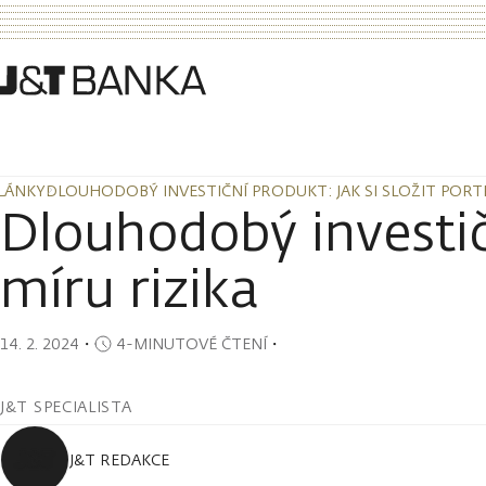
LÁNKY
DLOUHODOBÝ INVESTIČNÍ PRODUKT: JAK SI SLOŽIT PORTF
LÁNKY
DLOUHODOBÝ INVESTIČNÍ PRODUKT: JAK SI SLOŽIT PORTF
Dlouhodobý investičn
míru rizika
14. 2. 2024
・
4-MINUTOVÉ ČTENÍ
・
J&T SPECIALISTA
J&T REDAKCE