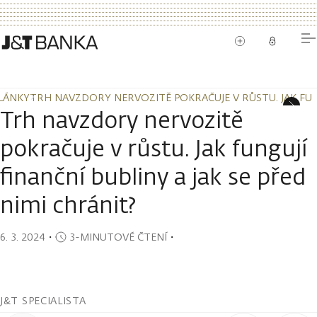
LÁNKY
TRH NAVZDORY NERVOZITĚ POKRAČUJE V RŮSTU. JAK FUNG
LÁNKY
TRH NAVZDORY NERVOZITĚ POKRAČUJE V RŮSTU. JAK FUNG
Trh navzdory nervozitě
pokračuje v růstu. Jak fungují
finanční bubliny a jak se před
nimi chránit?
6. 3. 2024
・
3-MINUTOVÉ ČTENÍ
・
J&T SPECIALISTA