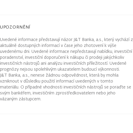
UPOZORNĚNÍ
Uvedené informace představují názor J&T Banka, a.s., který vychází z
aktuálně dostupných informací v čase jeho zhotovení k výše
uvedenému dni. Uvedené informace nepředstavují nabídku, investiční
poradenství, investiční doporučení k nákupu či prodeji jakýchkoliv
investičních nástrojů ani analýzu investičních příležitostí. Uvedené
prognózy nejsou spolehlivým ukazatelem budoucí výkonnosti.
J&T Banka, a.s., nenese žádnou odpovědnost, která by mohla
vzniknout v důsledku použití informací uvedených v tomto
materiálu. O případné vhodnosti investičních nástrojů se poraďte se
svým bankéřem, investičním zprostředkovatelem nebo jeho
vázaným zástupcem.