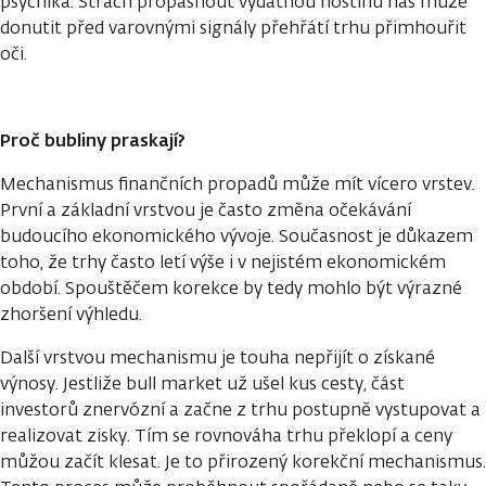
psychika. Strach propásnout vydatnou hostinu nás může
donutit před varovnými signály přehřátí trhu přimhouřit
oči.
Proč bubliny praskají?
Mechanismus finančních propadů může mít vícero vrstev.
První a základní vrstvou je často změna očekávání
budoucího ekonomického vývoje. Současnost je důkazem
toho, že trhy často letí výše i v nejistém ekonomickém
období. Spouštěčem korekce by tedy mohlo být výrazné
zhoršení výhledu.
Další vrstvou mechanismu je touha nepřijít o získané
výnosy. Jestliže bull market už ušel kus cesty, část
investorů znervózní a začne z trhu postupně vystupovat a
realizovat zisky. Tím se rovnováha trhu překlopí a ceny
můžou začít klesat. Je to přirozený korekční mechanismus.