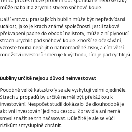
Tento proces může proběhnout spořádaně nebo se taky
může nabalit a zrychlit stylem sněhové koule.
Další vrstvou praskajících bublin může být nepředvídaná
událost, jako je krach známé společnosti. Jestli takové
překvapení padne do období nejistoty, může z ní plynoucí
strach urychlit pád sněhové koule. Zhorší se očekávání,
vzroste touha nepřijít o nahromaděné zisky, a čím větší
množství investorů směruje k východu, tím je pád rychlejší.
Bubliny určitě nejsou důvod neinvestovat
Podobné velké katastrofy se ale vyskytují velmi ojediněle.
Strach z propadů by určitě neměl být překážkou k
investování. Nespočet studií dokázalo, že dlouhodobě je
aktivní investování jedinou cestou. Zpravidla ani nemá
smysl snažit se trh načasovat. Důležité je ale se vůči
rizikům smysluplně chránit.