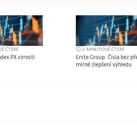
É ČTENÍ
2-MINUTOVÉ ČTENÍ
ndex PX vzrostl
Erste Group: Čísla bez př
mírné zlepšení výhledu