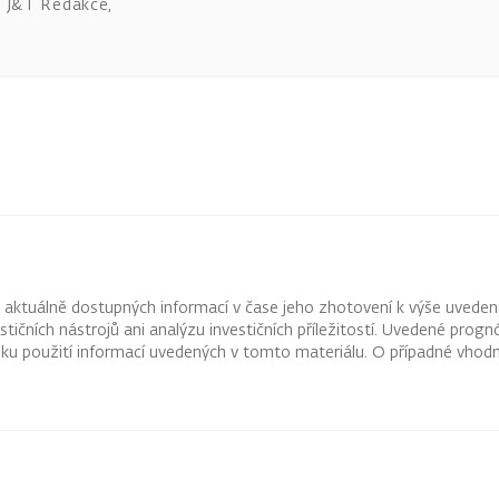
J&T Redakce
,
z aktuálně dostupných informací v čase jeho zhotovení k výše uveden
vestičních nástrojů ani analýzu investičních příležitostí. Uvedené pr
ku použití informací uvedených v tomto materiálu. O případné vhodn