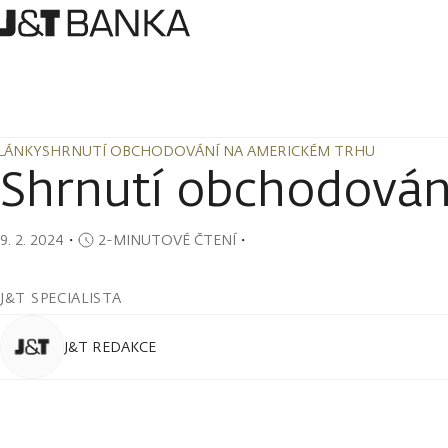
LÁNKY
SHRNUTÍ OBCHODOVÁNÍ NA AMERICKÉM TRHU
LÁNKY
SHRNUTÍ OBCHODOVÁNÍ NA AMERICKÉM TRHU
Shrnutí obchodován
9. 2. 2024
・
2-MINUTOVÉ ČTENÍ
・
J&T SPECIALISTA
J&T REDAKCE