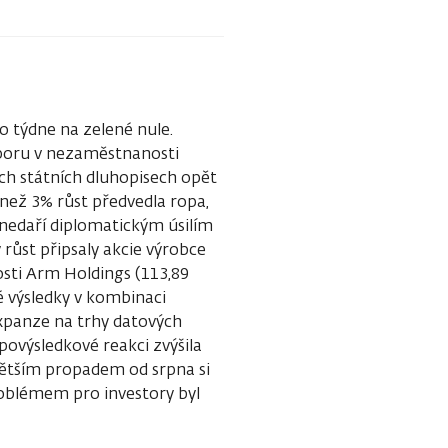
o týdne na zelené nule.
dporu v nezaměstnanosti
kých státních dluhopisech opět
 než 3% růst předvedla ropa,
 nedaří diplomatickým úsilím
růst připsaly akcie výrobce
osti Arm Holdings (113,89
é výsledky v kombinaci
expanze na trhy datových
povýsledkové reakci zvýšila
větším propadem od srpna si
roblémem pro investory byl