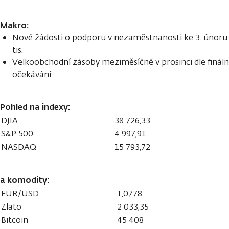
Makro:
Nové žádosti o podporu v nezaměstnanosti ke 3. únoru n
tis.
Velkoobchodní zásoby meziměsíčně v prosinci dle finální
očekávání
Pohled na indexy:
DJIA
38 726,33
S&P 500
4 997,91
NASDAQ
15 793,72
a komodity:
EUR/USD
1,0778
Zlato
2 033,35
Bitcoin
45 408