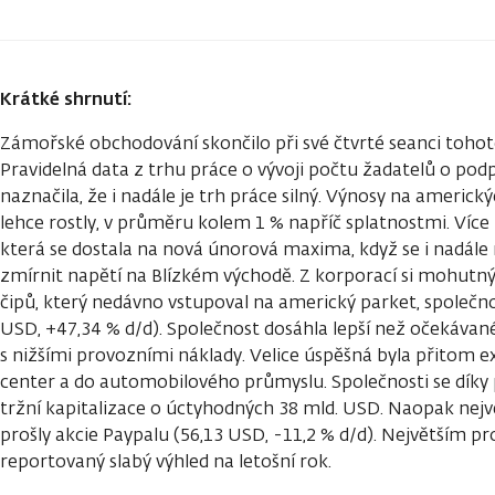
Krátké shrnutí:
Zámořské obchodování skončilo při své čtvrté seanci tohot
Pravidelná data z trhu práce o vývoji počtu žadatelů o po
naznačila, že i nadále je trh práce silný. Výnosy na americ
lehce rostly, v průměru kolem 1 % napříč splatnostmi. Více
která se dostala na nová únorová maxima, když se i nadále
zmírnit napětí na Blízkém východě. Z korporací si mohutný 
čipů, který nedávno vstupoval na americký parket, společn
USD, +47,34 % d/d). Společnost dosáhla lepší než očekávan
s nižšími provozními náklady. Velice úspěšná byla přitom 
center a do automobilového průmyslu. Společnosti se díky 
tržní kapitalizace o úctyhodných 38 mld. USD. Naopak nej
prošly akcie Paypalu (56,13 USD, -11,2 % d/d). Největším p
reportovaný slabý výhled na letošní rok.