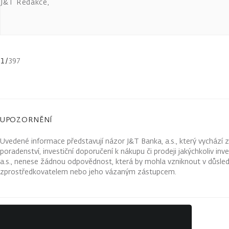
J&T Redakce
,
1
/
397
UPOZORNĚNÍ
Uvedené informace představují názor J&T Banka, a.s., který vychází 
poradenství, investiční doporučení k nákupu či prodeji jakýchkoliv in
a.s., nenese žádnou odpovědnost, která by mohla vzniknout v důsled
zprostředkovatelem nebo jeho vázaným zástupcem.