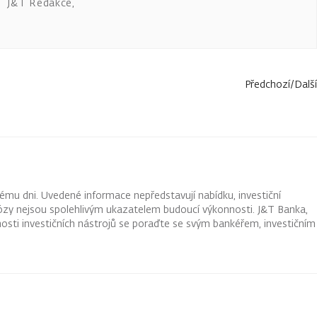
J&T Redakce
,
Předchozí
/
Další
ému dni. Uvedené informace nepředstavují nabídku, investiční
ognózy nejsou spolehlivým ukazatelem budoucí výkonnosti. J&T Banka,
osti investičních nástrojů se poraďte se svým bankéřem, investičním