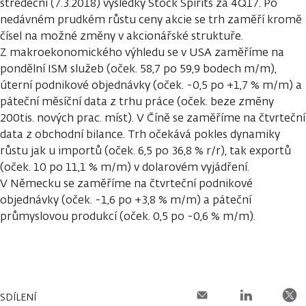
středeční (7.3.2018) výsledky Stock Spirits za 4Q17. Po
nedávném prudkém růstu ceny akcie se trh zaměří kromě
čísel na možné změny v akcionářské struktuře.
Z makroekonomického výhledu se v USA zaměříme na
pondělní ISM služeb (oček. 58,7 po 59,9 bodech m/m),
úterní podnikové objednávky (oček. -0,5 po +1,7 % m/m) a
páteční měsíční data z trhu práce (oček. beze změny
200tis. nových prac. míst). V Číně se zaměříme na čtvrteční
data z obchodní bilance. Trh očekává pokles dynamiky
růstu jak u importů (oček. 6,5 po 36,8 % r/r), tak exportů
(oček. 10 po 11,1 % m/m) v dolarovém vyjádření.
V Německu se zaměříme na čtvrteční podnikové
objednávky (oček. -1,6 po +3,8 % m/m) a páteční
průmyslovou produkcí (oček. 0,5 po -0,6 % m/m).
SDÍLENÍ