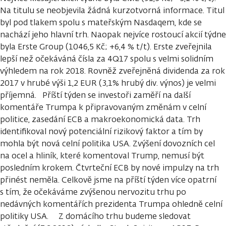
Na titulu se neobjevila žádná kurzotvorná informace. Titul
byl pod tlakem spolu s mateřským Nasdaqem, kde se
nachází jeho hlavní trh. Naopak nejvíce rostoucí akcií týdne
byla Erste Group (1046,5 Kč; +6,4 % t/t). Erste zveřejnila
lepší než očekáváná čísla za 4Q17 spolu s velmi solidním
výhledem na rok 2018. Rovněž zveřejněná dividenda za rok
2017 v hrubé výši 1,2 EUR (3,1% hrubý div. výnos) je velmi
příjemná. Příští týden se investoři zaměří na další
komentáře Trumpa k připravovaným změnám v celní
politice, zasedání ECB a makroekonomická data. Trh
identifikoval nový potenciální rizikový faktor a tím by
mohla být nová celní politika USA. Zvýšení dovozních cel
na ocel a hliník, které komentoval Trump, nemusí být
posledním krokem. Čtvrteční ECB by nové impulzy na trh
přinést neměla. Celkově jsme na příští týden více opatrní
s tím, že očekáváme zvýšenou nervozitu trhu po
nedávných komentářích prezidenta Trumpa ohledně celní
politiky USA. Z domácího trhu budeme sledovat