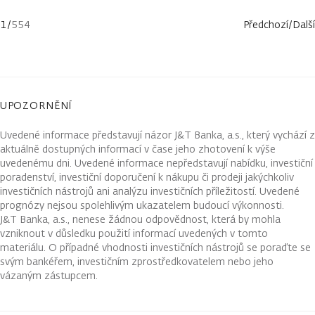
1
/
554
Předchozí
/
Další
UPOZORNĚNÍ
Uvedené informace představují názor J&T Banka, a.s., který vychází z
aktuálně dostupných informací v čase jeho zhotovení k výše
uvedenému dni. Uvedené informace nepředstavují nabídku, investiční
poradenství, investiční doporučení k nákupu či prodeji jakýchkoliv
investičních nástrojů ani analýzu investičních příležitostí. Uvedené
prognózy nejsou spolehlivým ukazatelem budoucí výkonnosti.
J&T Banka, a.s., nenese žádnou odpovědnost, která by mohla
vzniknout v důsledku použití informací uvedených v tomto
materiálu. O případné vhodnosti investičních nástrojů se poraďte se
svým bankéřem, investičním zprostředkovatelem nebo jeho
vázaným zástupcem.