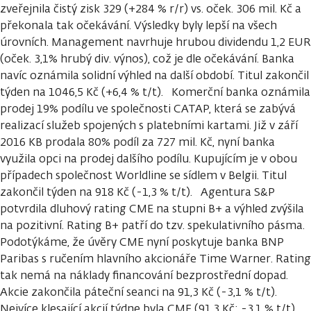
zveřejnila čistý zisk 329 (+284 % r/r) vs. oček. 306 mil. Kč a
překonala tak očekávání. Výsledky byly lepší na všech
úrovních. Management navrhuje hrubou dividendu 1,2 EUR
(oček. 3,1% hrubý div. výnos), což je dle očekávání. Banka
navíc oznámila solidní výhled na další období. Titul zakončil
týden na 1046,5 Kč (+6,4 % t/t). Komerční banka oznámila
prodej 19% podílu ve společnosti CATAP, která se zabývá
realizací služeb spojených s platebními kartami. Již v září
2016 KB prodala 80% podíl za 727 mil. Kč, nyní banka
využila opci na prodej dalšího podílu. Kupujícím je v obou
případech společnost Worldline se sídlem v Belgii. Titul
zakončil týden na 918 Kč (-1,3 % t/t). Agentura S&P
potvrdila dluhový rating CME na stupni B+ a výhled zvýšila
na pozitivní. Rating B+ patří do tzv. spekulativního pásma.
Podotýkáme, že úvěry CME nyní poskytuje banka BNP
Paribas s ručením hlavního akcionáře Time Warner. Rating
tak nemá na náklady financování bezprostřední dopad.
Akcie zakončila páteční seanci na 91,3 Kč (-3,1 % t/t).
Nejvíce klesající akcií týdne byla CME (91,3 Kč; -3,1 % t/t).