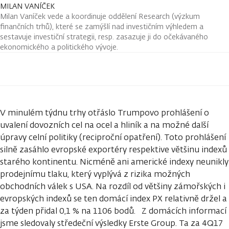
MILAN VANÍČEK
Milan Vaníček vede a koordinuje oddělení Research (výzkum
finančních trhů), které se zamýšlí nad investičním výhledem a
sestavuje investiční strategii, resp. zasazuje ji do očekávaného
ekonomického a politického vývoje.
V minulém týdnu trhy otřáslo Trumpovo prohlášení o
uvalení dovozních cel na ocel a hliník a na možné další
úpravy celní politiky (reciproční opatření). Toto prohlášení
silně zasáhlo evropské exportéry respektive většinu indexů
starého kontinentu. Nicméně ani americké indexy neunikly
prodejnímu tlaku, který vyplývá z rizika možných
obchodních válek s USA. Na rozdíl od většiny zámořských i
evropských indexů se ten domácí index PX relativně držel a
za týden přidal 0,1 % na 1106 bodů. Z domácích informací
jsme sledovaly středeční výsledky Erste Group. Ta za 4Q17