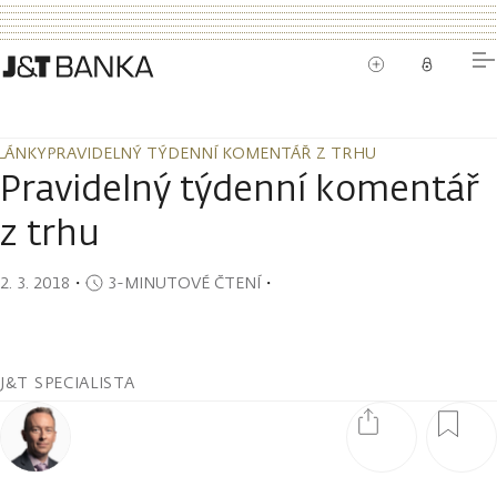
LÁNKY
PRAVIDELNÝ TÝDENNÍ KOMENTÁŘ Z TRHU
LÁNKY
PRAVIDELNÝ TÝDENNÍ KOMENTÁŘ Z TRHU
Pravidelný týdenní komentář
z trhu
2. 3. 2018
・
3-MINUTOVÉ ČTENÍ
・
J&T SPECIALISTA