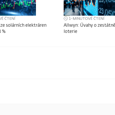
É ČTENÍ
1-MINUTOVÉ ČTENÍ
ze solárních elektráren
Allwyn: Úvahy o zestátně
3 %
loterie