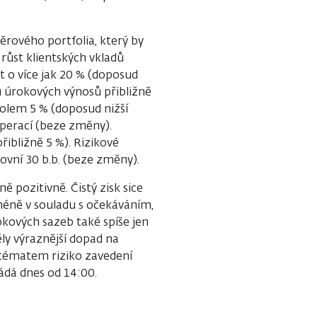
rového portfolia, který by
růst klientských vkladů
 o více jak 20 % (doposud
 úrokových výnosů přibližně
kolem 5 % (doposud nižší
operací (beze změny).
řibližně 5 %). Rizikové
ovní 30 b.b. (beze změny).
 pozitivně. Čistý zisk sice
méně v souladu s očekáváním,
kových sazeb také spíše jen
y výraznější dopad na
 tématem riziko zavedení
ádá dnes od 14:00.