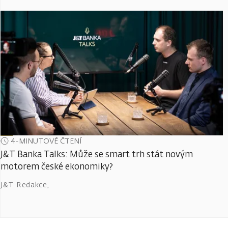
4-MINUTOVÉ ČTENÍ
J&T Banka Talks: Může se smart trh stát novým
motorem české ekonomiky?
J&T Redakce
,