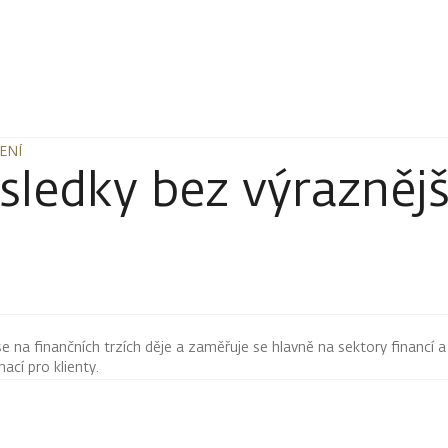
ENÍ
ENÍ
ledky bez výraznějš
 se na finančních trzích děje a zaměřuje se hlavně na sektory financí a
mací pro klienty.