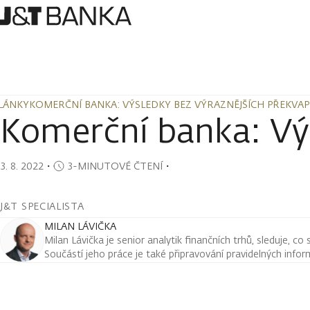
LÁNKY
KOMERČNÍ BANKA: VÝSLEDKY BEZ VÝRAZNĚJŠÍCH PŘEKVAP
LÁNKY
KOMERČNÍ BANKA: VÝSLEDKY BEZ VÝRAZNĚJŠÍCH PŘEKVAP
Komerční banka: Výs
3. 8. 2022
・
3-MINUTOVÉ ČTENÍ
・
J&T SPECIALISTA
MILAN LÁVIČKA
Milan Lávička je senior analytik finančních trhů, sleduje, co
Součástí jeho práce je také připravování pravidelných infor