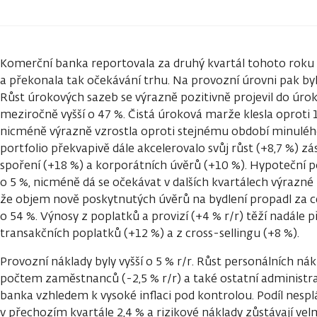
Komerční banka reportovala za druhý kvartál tohoto roku čis
a překonala tak očekávání trhu. Na provozní úrovni pak byl
Růst úrokových sazeb se výrazně pozitivně projevil do úrok
meziročně vyšší o 47 %. Čistá úroková marže klesla oproti 1
nicméně výrazně vzrostla oproti stejnému období minulého
portfolio překvapivě dále akcelerovalo svůj růst (+8,7 %) z
spoření (+18 %) a korporátních úvěrů (+10 %). Hypoteční po
o 5 %, nicméně dá se očekávat v dalších kvartálech výraz
že objem nově poskytnutých úvěrů na bydlení propadl za ce
o 54 %. Výnosy z poplatků a provizí (+4 % r/r) těží nadále 
transakčních poplatků (+12 %) a z cross-sellingu (+8 %).
Provozní náklady byly vyšší o 5 % r/r. Růst personálních ná
počtem zaměstnanců (-2,5 % r/r) a také ostatní administra
banka vzhledem k vysoké inflaci pod kontrolou. Podíl nespl
v přechozím kvartále 2,4 % a rizikové náklady zůstávají velm