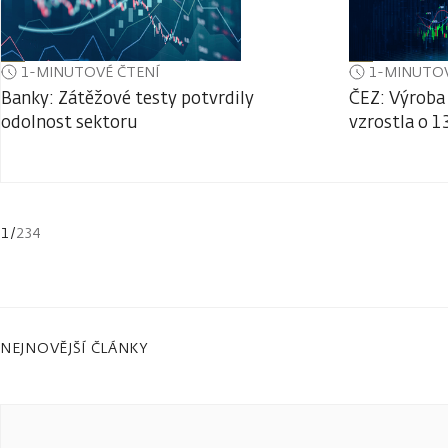
1-MINUTOVÉ ČTENÍ
1-MINUTOV
Banky: Zátěžové testy potvrdily
ČEZ: Výroba 
odolnost sektoru
vzrostla o 1
1
/
234
NEJNOVĚJŠÍ ČLÁNKY