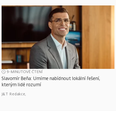
9-MINUTOVÉ ČTENÍ
Slavomír Beňa: Umíme nabídnout lokální řešení,
kterým lidé rozumí
J&T Redakce
,