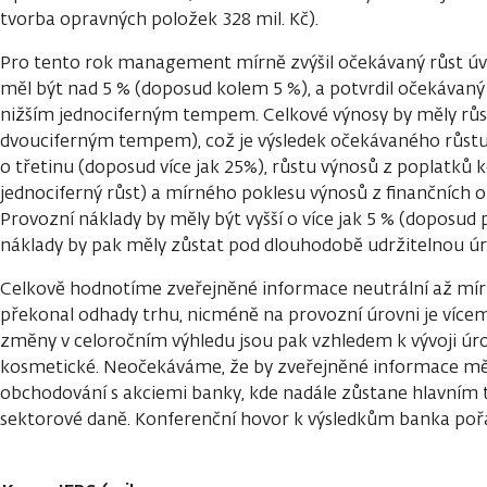
tvorba opravných položek 328 mil. Kč).
Pro tento rok management mírně zvýšil očekávaný růst úvě
měl být nad 5 % (doposud kolem 5 %), a potvrdil očekávaný 
nižším jednociferným tempem. Celkové výnosy by měly růst
dvouciferným tempem), což je výsledek očekávaného růstu
o třetinu (doposud více jak 25%), růstu výnosů z poplatků 
jednociferný růst) a mírného poklesu výnosů z finančních 
Provozní náklady by měly být vyšší o více jak 5 % (doposud p
náklady by pak měly zůstat pod dlouhodobě udržitelnou úr
Celkově hodnotíme zveřejněné informace neutrální až mírně
překonal odhady trhu, nicméně na provozní úrovni je více
změny v celoročním výhledu jsou pak vzhledem k vývoji úro
kosmetické. Neočekáváme, že by zveřejněné informace měl
obchodování s akciemi banky, kde nadále zůstane hlavním
sektorové daně. Konferenční hovor k výsledkům banka poř