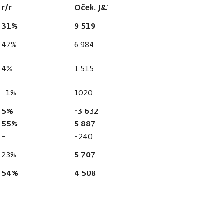
r/r
Oček. J&T
Konsensus
31%
9 519
9 666
47%
6 984
7 163
4%
1 515
1 497
-1%
1020
1 006
5%
-3 632
-3 636
55%
5 887
6 030
-
-240
-338
5 707
5 742
23%
54%
4 508
4 565