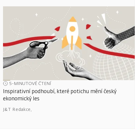
5-MINUTOVÉ ČTENÍ
Inspirativní podhoubí, které potichu mění český
ekonomický les
J&T Redakce
,