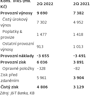
Kons. IFRS (mil.
2Q 2022
2Q 2021
Kč)
Provozní výnosy
9 690
7 382
Čistý úrokový
7 302
4 952
výnos
Poplatky &
1 477
1 418
provize
Ostatní provozní
913
1 013
výnosy
Provozní náklady
-3 655
-3 491
Provozní zisk
6 036
3 891
Opravné položky
-328
-82
Zisk před
3 904
5 961
zdaněním
Čistý zisk
4 806
3 129
Zdroj: J&T Banka, KB