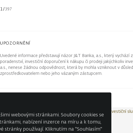
1
/
397
UPOZORNĚNÍ
Uvedené informace představují názor J&T Banka, a.s., který vychází 
poradenství, investiční doporučení k nákupu či prodeji jakýchkoliv in
a.s., nenese žádnou odpovědnost, která by mohla vzniknout v důsled
zprostředkovatelem nebo jeho vázaným zástupcem.
Kontakty
Wealth Report
Ochrana osobních údajů
Investiční sl
našimi webovými stránkami. Soubory cookies se
 stránkami, nabízení inzerce na míru a k tomu,
é stránky používají. Kliknutím na "Souhlasím"
© J&T BANKA, a.s. 2026