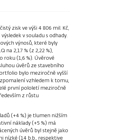
tý zisk ve výši 4 806 mil. Kč,
 výsledek v souladu s odhady.
ových výnosů, které byly
Q na 2,17 % (z 2,22 %),
 roku (1,6 %). Úvěrové
ásluhou úvěrů ze stavebního
rtfolio bylo meziročně vyšší
né zpomalení vzhledem k tomu,
lé první pololetí meziročně
především z růstu
kladů (+4 %) je tlumen nižším
tivní náklady (+5 %) má
ácených úvěrů byl stejně jako
i nízké (14 b.b., respektive