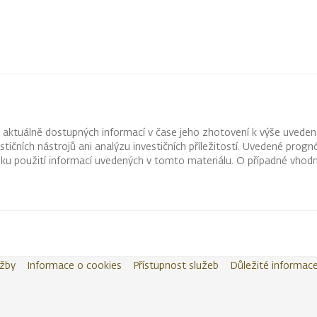
z aktuálně dostupných informací v čase jeho zhotovení k výše uveden
vestičních nástrojů ani analýzu investičních příležitostí. Uvedené pr
ku použití informací uvedených v tomto materiálu. O případné vhodn
užby
Informace o cookies
Přístupnost služeb
Důležité informac