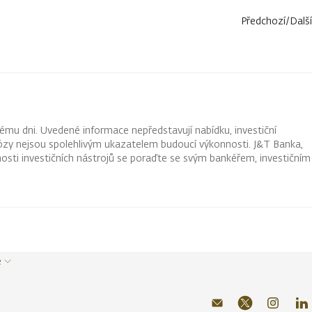
Předchozí
/
Další
ému dni. Uvedené informace nepředstavují nabídku, investiční
ognózy nejsou spolehlivým ukazatelem budoucí výkonnosti. J&T Banka,
osti investičních nástrojů se poraďte se svým bankéřem, investičním
e