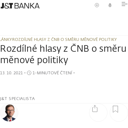
LÁNKY
ROZDÍLNÉ HLASY Z ČNB O SMĚRU MĚNOVÉ POLITIKY
LÁNKY
ROZDÍLNÉ HLASY Z ČNB O SMĚRU MĚNOVÉ POLITIKY
Rozdílné hlasy z ČNB o směru
měnové politiky
13. 10. 2021
・
1-MINUTOVÉ ČTENÍ
・
J&T SPECIALISTA