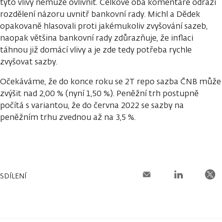
tyto vlivy nemůže ovlivnit. Celkově oba komentáře odráží
rozdělení názoru uvnitř bankovní rady. Michl a Dědek
opakovaně hlasovali proti jakémukoliv zvyšování sazeb,
naopak většina bankovní rady zdůrazňuje, že inflaci
táhnou již domácí vlivy a je zde tedy potřeba rychle
zvyšovat sazby.
Očekáváme, že do konce roku se 2T repo sazba ČNB může
zvýšit nad 2,00 % (nyní 1,50 %). Peněžní trh postupně
počítá s variantou, že do června 2022 se sazby na
peněžním trhu zvednou až na 3,5 %.
SDÍLENÍ