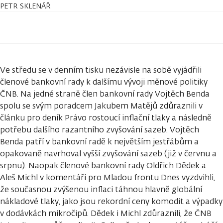
PETR SKLENÁŘ
Ve středu se v denním tisku nezávisle na sobě vyjádřili
členové bankovní rady k dalšímu vývoji měnové politiky
ČNB. Na jedné straně člen bankovní rady Vojtěch Benda
spolu se svým poradcem Jakubem Matějů zdůraznili v
článku pro deník Právo rostoucí inflační tlaky a následně
potřebu dalšího razantního zvyšování sazeb. Vojtěch
Benda patří v bankovní radě k největším jestřábům a
opakovaně navrhoval vyšší zvyšování sazeb (již v červnu a
srpnu). Naopak členové bankovní rady Oldřich Dědek a
Aleš Michl v komentáři pro Mladou frontu Dnes vyzdvihli,
že současnou zvýšenou inflaci táhnou hlavně globální
nákladové tlaky, jako jsou rekordní ceny komodit a výpadky
v dodávkách mikročipů. Dědek i Michl zdůraznili, že ČNB