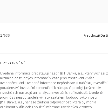
1
/
635
Předchozí
/
Další
UPOZORNĚNÍ
Uvedené informace představují názor J&T Banka, a.s., který vychází z
aktuálně dostupných informací v čase jeho zhotovení k výše
uvedenému dni. Uvedené informace nepředstavují nabídku, investiční
poradenství, investiční doporučení k nákupu či prodeji jakýchkoliv
investičních nástrojů ani analýzu investičních příležitostí. Uvedené
prognózy nejsou spolehlivým ukazatelem budoucí výkonnosti.
J&T Banka, a.s., nenese žádnou odpovědnost, která by mohla
vzniknout v důsledku použití informací uvedených v tomto