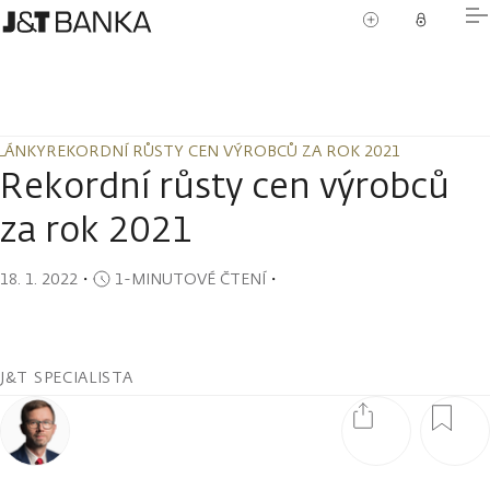
LÁNKY
REKORDNÍ RŮSTY CEN VÝROBCŮ ZA ROK 2021
LÁNKY
REKORDNÍ RŮSTY CEN VÝROBCŮ ZA ROK 2021
Rekordní růsty cen výrobců
za rok 2021
18. 1. 2022
・
1-MINUTOVÉ ČTENÍ
・
J&T SPECIALISTA