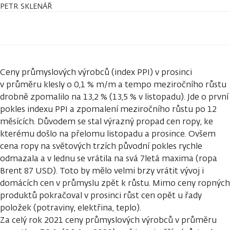
PETR SKLENÁŘ
Ceny průmyslových výrobců (index PPI) v prosinci
v průměru klesly o 0,1 % m/m a tempo meziročního růstu
drobně zpomalilo na 13,2 % (13,5 % v listopadu). Jde o první
pokles indexu PPI a zpomalení meziročního růstu po 12
měsících. Důvodem se stal výrazný propad cen ropy, ke
kterému došlo na přelomu listopadu a prosince. Ovšem
cena ropy na světových trzích původní pokles rychle
odmazala a v lednu se vrátila na svá 7letá maxima (ropa
Brent 87 USD). Toto by mělo velmi brzy vrátit vývoj i
domácích cen v průmyslu zpět k růstu. Mimo ceny ropných
produktů pokračoval v prosinci růst cen opět u řady
položek (potraviny, elektřina, teplo).
Za celý rok 2021 ceny průmyslových výrobců v průměru