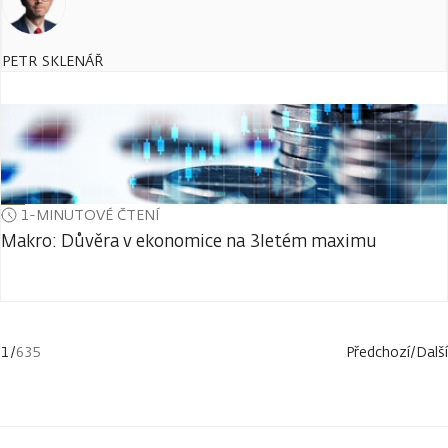
PETR SKLENÁŘ
1-MINUTOVÉ ČTENÍ
Makro: Důvěra v ekonomice na 3letém maximu
1
/
635
Předchozí
/
Další