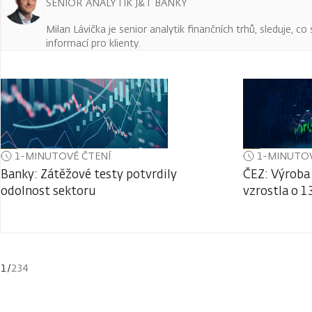
SENIOR ANALYTIK J&T BANKY
Milan Lávička je senior analytik finančních trhů, sleduje, c
informací pro klienty.
1-MINUTOVÉ ČTENÍ
1-MINUTOV
Banky: Zátěžové testy potvrdily
ČEZ: Výroba 
odolnost sektoru
vzrostla o 1
1
/
234