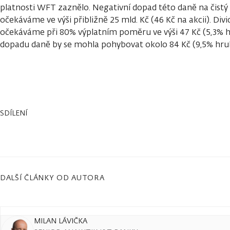
platnosti WFT zaznělo. Negativní dopad této daně na čistý
očekáváme ve výši přibližně 25 mld. Kč (46 Kč na akcii). Di
očekáváme při 80% výplatním poměru ve výši 47 Kč (5,3% hr
dopadu daně by se mohla pohybovat okolo 84 Kč (9,5% hrubý
SDÍLENÍ
DALŠÍ ČLÁNKY OD AUTORA
MILAN LÁVIČKA