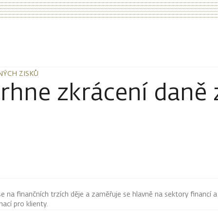
NÝCH ZISKŮ
NÝCH ZISKŮ
vrhne zkrácení dan
 se na finančních trzích děje a zaměřuje se hlavně na sektory financí a
mací pro klienty.