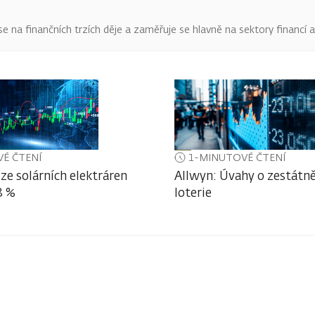
o se na finančních trzích děje a zaměřuje se hlavně na sektory financí 
É ČTENÍ
1-MINUTOVÉ ČTENÍ
ze solárních elektráren
Allwyn: Úvahy o zestátně
3 %
loterie