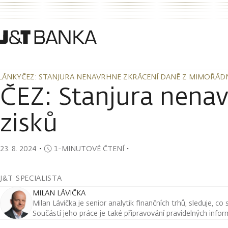
LÁNKY
ČEZ: STANJURA NENAVRHNE ZKRÁCENÍ DANĚ Z MIMOŘÁD
LÁNKY
ČEZ: STANJURA NENAVRHNE ZKRÁCENÍ DANĚ Z MIMOŘÁD
ČEZ: Stanjura nena
zisků
23. 8. 2024
・
1-MINUTOVÉ ČTENÍ
・
J&T SPECIALISTA
MILAN LÁVIČKA
Milan Lávička je senior analytik finančních trhů, sleduje, co
Součástí jeho práce je také připravování pravidelných infor