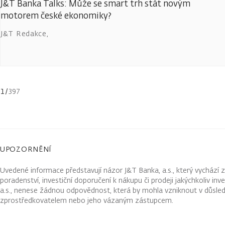
J&T Banka Talks: Může se smart trh stát novým
motorem české ekonomiky?
J&T Redakce
,
1
/
397
UPOZORNĚNÍ
Uvedené informace představují názor J&T Banka, a.s., který vychází 
poradenství, investiční doporučení k nákupu či prodeji jakýchkoliv in
a.s., nenese žádnou odpovědnost, která by mohla vzniknout v důsled
zprostředkovatelem nebo jeho vázaným zástupcem.