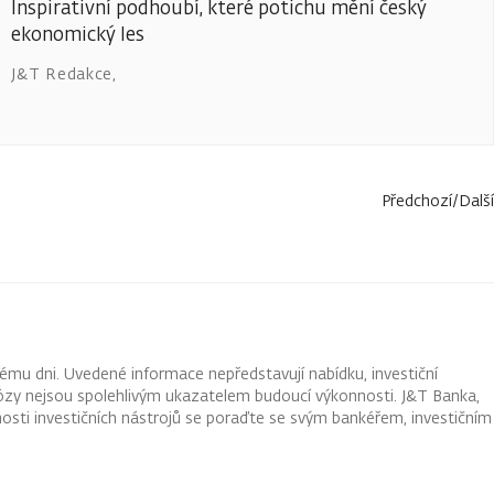
Inspirativní podhoubí, které potichu mění český
ekonomický les
J&T Redakce
,
Předchozí
/
Další
ému dni. Uvedené informace nepředstavují nabídku, investiční
ognózy nejsou spolehlivým ukazatelem budoucí výkonnosti. J&T Banka,
osti investičních nástrojů se poraďte se svým bankéřem, investičním