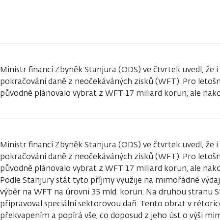
Ministr financí Zbyněk Stanjura (ODS) ve čtvrtek uvedl, že i 
pokračování daně z neočekáváných zisků (WFT). Pro letošní
původně plánovalo vybrat z WFT 17 miliard korun, ale nak
Ministr financí Zbyněk Stanjura (ODS) ve čtvrtek uvedl, že i 
pokračování daně z neočekáváných zisků (WFT). Pro letošní
původně plánovalo vybrat z WFT 17 miliard korun, ale nak
Podle Stanjury stát tyto příjmy využije na mimořádné výdaje
výběr na WFT na úrovni 35 mld. korun. Na druhou stranu Sta
připravoval speciální sektorovou daň. Tento obrat v rétorice
překvapením a popírá vše, co doposud z jeho úst o výši mi