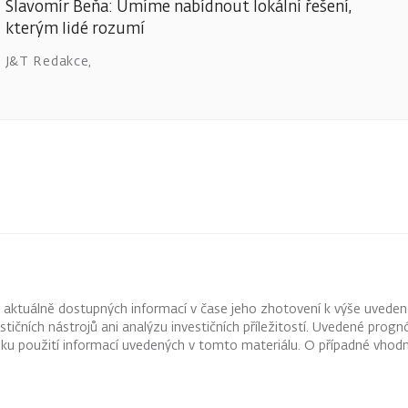
Slavomír Beňa: Umíme nabídnout lokální řešení,
kterým lidé rozumí
J&T Redakce
,
z aktuálně dostupných informací v čase jeho zhotovení k výše uveden
vestičních nástrojů ani analýzu investičních příležitostí. Uvedené pr
ku použití informací uvedených v tomto materiálu. O případné vhodn