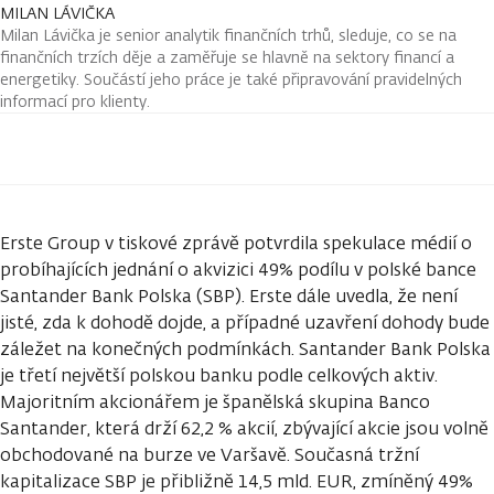
MILAN LÁVIČKA
Milan Lávička je senior analytik finančních trhů, sleduje, co se na
finančních trzích děje a zaměřuje se hlavně na sektory financí a
energetiky. Součástí jeho práce je také připravování pravidelných
informací pro klienty.
Erste Group v tiskové zprávě potvrdila spekulace médií o
probíhajících jednání o akvizici 49% podílu v polské bance
Santander Bank Polska (SBP). Erste dále uvedla, že není
jisté, zda k dohodě dojde, a případné uzavření dohody bude
záležet na konečných podmínkách. Santander Bank Polska
je třetí největší polskou banku podle celkových aktiv.
Majoritním akcionářem je španělská skupina Banco
Santander, která drží 62,2 % akcií, zbývající akcie jsou volně
obchodované na burze ve Varšavě. Současná tržní
kapitalizace SBP je přibližně 14,5 mld. EUR, zmíněný 49%