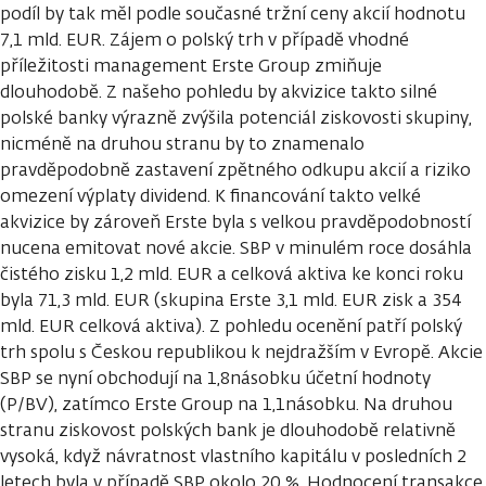
podíl by tak měl podle současné tržní ceny akcií hodnotu
7,1 mld. EUR. Zájem o polský trh v případě vhodné
příležitosti management Erste Group zmiňuje
dlouhodobě. Z našeho pohledu by akvizice takto silné
polské banky výrazně zvýšila potenciál ziskovosti skupiny,
nicméně na druhou stranu by to znamenalo
pravděpodobně zastavení zpětného odkupu akcií a riziko
omezení výplaty dividend. K financování takto velké
akvizice by zároveň Erste byla s velkou pravděpodobností
nucena emitovat nové akcie. SBP v minulém roce dosáhla
čistého zisku 1,2 mld. EUR a celková aktiva ke konci roku
byla 71,3 mld. EUR (skupina Erste 3,1 mld. EUR zisk a 354
mld. EUR celková aktiva). Z pohledu ocenění patří polský
trh spolu s Českou republikou k nejdražším v Evropě. Akcie
SBP se nyní obchodují na 1,8násobku účetní hodnoty
(P/BV), zatímco Erste Group na 1,1násobku. Na druhou
stranu ziskovost polských bank je dlouhodobě relativně
vysoká, když návratnost vlastního kapitálu v posledních 2
letech byla v případě SBP okolo 20 %. Hodnocení transakce