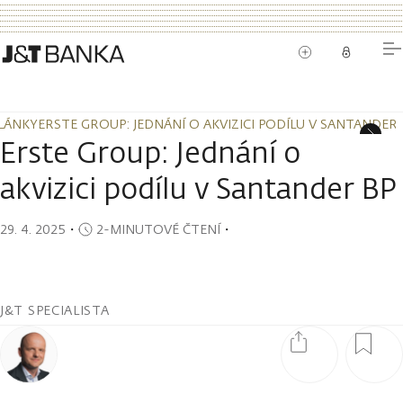
LÁNKY
ERSTE GROUP: JEDNÁNÍ O AKVIZICI PODÍLU V SANTANDER 
LÁNKY
ERSTE GROUP: JEDNÁNÍ O AKVIZICI PODÍLU V SANTANDER 
Erste Group: Jednání o
akvizici podílu v Santander BP
29. 4. 2025
・
2-MINUTOVÉ ČTENÍ
・
J&T SPECIALISTA