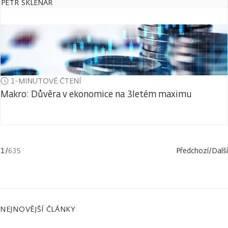
PETR SKLENÁŘ
1-MINUTOVÉ ČTENÍ
Makro: Důvěra v ekonomice na 3letém maximu
1
/
635
Předchozí
/
Další
NEJNOVĚJŠÍ ČLÁNKY