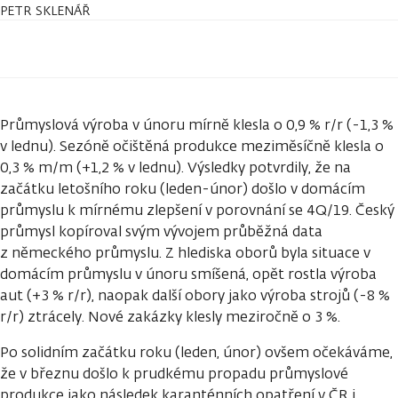
PETR SKLENÁŘ
Průmyslová výroba v únoru mírně klesla o 0,9 % r/r (-1,3 %
v lednu). Sezóně očištěná produkce meziměsíčně klesla o
0,3 % m/m (+1,2 % v lednu). Výsledky potvrdily, že na
začátku letošního roku (leden-únor) došlo v domácím
průmyslu k mírnému zlepšení v porovnání se 4Q/19. Český
průmysl kopíroval svým vývojem průběžná data
z německého průmyslu. Z hlediska oborů byla situace v
domácím průmyslu v únoru smíšená, opět rostla výroba
aut (+3 % r/r), naopak další obory jako výroba strojů (-8 %
r/r) ztrácely. Nové zakázky klesly meziročně o 3 %.
Po solidním začátku roku (leden, únor) ovšem očekáváme,
že v březnu došlo k prudkému propadu průmyslové
produkce jako následek karanténních opatření v ČR i