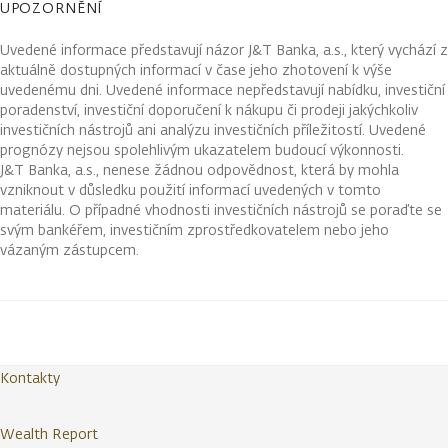
UPOZORNĚNÍ
Uvedené informace představují názor J&T Banka, a.s., který vychází z
aktuálně dostupných informací v čase jeho zhotovení k výše
uvedenému dni. Uvedené informace nepředstavují nabídku, investiční
poradenství, investiční doporučení k nákupu či prodeji jakýchkoliv
investičních nástrojů ani analýzu investičních příležitostí. Uvedené
prognózy nejsou spolehlivým ukazatelem budoucí výkonnosti.
J&T Banka, a.s., nenese žádnou odpovědnost, která by mohla
vzniknout v důsledku použití informací uvedených v tomto
materiálu. O případné vhodnosti investičních nástrojů se poraďte se
svým bankéřem, investičním zprostředkovatelem nebo jeho
vázaným zástupcem.
Kontakty
Wealth Report