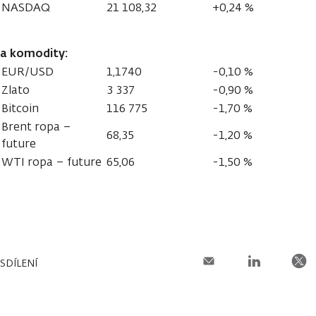
NASDAQ
21 108,32
+0,24 %
a komodity:
EUR/USD
1,1740
-0,10 %
Zlato
3 337
-0,90 %
Bitcoin
116 775
-1,70 %
Brent ropa –
68,35
-1,20 %
future
WTI ropa – future
65,06
-1,50 %
SDÍLENÍ