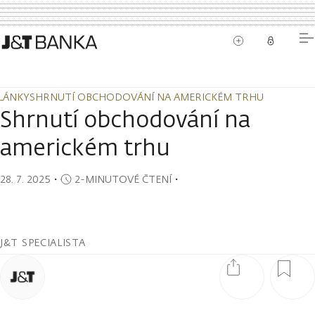
LÁNKY
SHRNUTÍ OBCHODOVÁNÍ NA AMERICKÉM TRHU
LÁNKY
SHRNUTÍ OBCHODOVÁNÍ NA AMERICKÉM TRHU
Shrnutí obchodování na
americkém trhu
28. 7. 2025
・
2-MINUTOVÉ ČTENÍ
・
J&T SPECIALISTA