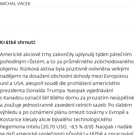
MICHAL VACEK
Krátké shrnutí:
Americké akciové trhy zakončily uplynulý týden pátečním
pohodlným růstem, a to za průměrného zobchodovaného
objemu. Riziková aktiva byla pozitivně ovlivněna velkými
nadějemi na dosažení obchodní dohody mezi Evropskou
unií a USA, alespoň soudě dle prohlášení amerického
prezidenta Donalda Trumpa. Naopak vyjednávání
s Kanadou označil šéf Bílého domu za prozatím neúspěšné
a zvažuje jednostranné zavedení celních sazeb. Po slabém
výhledu a po oznámení plánu omezit továrny v Evropě a
Kostarice klesaly akcie bývalého technologického
hegemona Intelu (20,70 USD, -8,5 % d/d). Naopak i nadále
se daří americké společnosti působící v těžbě a zpracování