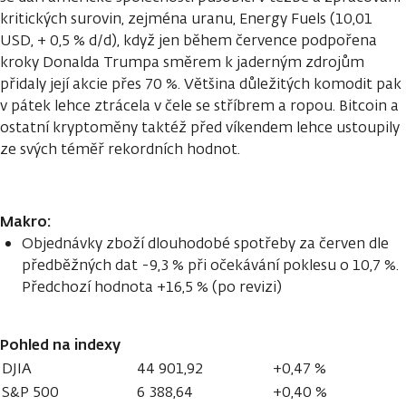
kritických surovin, zejména uranu, Energy Fuels (10,01
USD, + 0,5 % d/d), když jen během července podpořena
kroky Donalda Trumpa směrem k jaderným zdrojům
přidaly její akcie přes 70 %. Většina důležitých komodit pak
v pátek lehce ztrácela v čele se stříbrem a ropou. Bitcoin a
ostatní kryptoměny taktéž před víkendem lehce ustoupily
ze svých téměř rekordních hodnot.
Makro:
Objednávky zboží dlouhodobé spotřeby za červen dle
předběžných dat -9,3 % při očekávání poklesu o 10,7 %.
Předchozí hodnota +16,5 % (po revizi)
Pohled na indexy
DJIA
44 901,92
+0,47 %
S&P 500
6 388,64
+0,40 %