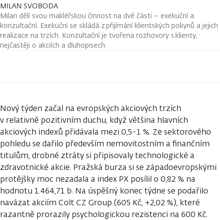
MILAN SVOBODA
Milan dělí svou makléřskou činnost na dvě části – exekuční a
konzultační. Exekuční se skládá z přijímání klientských pokynů a jejich
realizace na trzích. Konzultační je tvořena rozhovory s klienty,
nejčastěji o akciích a dluhopisech.
Nový týden začal na evropských akciových trzích
v relativně pozitivním duchu, když většina hlavních
akciových indexů přidávala mezi 0,5-1 %. Ze sektorového
pohledu se dařilo především nemovitostním a finančním
titulům, drobné ztráty si připisovaly technologické a
zdravotnické akcie. Pražská burza si se západoevropskými
protějšky moc nezadala a index PX posílil o 0,82 % na
hodnotu 1.464,71 b. Na úspěšný konec týdne se podařilo
navázat akciím Colt CZ Group (605 Kč, +2,02 %), které
razantně prorazily psychologickou rezistenci na 600 Kč.