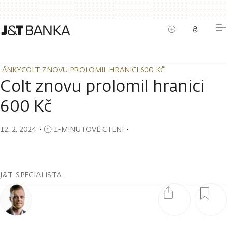
LÁNKY
COLT ZNOVU PROLOMIL HRANICI 600 KČ
LÁNKY
COLT ZNOVU PROLOMIL HRANICI 600 KČ
Colt znovu prolomil hranici
600 Kč
12. 2. 2024
・
1-MINUTOVÉ ČTENÍ
・
J&T SPECIALISTA