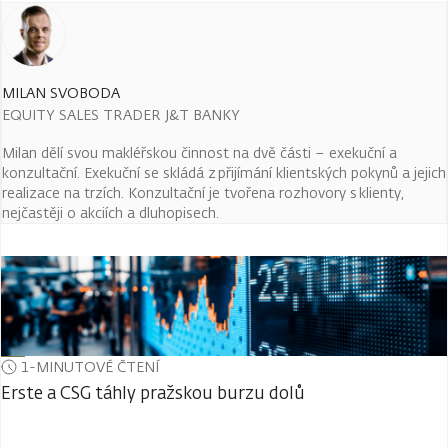
MILAN SVOBODA
EQUITY SALES TRADER J&T BANKY
Milan dělí svou makléřskou činnost na dvě části – exekuční a
konzultační. Exekuční se skládá z přijímání klientských pokynů a jejich
realizace na trzích. Konzultační je tvořena rozhovory s klienty,
nejčastěji o akciích a dluhopisech.
1-MINUTOVÉ ČTENÍ
Erste a CSG táhly pražskou burzu dolů