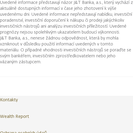
Uvedené informace představují názor J&T Banka, a.s., který vychází z
aktuálně dostupných informací v čase jeho zhotovení k výše
uvedenému dni. Uvedené informace nepředstavují nabídku, investiční
poradenství, investiční doporučení k nákupu či prodeji jakýchkoliv
investičních nástrojů ani analýzu investičních příležitostí. Uvedené
prognózy nejsou spolehlivým ukazatelem budoucí výkonnosti.
J&T Banka, a.s., nenese žádnou odpovědnost, která by mohla
vzniknout v důsledku použití informací uvedených v tomto
materiálu. O případné vhodnosti investičních nástrojů se poraďte se
svým bankéřem, investičním zprostředkovatelem nebo jeho
vázaným zástupcem.
Kontakty
Wealth Report
Ochrana osobních údajů