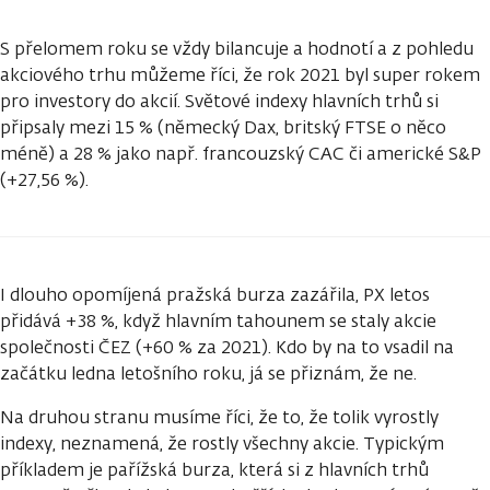
S přelomem roku se vždy bilancuje a hodnotí a z pohledu
akciového trhu můžeme říci, že rok 2021 byl super rokem
pro investory do akcií. Světové indexy hlavních trhů si
připsaly mezi 15 % (německý Dax, britský FTSE o něco
méně) a 28 % jako např. francouzský CAC či americké S&P
(+27,56 %).
I dlouho opomíjená pražská burza zazářila, PX letos
přidává +38 %, když hlavním tahounem se staly akcie
společnosti ČEZ (+60 % za 2021). Kdo by na to vsadil na
začátku ledna letošního roku, já se přiznám, že ne.
Na druhou stranu musíme říci, že to, že tolik vyrostly
indexy, neznamená, že rostly všechny akcie. Typickým
příkladem je pařížská burza, která si z hlavních trhů