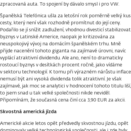
zpracovaná auta. To spojení by dávalo smysl i pro VW.
Španělská Telefónica ušla za letošní rok poměrně velký kus
cesty, který není však rozhodně promítnut do její ceny.
Podařilo se jí snížit zadlužení, vhodnou divesticí stabilizovat
byznys v Latinské Americe, naopak je kritizována za
neuspokojivý vývoj na domácím španělském trhu. Mně
přijde nacenění tohoto giganta na zajímavé úrovni, navíc
vyplácí atraktivní dividendu. Ale ano, není to dramaticky
rostoucí byznys v desítkách procent ročně, jako vídáme
v sektoru technologií. K tomu při výrazném nárůstu inflace
nemusí být ani vysoká dividenda tolik atraktivní. Je však
zajímavé, jak moc se analytici v hodnocení tohoto titulu liší,
to jsem snad u tak velké společnosti nikde neviděl.
Připomínám, že současná cena činí cca 3,90 EUR za akcii.
Skvostná americká jízda
Americké akcie letos opět předvedly skvostnou jízdu, opět
dominovaly velké technologické společnosti, ale i zde byly