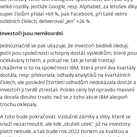
velké rozdíly. Jestliže Google, resp. Alphabet, za letošek díky
super číslům přidal +69 %, pak Facebook, při také velmi
solidních číslech, deliveroval „jen“ +26 %.
Investoři jsou nemilosrdní
Jednoznačně se pak ukazuje, že investoři bedlivě sledují,
jestli jsou společnosti schopny dostát výsledkům, které jsou
očekávány trhem, a pokud ne, tak je tvrdě trestají.
Ukážeme si to na společnosti IBM, která první dva kvartály
dostála, resp. překonala, odhady analytiků na kvartálních
číslech, ale poslední čtvrtletí odhadům nedokázala dostát a
investoři ji tvrdě ztrestali. Pokles ceny byl opravdu masivní
a docela dlouho trvalo, než se z toho akcie IBM alespoň
trochu oklepaly.
A toto bude pokračovat. Vzdušné zámky a sliby, které se
snaží nezarmoutit, ale kde „skutek utek“, již na investory
platit nebude, a tak bude rok 2022 honem za kvalitou a