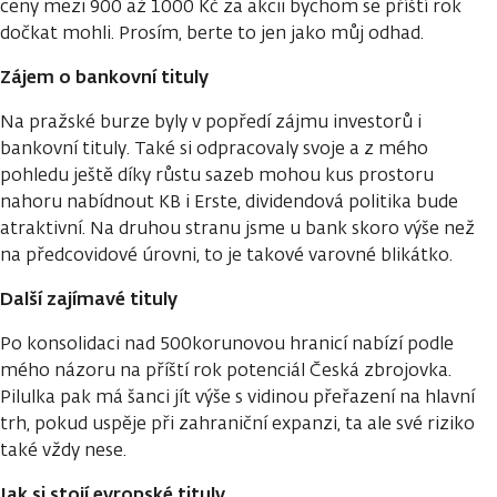
ceny mezi 900 až 1000 Kč za akcii bychom se příští rok
dočkat mohli. Prosím, berte to jen jako můj odhad.
Zájem o bankovní tituly
Na pražské burze byly v popředí zájmu investorů i
bankovní tituly. Také si odpracovaly svoje a z mého
pohledu ještě díky růstu sazeb mohou kus prostoru
nahoru nabídnout KB i Erste, dividendová politika bude
atraktivní. Na druhou stranu jsme u bank skoro výše než
na předcovidové úrovni, to je takové varovné blikátko.
Další zajímavé tituly
Po konsolidaci nad 500korunovou hranicí nabízí podle
mého názoru na příští rok potenciál Česká zbrojovka.
Pilulka pak má šanci jít výše s vidinou přeřazení na hlavní
trh, pokud uspěje při zahraniční expanzi, ta ale své riziko
také vždy nese.
Jak si stojí evropské tituly