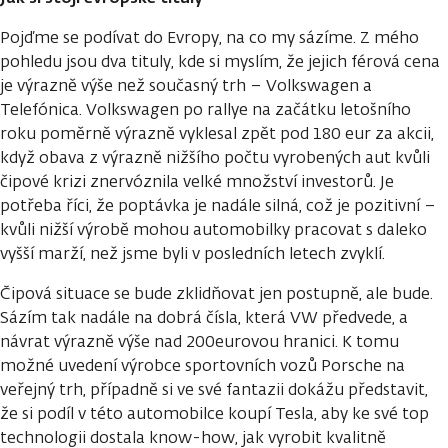
Pojďme se podívat do Evropy, na co my sázíme. Z mého
pohledu jsou dva tituly, kde si myslím, že jejich férová cena
je výrazně výše než současný trh – Volkswagen a
Telefónica. Volkswagen po rallye na začátku letošního
roku poměrně výrazně vyklesal zpět pod 180 eur za akcii,
když obava z výrazně nižšího počtu vyrobených aut kvůli
čipové krizi znervóznila velké množství investorů. Je
potřeba říci, že poptávka je nadále silná, což je pozitivní –
kvůli nižší výrobě mohou automobilky pracovat s daleko
vyšší marží, než jsme byli v posledních letech zvyklí.
Čipová situace se bude zklidňovat jen postupně, ale bude.
Sázím tak nadále na dobrá čísla, která VW předvede, a
návrat výrazně výše nad 200eurovou hranici. K tomu
možné uvedení výrobce sportovních vozů Porsche na
veřejný trh, případně si ve své fantazii dokážu představit,
že si podíl v této automobilce koupí Tesla, aby ke své top
technologii dostala know-how, jak vyrobit kvalitně