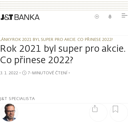
LÁNKY
ROK 2021 BYL SUPER PRO AKCIE. CO PŘINESE 2022?
LÁNKY
ROK 2021 BYL SUPER PRO AKCIE. CO PŘINESE 2022?
Rok 2021 byl super pro akcie.
Co přinese 2022?
3. 1. 2022
・
7-MINUTOVÉ ČTENÍ
・
J&T SPECIALISTA