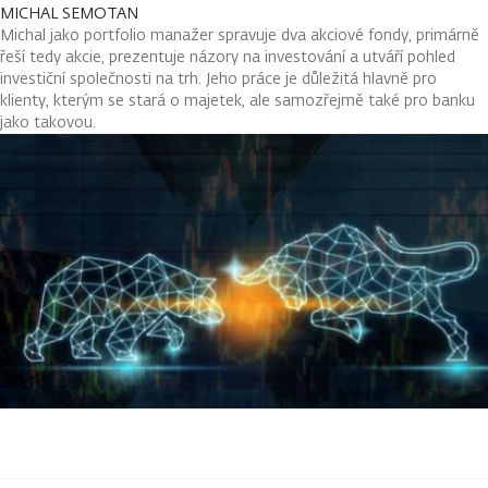
MICHAL SEMOTAN
Michal jako portfolio manažer spravuje dva akciové fondy, primárně
řeší tedy akcie, prezentuje názory na investování a utváří pohled
investiční společnosti na trh. Jeho práce je důležitá hlavně pro
klienty, kterým se stará o majetek, ale samozřejmě také pro banku
jako takovou.