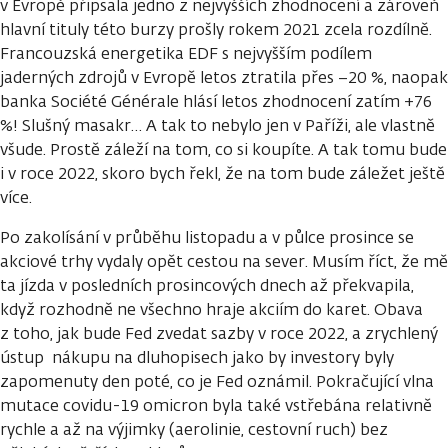
v Evropě připsala jedno z nejvyšších zhodnocení a zároveň
hlavní tituly této burzy prošly rokem 2021 zcela rozdílně.
Francouzská energetika EDF s nejvyšším podílem
jaderných zdrojů v Evropě letos ztratila přes −20 %, naopak
banka Société Générale hlásí letos zhodnocení zatím +76
%! Slušný masakr… A tak to nebylo jen v Paříži, ale vlastně
všude. Prostě záleží na tom, co si koupíte. A tak tomu bude
i v roce 2022, skoro bych řekl, že na tom bude záležet ještě
více.
Po zakolísání v průběhu listopadu a v půlce prosince se
akciové trhy vydaly opět cestou na sever. Musím říct, že mě
ta jízda v posledních prosincových dnech až překvapila,
když rozhodně ne všechno hraje akciím do karet. Obava
z toho, jak bude Fed zvedat sazby v roce 2022, a zrychlený
ústup nákupu na dluhopisech jako by investory byly
zapomenuty den poté, co je Fed oznámil. Pokračující vlna
mutace covidu-19 omicron byla také vstřebána relativně
rychle a až na výjimky (aerolinie, cestovní ruch) bez