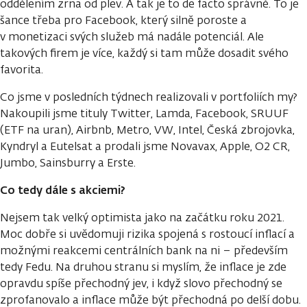
oddělením zrna od plev. A tak je to de facto správně. To je
šance třeba pro Facebook, který silně poroste a
v monetizaci svých služeb má nadále potenciál. Ale
takových firem je více, každý si tam může dosadit svého
favorita.
Co jsme v posledních týdnech realizovali v portfoliích my?
Nakoupili jsme tituly Twitter, Lamda, Facebook, SRUUF
(ETF na uran), Airbnb, Metro, VW, Intel, Česká zbrojovka,
Kyndryl a Eutelsat a prodali jsme Novavax, Apple, O2 CR,
Jumbo, Sainsburry a Erste.
Co tedy dále s akciemi?
Nejsem tak velký optimista jako na začátku roku 2021.
Moc dobře si uvědomuji rizika spojená s rostoucí inflací a
možnými reakcemi centrálních bank na ni – především
tedy Fedu. Na druhou stranu si myslím, že inflace je zde
opravdu spíše přechodný jev, i když slovo přechodný se
zprofanovalo a inflace může být přechodná po delší dobu.