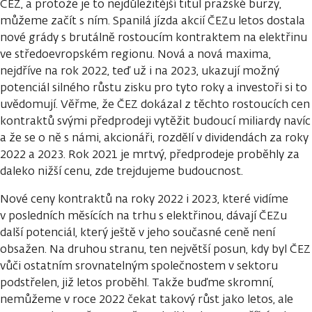
ČEZ, a protože je to nejdůležitější titul pražské burzy,
můžeme začít s ním. Spanilá jízda akcií ČEZu letos dostala
nové grády s brutálně rostoucím kontraktem na elektřinu
ve středoevropském regionu. Nová a nová maxima,
nejdříve na rok 2022, teď už i na 2023, ukazují možný
potenciál silného růstu zisku pro tyto roky a investoři si to
uvědomují. Věřme, že ČEZ dokázal z těchto rostoucích cen
kontraktů svými předprodeji vytěžit budoucí miliardy navíc
a že se o ně s námi, akcionáři, rozdělí v dividendách za roky
2022 a 2023. Rok 2021 je mrtvý, předprodeje proběhly za
daleko nižší cenu, zde trejdujeme budoucnost.
Nové ceny kontraktů na roky 2022 i 2023, které vidíme
v posledních měsících na trhu s elektřinou, dávají ČEZu
další potenciál, který ještě v jeho současné ceně není
obsažen. Na druhou stranu, ten největší posun, kdy byl ČEZ
vůči ostatním srovnatelným společnostem v sektoru
podstřelen, již letos proběhl. Takže buďme skromní,
nemůžeme v roce 2022 čekat takový růst jako letos, ale