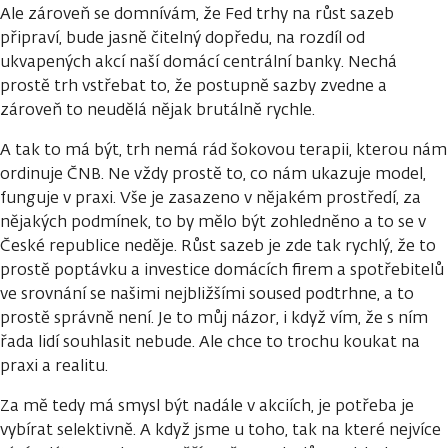
Ale zároveň se domnívám, že Fed trhy na růst sazeb
připraví, bude jasně čitelný dopředu, na rozdíl od
ukvapených akcí naší domácí centrální banky. Nechá
prostě trh vstřebat to, že postupně sazby zvedne a
zároveň to neudělá nějak brutálně rychle.
A tak to má být, trh nemá rád šokovou terapii, kterou nám
ordinuje ČNB. Ne vždy prostě to, co nám ukazuje model,
funguje v praxi. Vše je zasazeno v nějakém prostředí, za
nějakých podmínek, to by mělo být zohledněno a to se v
České republice neděje. Růst sazeb je zde tak rychlý, že to
prostě poptávku a investice domácích firem a spotřebitelů
ve srovnání se našimi nejbližšími soused podtrhne, a to
prostě správně není. Je to můj názor, i když vím, že s ním
řada lidí souhlasit nebude. Ale chce to trochu koukat na
praxi a realitu.
Za mě tedy má smysl být nadále v akciích, je potřeba je
vybírat selektivně. A když jsme u toho, tak na které nejvíce