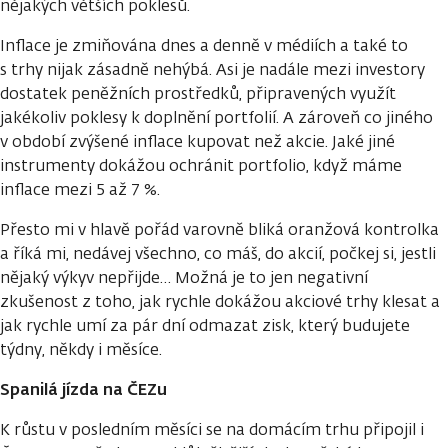
nějakých větších poklesů.
Inflace je zmiňována dnes a denně v médiích a také to
s trhy nijak zásadně nehýbá. Asi je nadále mezi investory
dostatek peněžních prostředků, připravených využít
jakékoliv poklesy k doplnění portfolií. A zároveň co jiného
v období zvýšené inflace kupovat než akcie. Jaké jiné
instrumenty dokážou ochránit portfolio, když máme
inflace mezi 5 až 7 %.
Přesto mi v hlavě pořád varovně bliká oranžová kontrolka
a říká mi, nedávej všechno, co máš, do akcií, počkej si, jestli
nějaký výkyv nepřijde… Možná je to jen negativní
zkušenost z toho, jak rychle dokážou akciové trhy klesat a
jak rychle umí za pár dní odmazat zisk, který budujete
týdny, někdy i měsíce.
Spanilá jízda na ČEZu
K růstu v posledním měsíci se na domácím trhu připojil i