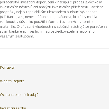
poradenství, investiční doporučení k nákupu či prodeji jakýchkoliv
investičních nástrojů ani analýzu investičních příležitostí. Uvedené
prognózy nejsou spolehlivým ukazatelem budoucí výkonnosti.
J&T Banka, a.s., nenese žádnou odpovědnost, která by mohla
vzniknout v důsledku použití informací uvedených v tomto
materiálu. O případné vhodnosti investičních nástrojů se poraďte se
svým bankéřem, investičním zprostředkovatelem nebo jeho
vázaným zástupcem.
Kontakty
Wealth Report
Ochrana osobních údajů
Investiční služby