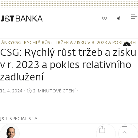
LÁNKY
CSG: RYCHLÝ RŮST TRŽEB A ZISKU V R. 2023 A POKLES RE
LÁNKY
CSG: RYCHLÝ RŮST TRŽEB A ZISKU V R. 2023 A POKLES RE
CSG: Rychlý růst tržeb a zisku
v r. 2023 a pokles relativního
zadlužení
11. 4. 2024
・
2-MINUTOVÉ ČTENÍ
・
J&T SPECIALISTA