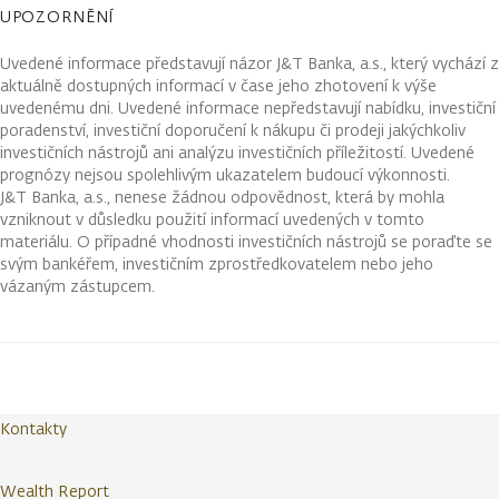
UPOZORNĚNÍ
Uvedené informace představují názor J&T Banka, a.s., který vychází z
aktuálně dostupných informací v čase jeho zhotovení k výše
uvedenému dni. Uvedené informace nepředstavují nabídku, investiční
poradenství, investiční doporučení k nákupu či prodeji jakýchkoliv
investičních nástrojů ani analýzu investičních příležitostí. Uvedené
prognózy nejsou spolehlivým ukazatelem budoucí výkonnosti.
J&T Banka, a.s., nenese žádnou odpovědnost, která by mohla
vzniknout v důsledku použití informací uvedených v tomto
materiálu. O případné vhodnosti investičních nástrojů se poraďte se
svým bankéřem, investičním zprostředkovatelem nebo jeho
vázaným zástupcem.
Kontakty
Wealth Report