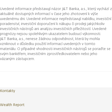
Uvedené informace představují názor J&T Banka, a.s., který vychází z
aktuálně dostupných informací v čase jeho zhotovení k výše
uvedenému dni. Uvedené informace nepředstavují nabídku, investiční
poradenství, investiční doporučení k nákupu či prodeji jakýchkoliv
investičních nástrojů ani analýzu investičních příležitostí. Uvedené
prognózy nejsou spolehlivým ukazatelem budoucí výkonnosti.
J&T Banka, a.s., nenese žádnou odpovědnost, která by mohla
vzniknout v důsledku použití informací uvedených v tomto
materiálu. O případné vhodnosti investičních nástrojů se poraďte se
svým bankéřem, investičním zprostředkovatelem nebo jeho
vázaným zástupcem.
Kontakty
Wealth Report