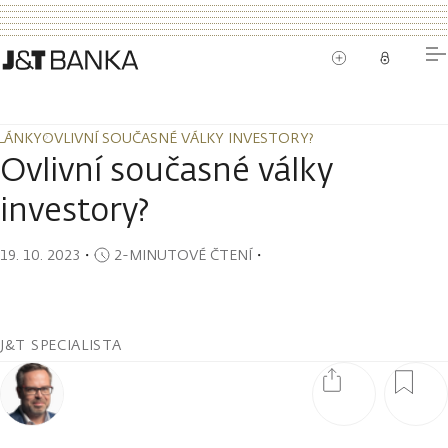
LÁNKY
OVLIVNÍ SOUČASNÉ VÁLKY INVESTORY?
LÁNKY
OVLIVNÍ SOUČASNÉ VÁLKY INVESTORY?
Ovlivní současné války
investory?
19. 10. 2023
・
2-MINUTOVÉ ČTENÍ
・
J&T SPECIALISTA