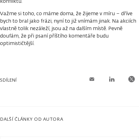
konfliktu.
Važme si toho, co máme doma, že žijeme v míru – dříve
bych to bral jako frázi, nyní to již vnímám jinak. Na akciích
vlastně tolik nezáleží, jsou až na dalším místě. Pevně
doufám, že při psaní příštího komentáře budu
optimističtější.
SDÍLENÍ
DALŠÍ ČLÁNKY OD AUTORA