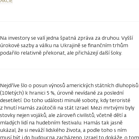
AKCIE
Na investory se valí jedna špatná zpráva za druhou. Vyšší
úrokové sazby a válku na Ukrajině se finančním trhům
podařilo relativně překonat, ale přicházejí další šoky.
Nejdříve šlo o posun výnosů amerických státních dluhopisů
(10letých) k hranici 5 %, úrovně nevídané za poslední
desetiletí. Do toho události minulé soboty, kdy teroristé
z hnutí Hamás zaútočili na stát Izrael. Mezi mrtvými byly
stovky nejen vojáků, ale zároveň civilistů, včetně dětí a
mladých lidí na hudebním festivalu. Hamás tak jasně
ukázal, že si neváží lidského života, a podle toho s ním
musí být i do budoucna zacházeno. Izrael to dokáže, o tom