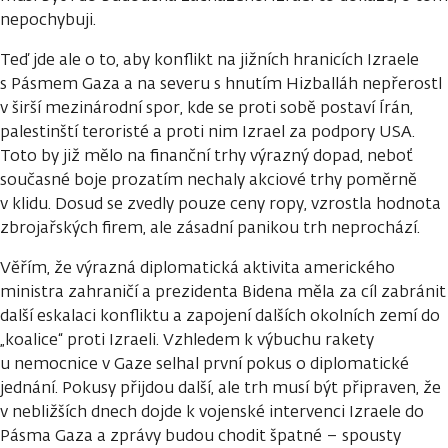
nepochybuji.
Teď jde ale o to, aby konflikt na jižních hranicích Izraele
s Pásmem Gaza a na severu s hnutím Hizballáh nepřerostl
v širší mezinárodní spor, kde se proti sobě postaví Írán,
palestinští teroristé a proti nim Izrael za podpory USA.
Toto by již mělo na finanční trhy výrazný dopad, neboť
současné boje prozatím nechaly akciové trhy poměrně
v klidu. Dosud se zvedly pouze ceny ropy, vzrostla hodnota
zbrojařských firem, ale zásadní panikou trh neprochází.
Věřím, že výrazná diplomatická aktivita amerického
ministra zahraničí a prezidenta Bidena měla za cíl zabránit
další eskalaci konfliktu a zapojení dalších okolních zemí do
„koalice“ proti Izraeli. Vzhledem k výbuchu rakety
u nemocnice v Gaze selhal první pokus o diplomatické
jednání. Pokusy přijdou další, ale trh musí být připraven, že
v nebližších dnech dojde k vojenské intervenci Izraele do
Pásma Gaza a zprávy budou chodit špatné – spousty