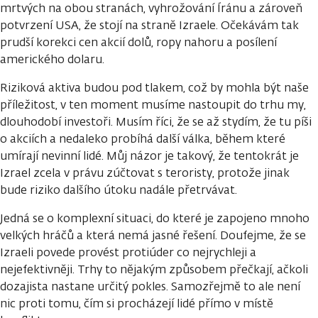
mrtvých na obou stranách, vyhrožování Íránu a zároveň
potvrzení USA, že stojí na straně Izraele. Očekávám tak
prudší korekci cen akcií dolů, ropy nahoru a posílení
amerického dolaru.
Riziková aktiva budou pod tlakem, což by mohla být naše
příležitost, v ten moment musíme nastoupit do trhu my,
dlouhodobí investoři. Musím říci, že se až stydím, že tu píši
o akciích a nedaleko probíhá další válka, během které
umírají nevinní lidé. Můj názor je takový, že tentokrát je
Izrael zcela v právu zúčtovat s teroristy, protože jinak
bude riziko dalšího útoku nadále přetrvávat.
Jedná se o komplexní situaci, do které je zapojeno mnoho
velkých hráčů a která nemá jasné řešení. Doufejme, že se
Izraeli povede provést protiúder co nejrychleji a
nejefektivněji. Trhy to nějakým způsobem přečkají, ačkoli
dozajista nastane určitý pokles. Samozřejmě to ale není
nic proti tomu, čím si procházejí lidé přímo v místě