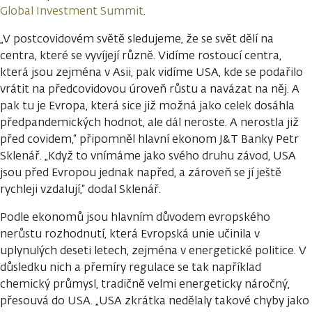
Global Investment Summit
.
„V postcovidovém světě sledujeme, že se svět dělí na
centra, které se vyvíjejí různě. Vidíme rostoucí centra,
která jsou zejména v Asii, pak vidíme USA, kde se podařilo
vrátit na předcovidovou úroveň růstu a navázat na něj. A
pak tu je Evropa, která sice již možná jako celek dosáhla
předpandemických hodnot, ale dál neroste. A nerostla již
před covidem,“ připomněl hlavní ekonom J&T Banky Petr
Sklenář. „Když to vnímáme jako svého druhu závod, USA
jsou před Evropou jednak napřed, a zároveň se jí ještě
rychleji vzdalují,“ dodal Sklenář.
Podle ekonomů jsou hlavním důvodem evropského
nerůstu rozhodnutí, která Evropská unie učinila v
uplynulých deseti letech, zejména v energetické politice. V
důsledku nich a přemíry regulace se tak například
chemický průmysl, tradičně velmi energeticky náročný,
přesouvá do USA. „USA zkrátka nedělaly takové chyby jako