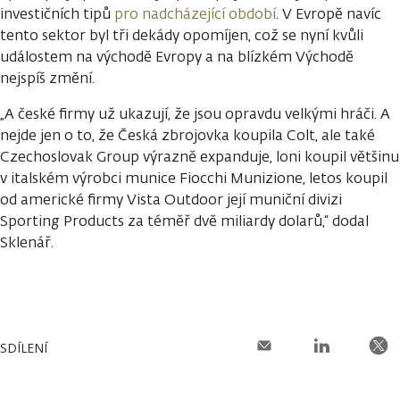
investičních tipů
pro nadcházející období
. V Evropě navíc
tento sektor byl tři dekády opomíjen, což se nyní kvůli
událostem na východě Evropy a na blízkém Východě
nejspíš změní.
„A české firmy už ukazují, že jsou opravdu velkými hráči. A
nejde jen o to, že Česká zbrojovka koupila Colt, ale také
Czechoslovak Group výrazně expanduje, loni koupil většinu
v italském výrobci munice Fiocchi Munizione, letos koupil
od americké firmy Vista Outdoor její muniční divizi
Sporting Products za téměř dvě miliardy dolarů,“ dodal
Sklenář.
SDÍLENÍ