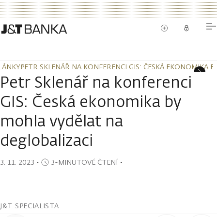
LÁNKY
PETR SKLENÁŘ NA KONFERENCI GIS: ČESKÁ EKONOMIKA B
LÁNKY
PETR SKLENÁŘ NA KONFERENCI GIS: ČESKÁ EKONOMIKA B
Petr Sklenář na konferenci
GIS: Česká ekonomika by
mohla vydělat na
deglobalizaci
3. 11. 2023
・
3-MINUTOVÉ ČTENÍ
・
J&T SPECIALISTA