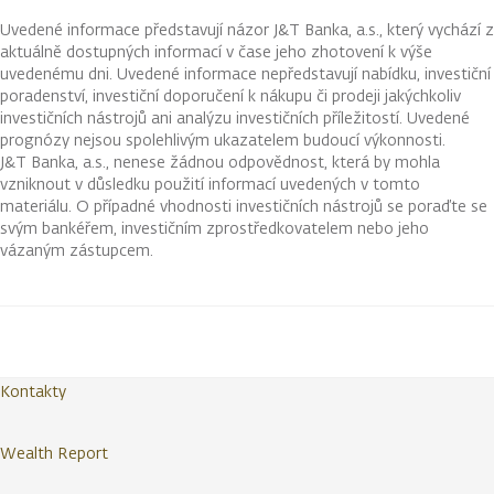
Uvedené informace představují názor J&T Banka, a.s., který vychází z
aktuálně dostupných informací v čase jeho zhotovení k výše
uvedenému dni. Uvedené informace nepředstavují nabídku, investiční
poradenství, investiční doporučení k nákupu či prodeji jakýchkoliv
investičních nástrojů ani analýzu investičních příležitostí. Uvedené
prognózy nejsou spolehlivým ukazatelem budoucí výkonnosti.
J&T Banka, a.s., nenese žádnou odpovědnost, která by mohla
vzniknout v důsledku použití informací uvedených v tomto
materiálu. O případné vhodnosti investičních nástrojů se poraďte se
svým bankéřem, investičním zprostředkovatelem nebo jeho
vázaným zástupcem.
Kontakty
Wealth Report