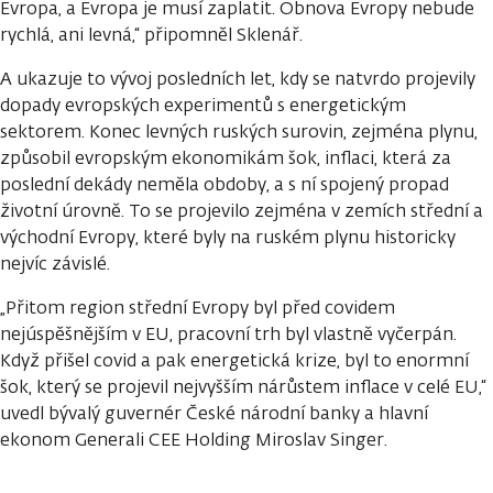
Evropa, a Evropa je musí zaplatit. Obnova Evropy nebude
rychlá, ani levná,“ připomněl Sklenář.
A ukazuje to vývoj posledních let, kdy se natvrdo projevily
dopady evropských experimentů s energetickým
sektorem. Konec levných ruských surovin, zejména plynu,
způsobil evropským ekonomikám šok, inflaci, která za
poslední dekády neměla obdoby, a s ní spojený propad
životní úrovně. To se projevilo zejména v zemích střední a
východní Evropy, které byly na ruském plynu historicky
nejvíc závislé.
„Přitom region střední Evropy byl před covidem
nejúspěšnějším v EU, pracovní trh byl vlastně vyčerpán.
Když přišel covid a pak energetická krize, byl to enormní
šok, který se projevil nejvyšším nárůstem inflace v celé EU,“
uvedl bývalý guvernér České národní banky a hlavní
ekonom Generali CEE Holding Miroslav Singer.