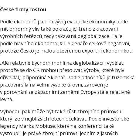
České firmy rostou
Podle ekonomů pak na vývoj evropské ekonomiky bude
mít ohromný vliv také pokračující trend zkracování
výrobních řetězců, tedy takzvaná deglobalizace. Ta je
podle hlavního ekonoma J&T Sklenáře celkově negativní,
protože Česko je malou otevřenou exportní ekonomikou.
„Ale relativně bychom mohli na deglobalizaci i vydělat,
protože se do ČR mohou přesouvat výroby, které byly
dříve dál,“ připomíná Sklenář. Podle odborníků je tuzemská
pracovní síla na velmi vysoké úrovni, zároveň je
v porovnání se západními zeměmi Evropy stále relativně
levná.
Výhodou pak může být také růst zbrojního průmyslu,
který lze v nejbližších letech očekávat. Podle investorské
legendy Marka Mobiuse, který na konferenci také
vystoupil, je právě zbrojní průmysl jedním z jasných