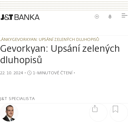
LÁNKY
GEVORKYAN: UPSÁNÍ ZELENÝCH DLUHOPISŮ
LÁNKY
GEVORKYAN: UPSÁNÍ ZELENÝCH DLUHOPISŮ
Gevorkyan: Upsání zelených
dluhopisů
22. 10. 2024
・
1-MINUTOVÉ ČTENÍ
・
J&T SPECIALISTA