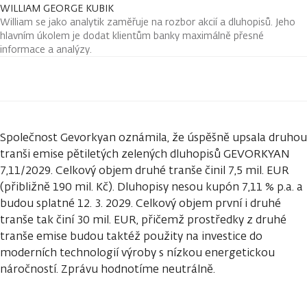
WILLIAM GEORGE KUBIK
William se jako analytik zaměřuje na rozbor akcií a dluhopisů. Jeho
hlavním úkolem je dodat klientům banky maximálně přesné
informace a analýzy.
Společnost Gevorkyan oznámila, že úspěšně upsala druhou
tranši emise pětiletých zelených dluhopisů GEVORKYAN
7,11/2029. Celkový objem druhé tranše činil 7,5 mil. EUR
(přibližně 190 mil. Kč). Dluhopisy nesou kupón 7,11 % p.a. a
budou splatné 12. 3. 2029. Celkový objem první i druhé
tranše tak činí 30 mil. EUR, přičemž prostředky z druhé
tranše emise budou taktéž použity na investice do
moderních technologií výroby s nízkou energetickou
náročností. Zprávu hodnotíme neutrálně.