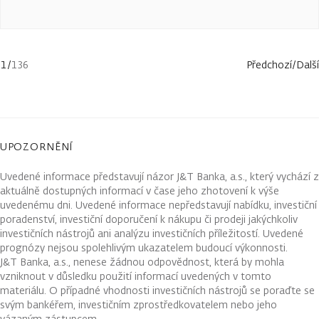
1
/
136
Předchozí
/
Další
UPOZORNĚNÍ
Uvedené informace představují názor J&T Banka, a.s., který vychází z
aktuálně dostupných informací v čase jeho zhotovení k výše
uvedenému dni. Uvedené informace nepředstavují nabídku, investiční
poradenství, investiční doporučení k nákupu či prodeji jakýchkoliv
investičních nástrojů ani analýzu investičních příležitostí. Uvedené
prognózy nejsou spolehlivým ukazatelem budoucí výkonnosti.
J&T Banka, a.s., nenese žádnou odpovědnost, která by mohla
vzniknout v důsledku použití informací uvedených v tomto
materiálu. O případné vhodnosti investičních nástrojů se poraďte se
svým bankéřem, investičním zprostředkovatelem nebo jeho
vázaným zástupcem.