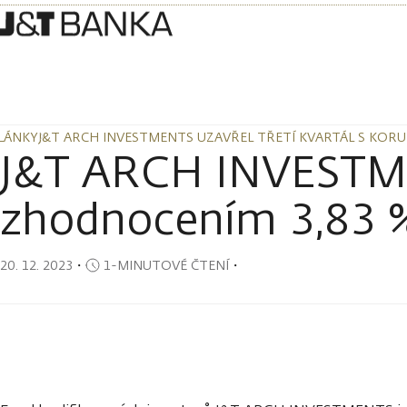
LÁNKY
J&T ARCH INVESTMENTS UZAVŘEL TŘETÍ KVARTÁL S KO
LÁNKY
J&T ARCH INVESTMENTS UZAVŘEL TŘETÍ KVARTÁL S KO
J&T ARCH INVESTMEN
zhodnocením 3,83 
20. 12. 2023
・
1-MINUTOVÉ ČTENÍ
・