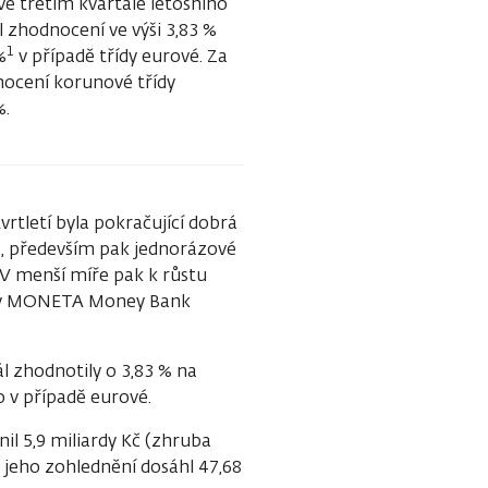
e třetím kvartále letošního
l zhodnocení ve výši 3,83 %
1
%
v případě třídy eurové. Za
nocení korunové třídy
%.
vrtletí byla pokračující dobrá
), především pak jednorázové
 V menší míře pak k růstu
anky MONETA Money Bank
l zhodnotily o 3,83 % na
 v případě eurové.
nil 5,9 miliardy Kč (zhruba
o jeho zohlednění dosáhl 47,68