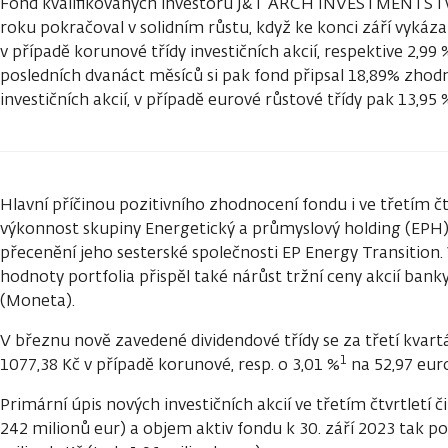
Fond kvalifikovaných investorů J&T ARCH INVESTMENTS i v
roku pokračoval v solidním růstu, když ke konci září vykáza
v případě korunové třídy investičních akcií, respektive 2,99 
posledních dvanáct měsíců si pak fond připsal 18,89% zhod
investičních akcií, v případě eurové růstové třídy pak 13,95 
Hlavní příčinou pozitivního zhodnocení fondu i ve třetím čt
výkonnost skupiny Energetický a průmyslový holding (EPH
přecenění jeho sesterské společnosti EP Energy Transition.
hodnoty portfolia přispěl také nárůst tržní ceny akcií b
(Moneta).
V březnu nově zavedené dividendové třídy se za třetí kvartá
1
1077,38 Kč v případě korunové, resp. o 3,01 %
na 52,97 euro
Primární úpis nových investičních akcií ve třetím čtvrtletí či
242 milionů eur) a objem aktiv fondu k 30. září 2023 tak p