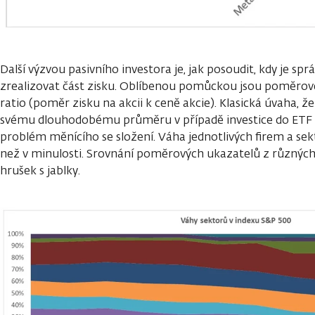
Další výzvou pasivního investora je, jak posoudit, kdy je sprá
zrealizovat část zisku. Oblíbenou pomůckou jsou poměrové
ratio (poměr zisku na akcii k ceně akcie). Klasická úvaha, ž
svému dlouhodobému průměru v případě investice do ETF v
problém měnícího se složení. Váha jednotlivých firem a sekt
než v minulosti. Srovnání poměrových ukazatelů z různých
hrušek s jablky.