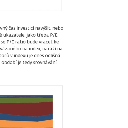
vný čas investici navýšit, nebo
 ukazatele, jako třeba P/E
e se P/E ratio bude vracet ke
ázaného na index, naráží na
orů v indexu je dnes odlišná
 období je tedy srovnávání