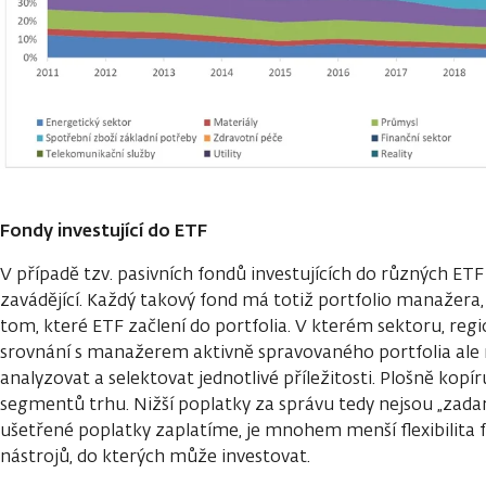
Fondy investující do ETF
V případě tzv. pasivních fondů investujících do různých ETF
zavádějící. Každý takový fond má totiž portfolio manažera,
tom, které ETF začlení do portfolia. V kterém sektoru, regi
srovnání s manažerem aktivně spravovaného portfolia ale
analyzovat a selektovat jednotlivé příležitosti. Plošně kop
segmentů trhu. Nižší poplatky za správu tedy nejsou „zada
ušetřené poplatky zaplatíme, je mnohem menší flexibilita
nástrojů, do kterých může investovat.