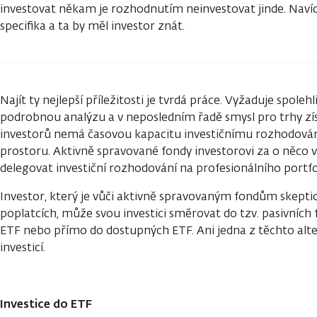
investovat někam je rozhodnutím neinvestovat jinde. Navíc
specifika a ta by měl investor znát.
Najít ty nejlepší příležitosti je tvrdá práce. Vyžaduje spoleh
podrobnou analýzu a v neposledním řadě smysl pro trhy zí
investorů nemá časovou kapacitu investičnímu rozhodován
prostoru. Aktivně spravované fondy investorovi za o něco 
delegovat investiční rozhodování na profesionálního portf
Investor, který je vůči aktivně spravovaným fondům skepti
poplatcích, může svou investici směrovat do tzv. pasivních
ETF nebo přímo do dostupných ETF. Ani jedna z těchto alter
investicí.
Investice do ETF