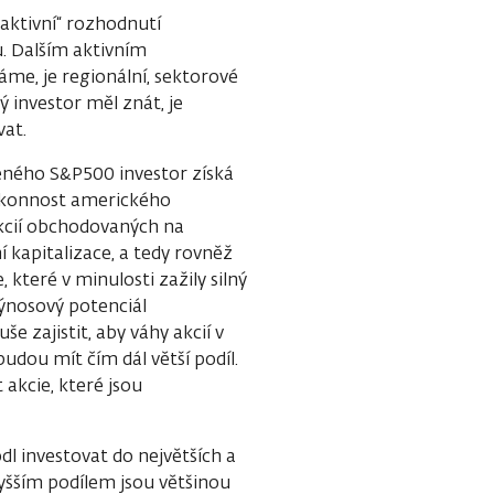
„aktivní“ rozhodnutí
u. Dalším aktivním
áme, je regionální, sektorové
 investor měl znát, je
vat.
beného S&P500 investor získá
 výkonnost amerického
kcií obchodovaných na
í kapitalizace, a tedy rovněž
 které v minulosti zažily silný
ýnosový potenciál
e zajistit, aby váhy akcií v
dou mít čím dál větší podíl.
 akcie, které jsou
l investovat do největších a
vyšším podílem jsou většinou