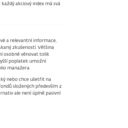
 každý akciový index má svá
livé a relevantní informace,
skaný zkušeností. Většina
í osobně věnovat tolik
vyšší poplatek umožní
olio manažera.
cký nebo chce ušetřit na
 fondů složených především z
nativ ale není úplně pasivní