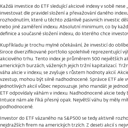
Každá investice do ETF sledující akciové indexy v sobě nese 
investovat dle pravidel složení a převažování daného index
rozhodnutím, které u těchto zdánlivě pasivních investic děl
nebo jiné zaměření indexu. Absolutní minimum, co by každý
definice a současné složení indexu, do kterého chce investo
Kupříkladu je trochu mylné očekávání, že investicí do oblí
široce diverzifikované portfolio spolehlivě reprezentující
akciového trhu. Tento index je průměrem 500 největších a
amerických burzách, vážených jejich tržní kapitalizací. Tržn
váha akcie v indexu, se zvyšuje s růstem hodnoty akcií. Akcie,
vzestup, mohou být silně nadhodnocené. Správce ETF ale v
jednotlivých akcií vůbec neposuzuje. Jeho mandát je jednoduš
ETF odpovídaly váhám v indexu. Nadhodnocené akcie tedy bu
Intuice nám ale říká přesný opak. Největší váhu by měly mít
podhodnocené.
Investor do ETF vázaného na S&P500 se tedy aktivně rozhod
nejdražších firem na amerických trzích. Z deseti akcií s nej