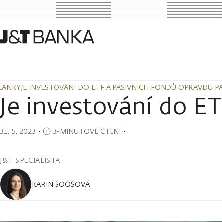
LÁNKY
JE INVESTOVÁNÍ DO ETF A PASIVNÍCH FONDŮ OPRAVDU PA
LÁNKY
JE INVESTOVÁNÍ DO ETF A PASIVNÍCH FONDŮ OPRAVDU PA
Je investování do E
31. 5. 2023
・
3-MINUTOVÉ ČTENÍ
・
J&T SPECIALISTA
KARIN ŠOÓŠOVÁ