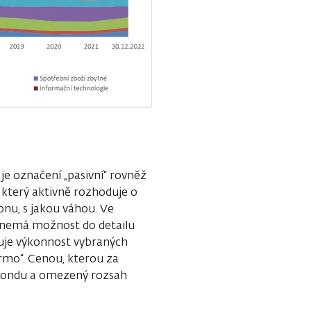
 je označení „pasivní“ rovněž
 který aktivně rozhoduje o
onu, s jakou váhou. Ve
 nemá možnost do detailu
íruje výkonnost vybraných
rmo“. Cenou, kterou za
 fondu a omezený rozsah