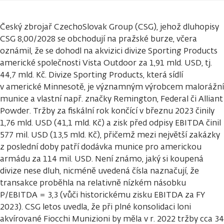
Český zbrojař CzechoSlovak Group (CSG), jehož dluhopisy
CSG 8,00/2028 se obchodují na pražské burze, včera
oznámil, že se dohodl na akvizici divize Sporting Products
americké společnosti Vista Outdoor za 1,91 mld. USD, tj.
44,7 mld. Kč. Divize Sporting Products, která sídlí
v americké Minnesotě, je významným výrobcem malorážní
munice a vlastní např. značky Remington, Federal či Alliant
Powder. Tržby za fiskální rok končící v březnu 2023 činily
1,76 mld. USD (41,1 mld. Kč) a zisk před odpisy EBITDA činil
577 mil. USD (13,5 mld. Kč), přičemž mezi největší zakázky
z poslední doby patří dodávka munice pro americkou
armádu za 114 mil. USD. Není známo, jaký si koupená
divize nese dluh, nicméně uvedená čísla naznačují, že
transakce proběhla na relativně nízkém násobku
P/EBITDA = 3,3 (vůči historickému zisku EBITDA za FY
2023). CSG letos uvedla, že při plné konsolidaci loni
akvírované Fiocchi Munizioni by měla v r. 2022 tržby cca 34