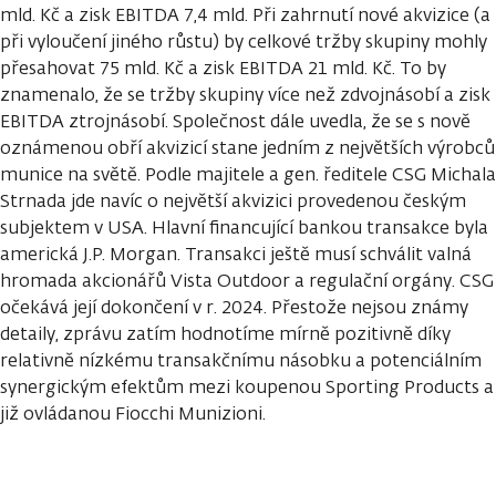
mld. Kč a zisk EBITDA 7,4 mld. Při zahrnutí nové akvizice (a
při vyloučení jiného růstu) by celkové tržby skupiny mohly
přesahovat 75 mld. Kč a zisk EBITDA 21 mld. Kč. To by
znamenalo, že se tržby skupiny více než zdvojnásobí a zisk
EBITDA ztrojnásobí. Společnost dále uvedla, že se s nově
oznámenou obří akvizicí stane jedním z největších výrobců
munice na světě. Podle majitele a gen. ředitele CSG Michala
Strnada jde navíc o největší akvizici provedenou českým
subjektem v USA. Hlavní financující bankou transakce byla
americká J.P. Morgan. Transakci ještě musí schválit valná
hromada akcionářů Vista Outdoor a regulační orgány. CSG
očekává její dokončení v r. 2024. Přestože nejsou známy
detaily, zprávu zatím hodnotíme mírně pozitivně díky
relativně nízkému transakčnímu násobku a potenciálním
synergickým efektům mezi koupenou Sporting Products a
již ovládanou Fiocchi Munizioni.