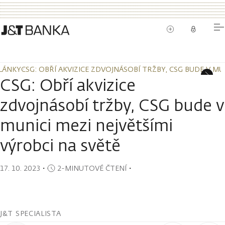
LÁNKY
CSG: OBŘÍ AKVIZICE ZDVOJNÁSOBÍ TRŽBY, CSG BUDE V MU
LÁNKY
CSG: OBŘÍ AKVIZICE ZDVOJNÁSOBÍ TRŽBY, CSG BUDE V MU
CSG: Obří akvizice
zdvojnásobí tržby, CSG bude v
munici mezi největšími
výrobci na světě
17. 10. 2023
・
2-MINUTOVÉ ČTENÍ
・
J&T SPECIALISTA