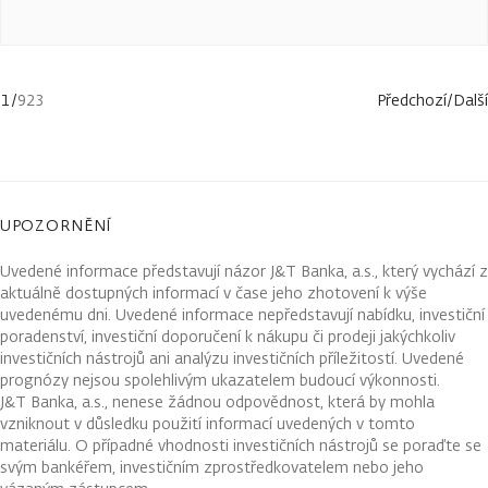
1
/
923
Předchozí
/
Další
UPOZORNĚNÍ
Uvedené informace představují názor J&T Banka, a.s., který vychází z
aktuálně dostupných informací v čase jeho zhotovení k výše
uvedenému dni. Uvedené informace nepředstavují nabídku, investiční
poradenství, investiční doporučení k nákupu či prodeji jakýchkoliv
investičních nástrojů ani analýzu investičních příležitostí. Uvedené
prognózy nejsou spolehlivým ukazatelem budoucí výkonnosti.
J&T Banka, a.s., nenese žádnou odpovědnost, která by mohla
vzniknout v důsledku použití informací uvedených v tomto
materiálu. O případné vhodnosti investičních nástrojů se poraďte se
svým bankéřem, investičním zprostředkovatelem nebo jeho