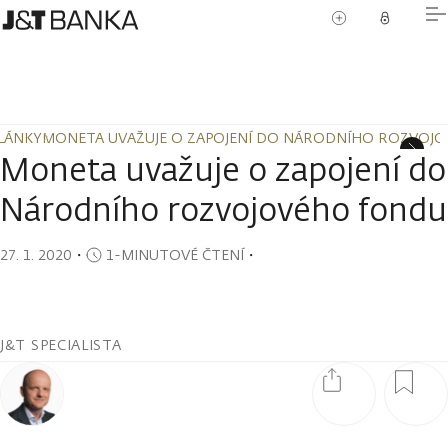
LÁNKY
MONETA UVAŽUJE O ZAPOJENÍ DO NÁRODNÍHO ROZVOJ
LÁNKY
MONETA UVAŽUJE O ZAPOJENÍ DO NÁRODNÍHO ROZVOJ
Moneta uvažuje o zapojení do
Národního rozvojového fondu
27. 1. 2020
・
1-MINUTOVÉ ČTENÍ
・
J&T SPECIALISTA