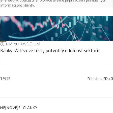
energetiky. Součástí jeho práce je také připravování pravidelných
informací pro klienty.
1-MINUTOVÉ ČTENÍ
Banky: Zátěžové testy potvrdily odolnost sektoru
1
/
935
Předchozí
/
Další
NEJNOVĚJŠÍ ČLÁNKY