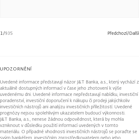
1
/
935
Předchozí
/
Další
UPOZORNĚNÍ
Uvedené informace představují názor J&T Banka, a.s., který vychází z
aktuálně dostupných informací v čase jeho zhotovení k výše
uvedenému dni. Uvedené informace nepředstavují nabídku, investiční
poradenství, investiční doporučení k nákupu či prodeji jakýchkoliv
investičních nástrojů ani analýzu investičních příležitostí. Uvedené
prognózy nejsou spolehlivým ukazatelem budoucí výkonnosti.
J&T Banka, a.s., nenese žádnou odpovědnost, která by mohla
vzniknout v důsledku použití informací uvedených v tomto
materiálu. O případné vhodnosti investičních nástrojů se poraďte se
svým bankéřem, investičním zprostředkovatelem nebo jeho