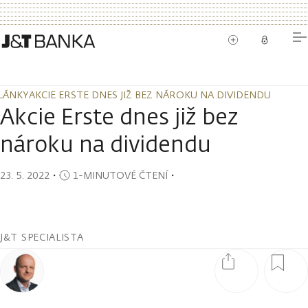
LÁNKY
AKCIE ERSTE DNES JIŽ BEZ NÁROKU NA DIVIDENDU
LÁNKY
AKCIE ERSTE DNES JIŽ BEZ NÁROKU NA DIVIDENDU
Akcie Erste dnes již bez
nároku na dividendu
23. 5. 2022
・
1-MINUTOVÉ ČTENÍ
・
J&T SPECIALISTA