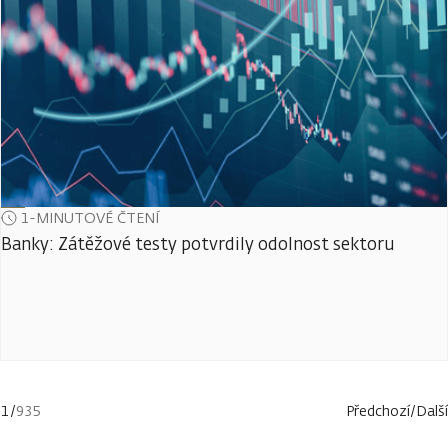
1-MINUTOVÉ ČTENÍ
Banky: Zátěžové testy potvrdily odolnost sektoru
1
/
935
Předchozí
/
Další