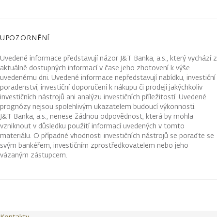
UPOZORNĚNÍ
Uvedené informace představují názor J&T Banka, a.s., který vychází z
aktuálně dostupných informací v čase jeho zhotovení k výše
uvedenému dni. Uvedené informace nepředstavují nabídku, investiční
poradenství, investiční doporučení k nákupu či prodeji jakýchkoliv
investičních nástrojů ani analýzu investičních příležitostí. Uvedené
prognózy nejsou spolehlivým ukazatelem budoucí výkonnosti.
J&T Banka, a.s., nenese žádnou odpovědnost, která by mohla
vzniknout v důsledku použití informací uvedených v tomto
materiálu. O případné vhodnosti investičních nástrojů se poraďte se
svým bankéřem, investičním zprostředkovatelem nebo jeho
vázaným zástupcem.
Kontakty