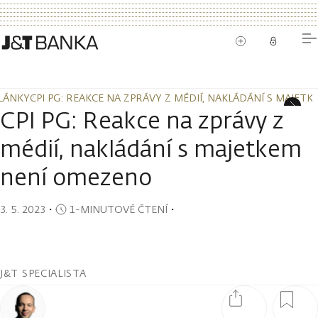
LÁNKY
CPI PG: REAKCE NA ZPRÁVY Z MÉDIÍ, NAKLÁDÁNÍ S MAJE
LÁNKY
CPI PG: REAKCE NA ZPRÁVY Z MÉDIÍ, NAKLÁDÁNÍ S MAJE
CPI PG: Reakce na zprávy z
médií, nakládání s majetkem
není omezeno
3. 5. 2023
・
1-MINUTOVÉ ČTENÍ
・
J&T SPECIALISTA