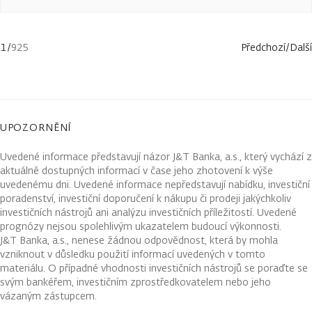
1
/
925
Předchozí
/
Další
UPOZORNĚNÍ
Uvedené informace představují názor J&T Banka, a.s., který vychází z
aktuálně dostupných informací v čase jeho zhotovení k výše
uvedenému dni. Uvedené informace nepředstavují nabídku, investiční
poradenství, investiční doporučení k nákupu či prodeji jakýchkoliv
investičních nástrojů ani analýzu investičních příležitostí. Uvedené
prognózy nejsou spolehlivým ukazatelem budoucí výkonnosti.
J&T Banka, a.s., nenese žádnou odpovědnost, která by mohla
vzniknout v důsledku použití informací uvedených v tomto
materiálu. O případné vhodnosti investičních nástrojů se poraďte se
svým bankéřem, investičním zprostředkovatelem nebo jeho
vázaným zástupcem.