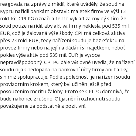
reagovala na zprávy z médií, které uváděly, že soud na
Kypru nařídil bankám obstavit majetek firmy ve výši 13
mld. Kč. CPI PG označila tento výklad za mylný s tím, že
soud pouze nařídil, aby aktiva firmy neklesla pod 535 mil.
EUR, což je žalovaná výše škody. CPI má celková aktiva
přes 23 mld. EUR, tedy nařízení soudu je bez efektu na
provoz firmy nebo na její nakládání s majetkem, neboť
pokles výše aktiv pod 535 mil. EUR je vysoce
nepravděpodobný. CPI PG dále výslovně uvedla, že nařízení
soudu nijak nedopadá na bankovní účty firmy ani banky,
s nimiž spolupracuje. Podle společnosti je nařízení soudu
provizorním krokem, který byl učiněn ještě před
posouzením meritu žaloby. Proto se CPI PG domnívá, že
bude nakonec zrušeno. Objasnění rozhodnutí soudu
považujeme za podstatné a pozitivní.