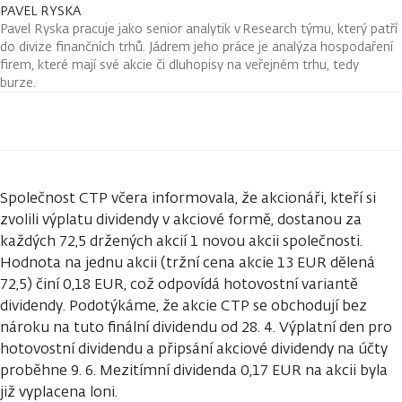
PAVEL RYSKA
Pavel Ryska pracuje jako senior analytik v Research týmu, který patří
do divize finančních trhů. Jádrem jeho práce je analýza hospodaření
firem, které mají své akcie či dluhopisy na veřejném trhu, tedy
burze.
Společnost CTP včera informovala, že akcionáři, kteří si
zvolili výplatu dividendy v akciové formě, dostanou za
každých 72,5 držených akcií 1 novou akcii společnosti.
Hodnota na jednu akcii (tržní cena akcie 13 EUR dělená
72,5) činí 0,18 EUR, což odpovídá hotovostní variantě
dividendy. Podotýkáme, že akcie CTP se obchodují bez
nároku na tuto finální dividendu od 28. 4. Výplatní den pro
hotovostní dividendu a připsání akciové dividendy na účty
proběhne 9. 6. Mezitímní dividenda 0,17 EUR na akcii byla
již vyplacena loni.