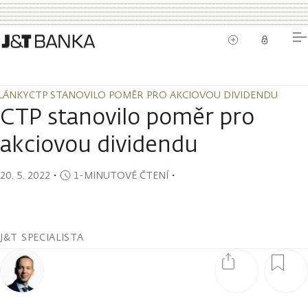
LÁNKY
CTP STANOVILO POMĚR PRO AKCIOVOU DIVIDENDU
LÁNKY
CTP STANOVILO POMĚR PRO AKCIOVOU DIVIDENDU
CTP stanovilo poměr pro
akciovou dividendu
20. 5. 2022
・
1-MINUTOVÉ ČTENÍ
・
J&T SPECIALISTA