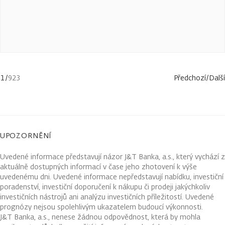
1
/
923
Předchozí
/
Další
UPOZORNĚNÍ
Uvedené informace představují názor J&T Banka, a.s., který vychází z
aktuálně dostupných informací v čase jeho zhotovení k výše
uvedenému dni. Uvedené informace nepředstavují nabídku, investiční
poradenství, investiční doporučení k nákupu či prodeji jakýchkoliv
investičních nástrojů ani analýzu investičních příležitostí. Uvedené
prognózy nejsou spolehlivým ukazatelem budoucí výkonnosti.
J&T Banka, a.s., nenese žádnou odpovědnost, která by mohla