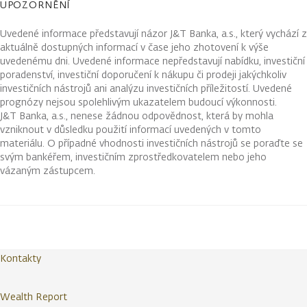
UPOZORNĚNÍ
Uvedené informace představují názor J&T Banka, a.s., který vychází z
aktuálně dostupných informací v čase jeho zhotovení k výše
uvedenému dni. Uvedené informace nepředstavují nabídku, investiční
poradenství, investiční doporučení k nákupu či prodeji jakýchkoliv
investičních nástrojů ani analýzu investičních příležitostí. Uvedené
prognózy nejsou spolehlivým ukazatelem budoucí výkonnosti.
J&T Banka, a.s., nenese žádnou odpovědnost, která by mohla
vzniknout v důsledku použití informací uvedených v tomto
materiálu. O případné vhodnosti investičních nástrojů se poraďte se
svým bankéřem, investičním zprostředkovatelem nebo jeho
vázaným zástupcem.
Kontakty
Wealth Report