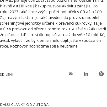
Dr.Max plánuje utvrzovat svou pozici na evropském trhu,
hlavně v Itálii, kde již skupina svou aktivitu zahájila. Do
roku 2027 také chce zvýšit počet poboček v ČR až o 100.
Zajímavým faktem je také uvedení do provozu mobilní
screeningové jednotky určené k prevenci cukrovky. Ta je
v ČR v provozu od března tohoto roku. V závěru Žák uvedl,
že plánuje další emisi dluhopisů, a to až do výše 10 mld. Kč,
avšak vyloučil, že by k emisi mělo dojít ještě v současném
roce. Rozhovor hodnotíme spíše neutrálně.
SDÍLENÍ
DALŠÍ ČLÁNKY OD AUTORA