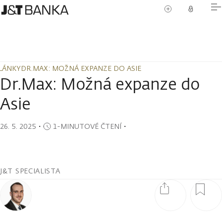
LÁNKY
DR.MAX: MOŽNÁ EXPANZE DO ASIE
LÁNKY
DR.MAX: MOŽNÁ EXPANZE DO ASIE
Dr.Max: Možná expanze do
Asie
26. 5. 2025
・
1-MINUTOVÉ ČTENÍ
・
J&T SPECIALISTA