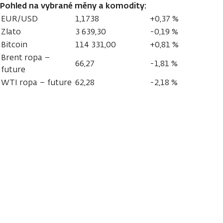
Pohled na vybrané měny a komodity:
EUR/USD
1,1738
+0,37 %
Zlato
3 639,30
-0,19 %
Bitcoin
114 331,00
+0,81 %
Brent ropa –
66,27
-1,81 %
future
WTI ropa – future
62,28
-2,18 %