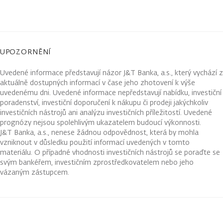
UPOZORNĚNÍ
Uvedené informace představují názor J&T Banka, a.s., který vychází z
aktuálně dostupných informací v čase jeho zhotovení k výše
uvedenému dni. Uvedené informace nepředstavují nabídku, investiční
poradenství, investiční doporučení k nákupu či prodeji jakýchkoliv
investičních nástrojů ani analýzu investičních příležitostí. Uvedené
prognózy nejsou spolehlivým ukazatelem budoucí výkonnosti.
J&T Banka, a.s., nenese žádnou odpovědnost, která by mohla
vzniknout v důsledku použití informací uvedených v tomto
materiálu. O případné vhodnosti investičních nástrojů se poraďte se
svým bankéřem, investičním zprostředkovatelem nebo jeho
vázaným zástupcem.