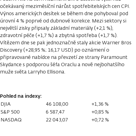
očekávaný meziměsíční nárůst spotřebitelských cen CPI.
Výnos amerických desítek se během dne pohyboval pod
úrovní 4 % poprvé od dubnové korekce. Mezi sektory si
největší zisky připsaly základní materiály (+2,1 %),
zdravotní péče (+1,7 %) a zbytná spotřeba (+1,7 %).
Vítězem dne se pak jednoznačně staly akcie Warner Bros
Discovery (+28,95 %; 16,17 USD) po oznámení o
připravované nabídce na převzetí ze strany Paramount
Skydance s podporou šéfa Oraclu a nově nejbohatšího
muže světa Larryho Ellisona.
Pohled na indexy:
DJIA
46 108,00
+1,36 %
S&P 500
6 587,47
+0,85 %
NASDAQ
22 043,07
+0,72 %