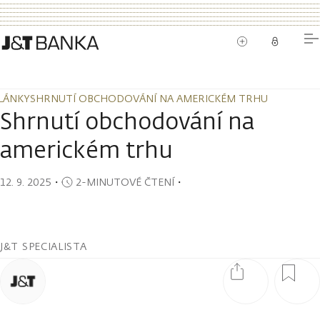
LÁNKY
SHRNUTÍ OBCHODOVÁNÍ NA AMERICKÉM TRHU
LÁNKY
SHRNUTÍ OBCHODOVÁNÍ NA AMERICKÉM TRHU
Shrnutí obchodování na
americkém trhu
12. 9. 2025
・
2-MINUTOVÉ ČTENÍ
・
J&T SPECIALISTA