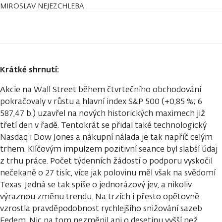
MIROSLAV NEJEZCHLEBA
Krátké shrnutí:
Akcie na Wall Street během čtvrtečního obchodování
pokračovaly v růstu a hlavní index S&P 500 (+0,85 %; 6
587,47 b.) uzavřel na nových historických maximech již
třetí den v řadě. Tentokrát se přidal také technologický
Nasdaq i Dow Jones a nákupní nálada je tak napříč celým
trhem. Klíčovým impulzem pozitivní seance byl slabší údaj
z trhu práce. Počet týdenních žádostí o podporu vyskočil
nečekaně o 27 tisíc, více jak polovinu měl však na svědomí
Texas. Jedná se tak spíše o jednorázový jev, a nikoliv
výraznou změnu trendu. Na trzích i přesto opětovně
vzrostla pravděpodobnost rychlejšího snižování sazeb
Fedem. Nic na tom nezměnil ani o desetinu vyšší než